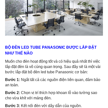
BỘ ĐÈN LED TUBE PANASONIC ĐƯỢC LẮP ĐẶT
NHƯ THẾ NÀO
Muốn cho đèn hoạt động tốt và có hiệu quả nhất thì việc
lắp đặt đèn là vô cùng quan trọng. Sau đây sẽ là một vài
bước lắp đặt bộ đèn led tube Panasonic cơ bản:
Bước 1:
Ngắt tất cả các nguồn điện liên quan, đảm bảo
an toàn.
Bước 2:
Chọn vị trí thích hợp khoan lỗ vào tường sao
cho vừa khít với máng đèn.
Bước 3:
Kết nối đèn với dây dẫn của nguồn.