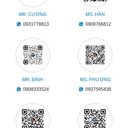
MR. CƯỜNG
MS. HÂN
0931778813
0908766812
MR. ĐỊNH
MS. PHƯỢNG
0908333524
0937595438