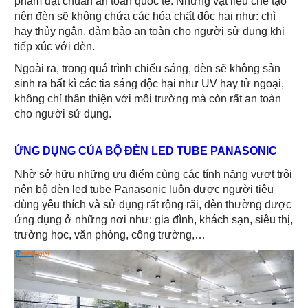
phẩm đạt chuẩn an toàn quốc tế. Những vật liệu chế tạo
nên đèn sẽ không chứa các hóa chất độc hại như: chì
hay thủy ngân, đảm bảo an toàn cho người sử dụng khi
tiếp xúc với đèn.
Ngoài ra, trong quá trình chiếu sáng, đèn sẽ không sản
sinh ra bất kì các tia sáng độc hại như UV hay tử ngoại,
không chỉ thân thiện với môi trường mà còn rất an toàn
cho người sử dụng.
ỨNG DỤNG CỦA BỘ ĐÈN LED TUBE PANASONIC
Nhờ sở hữu những ưu điểm cùng các tính năng vượt trội
nên bộ đèn led tube Panasonic luôn được người tiêu
dùng yêu thích và sử dụng rất rộng rãi, đèn thường được
ứng dụng ở những nơi như: gia đình, khách sạn, siêu thị,
trường học, văn phòng, công trường,…