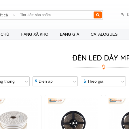
Đ
ất cả
 CHỦ
HÀNG XÃ KHO
BẢNG GIÁ
CATALOGUES
ĐÈN LED DÂY M
g thông
Điện áp
Theo giá