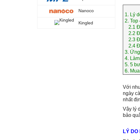
Nanoco
1.
Lý d
2.
Top 
Kingled
2.1
Đ
2.2
Đ
2.3
Đ
2.4
Đ
3.
Ứng
4.
Làm 
5.
5 bư
6.
Mua 
Với nhu
ngày cà
nhất đị
Vậy lý 
bảo quả
LÝ DO