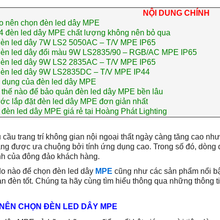
NỘI DUNG CHÍNH
o nên chọn đèn led dây MPE
4 đèn led dây MPE chất lượng không nên bỏ qua
èn led dây 7W LS2 5050AC – T/V MPE IP65
èn led dây đổi màu 9W LS2835/90 – RGB/AC MPE IP65
èn led dây 9W LS2 2835AC – T/V MPE IP65
èn led dây 9W LS2835DC – T/V MPE IP44
 dụng của đèn led dây MPE
thế nào để bảo quản đèn led dây MPE bền lâu
ớc lắp đặt đèn led dây MPE đơn giản nhất
đèn led dây MPE giá rẻ tại Hoàng Phát Lighting
 cầu trang trí không gian nội ngoại thất ngày càng tăng cao nh
ng được ưa chuộng bởi tính ứng dụng cao. Trong số đó, dòng
nh của đông đảo khách hàng.
do nào để chọn đèn led dây
MPE
cũng như các sản phẩm nổi bật
n đèn tốt. Chúng ta hãy cùng tìm hiểu thông qua những thông t
 NÊN CHỌN ĐÈN LED DÂY MPE