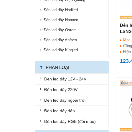
ĐÈN ĐƯỜNG LED
Đèn led dây Hodiled
ĐÈN LED ỐP TRẦN
Đèn led dây Nanoco
Đèn l
Đèn led dây Osram
ĐÈN LED PANEL
LSN2
Đèn led dây Anfaco
Mpe
ĐÈN THÔNG MINH
Công
Đèn led dây Kingled
ĐÈN CHỐNG CHÁY NỔ
Điện 
123.
ĐÈN EXIT
PHÂN LOẠI
ĐÈN KHẨN CẤP
Đèn led dây 12V - 24V
BỘ ĐÈN LED TUÝP
Đèn led dây 220V
BỘ MÁNG ĐÈN LED
Đèn led dây ngoài trời
ĐÈN CHỐNG THẤM
Đèn led dây dán
ĐÈN ÂM NƯỚC, ÂM ĐẤT
Đèn led dây RGB (đổi màu)
ĐÈN GẮN TƯỜNG