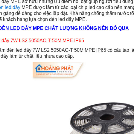
 dây MPE sở hữu những ưu điểm nổi bật giúp người tiêu dùng 
èn led dây
MPE được làm từ các loại chip led cao cấp nên mang
n gàng dễ dàng cho việc lắp đặt. Khả năng chống thấm nước tốt 
ể khách hàng lựa chọn đèn led dây MPE.
 ĐÈN LED DÂY MPE CHẤT LƯỢNG KHÔNG NÊN BỎ QUA
d dây 7W LS2 5050AC-T 50M MPE IP65
m đèn led dây 7W LS2 5050AC-T 50M MPE IP65 có cấu tạo là cá
 dây làm từ chất liệu nhựa cao cấp.