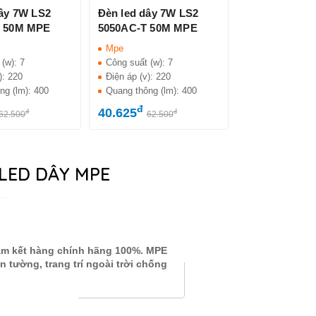
dây 7W LS2
Đèn led dây 7W LS2
V 50M MPE
5050AC-T 50M MPE
Mpe
 (w):
7
Công suất (w):
7
):
220
Điện áp (v):
220
ng (lm):
400
Quang thông (lm):
400
đ
40.625
đ
đ
62.500
62.500
LED DÂY MPE
cam kết hàng chính hãng 100%. MPE
n tường, trang trí ngoài trời chống