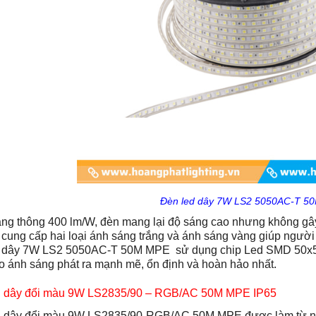
Đèn led dây 7W LS2 5050AC-T 5
ng thông 400 lm/W, đèn mang lại độ sáng cao nhưng không g
 cung cấp hai loại ánh sáng trắng và ánh sáng vàng giúp người 
d dây 7W LS2 5050AC-T 50M MPE sử dụng chip Led SMD 50x50 
 ánh sáng phát ra mạnh mẽ, ổn định và hoàn hảo nhất.
d dây đổi màu 9W LS2835/90 – RGB/AC 50M MPE IP65
d dây đổi màu 9W LS2835/90-RGB/AC 50M MPE được làm từ n