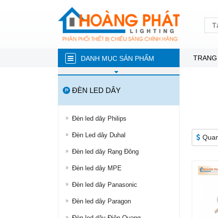
T
TRANG
DANH MỤC SẢN PHẨM
ĐÈN NĂNG LƯỢNG MẶT TRỜI
ĐÈN LED DÂY
ĐÈN LED TRÒN
ĐÈN TUÝP LED
Đèn led dây Philips
ĐÈN LED ÂM TRẦN
Đèn Led dây Duhal
Quan
ĐÈN RỌI RAY
Đèn led dây Rạng Đông
ĐÈN LED DÂY
Đèn led dây MPE
ĐÈN BÁN NGUYỆT
Đèn led dây Panasonic
ĐÈN PHA
Đèn led dây Paragon
ĐÈN LED NHÀ XƯỞNG
Đèn led dây Điện Quang