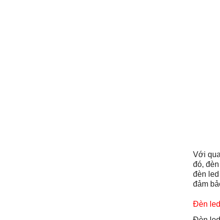
Với qua
đó, đèn
đèn le
đảm bảo
Đèn le
Đèn le