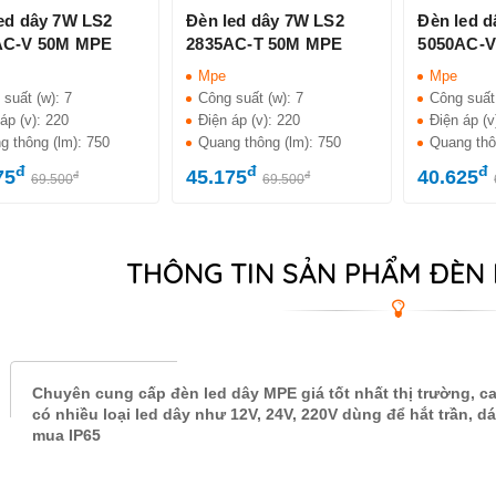
ed dây 7W LS2
Đèn led dây 7W LS2
Đèn led 
AC-V 50M MPE
2835AC-T 50M MPE
5050AC-
Mpe
Mpe
 suất (w):
7
Công suất (w):
7
Công suất
áp (v):
220
Điện áp (v):
220
Điện áp (v
g thông (lm):
750
Quang thông (lm):
750
Quang thô
đ
đ
đ
75
45.175
40.625
đ
đ
69.500
69.500
THÔNG TIN SẢN PHẨM ĐÈN 
Chuyên cung cấp đèn led dây MPE giá tốt nhất thị trường, 
có nhiều loại led dây như 12V, 24V, 220V dùng để hắt trần, dá
mua IP65