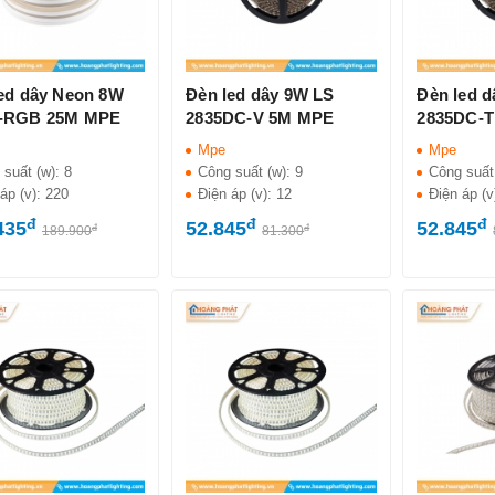
ed dây Neon 8W
Đèn led dây 9W LS
Đèn led 
-RGB 25M MPE
2835DC-V 5M MPE
2835DC-
Mpe
Mpe
 suất (w):
8
Công suất (w):
9
Công suất
áp (v):
220
Điện áp (v):
12
Điện áp (v
đ
đ
đ
435
52.845
52.845
đ
đ
189.900
81.300