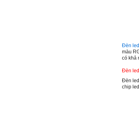
Đèn led
màu RGB
có khả 
Đèn le
Đèn le
chip le