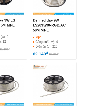
dây 9W LS
Đèn led dây 9W
T 5M MPE
LS2835/90-RGB/AC
50M MPE
 (w):
9
Mpe
):
12
Công suất (w):
9
Điện áp (v):
220
đ
81.300
đ
62.140
đ
95.600