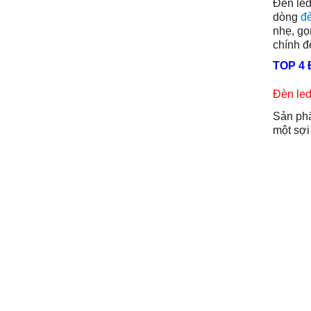
Đèn led
dòng
đ
nhẹ, gọ
chính đ
TOP 4
Đèn le
Sản phẩ
một sợi