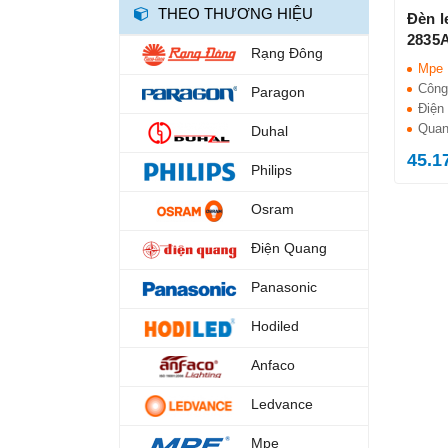
THEO THƯƠNG HIỆU
ĐÈN DIỆT KHUẨN
Đèn l
2835
ĐÈN TRỤ CỔNG
Rạng Đông
Mpe
ĐÈN NUÔI CẤY MÔ
Công
Paragon
Điện 
ĐÈN LED TRỒNG RAU
Quan
Duhal
45.1
ĐÈN BÀN HỌC
Philips
ĐÈN SÂN VƯỜN
Osram
ĐÈN DIỆT CÔN TRÙNG
Điện Quang
QUẠT SẠC
Panasonic
ĐÈN CHÙM
Hodiled
ĐÈN THẢ
Anfaco
ĐÈN CẮM CỎ
Ledvance
ĐÈN ÂM TƯỜNG
Mpe