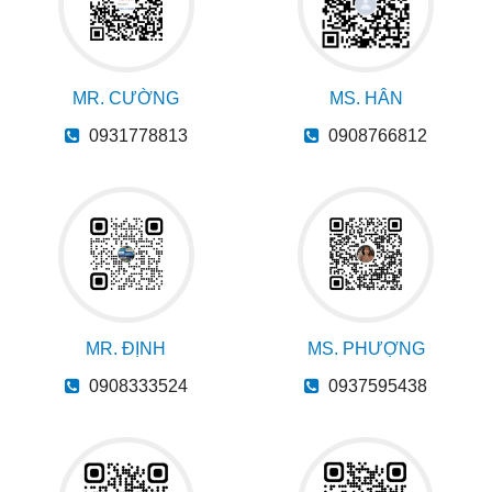
MR. CƯỜNG
MS. HÂN
0931778813
0908766812
MR. ĐỊNH
MS. PHƯỢNG
0908333524
0937595438