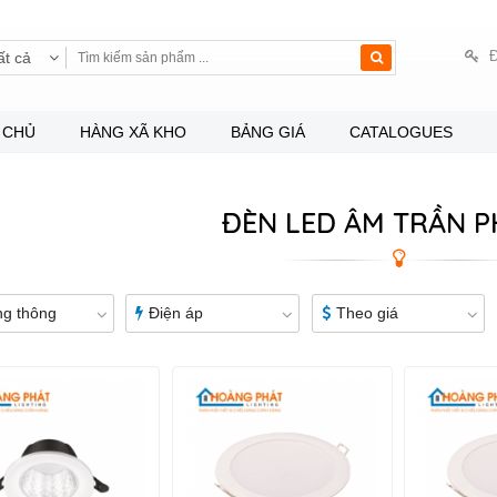
Đ
ất cả
 CHỦ
HÀNG XÃ KHO
BẢNG GIÁ
CATALOGUES
ĐÈN LED ÂM TRẦN P
g thông
Điện áp
Theo giá