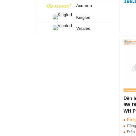
198.
Acumen
Kingled
Vinaled
Đèn l
9W D
WH Ph
Phili
Công
Điện 