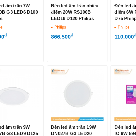
ed âm trần 7W
Đèn led âm trần chiếu
Đèn led â
0B G3 LED6 D100
điểm 20W RS100B
điểm 6W 
ps
LED18 D120 Philips
D75 Phili
ps
Philips
Philips
đ
đ
00
866.500
110.000
ed âm trần 9W
Đèn led âm trần 19W
Đèn led 
7B G3 LED9 D125
DN027B G3 LED20
IO 9W 594