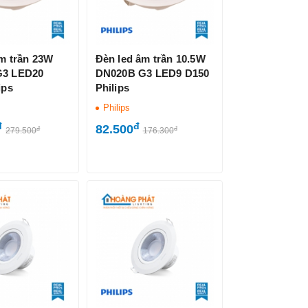
m trần 23W
Đèn led âm trần 10.5W
G3 LED20
DN020B G3 LED9 D150
ips
Philips
Philips
đ
đ
82.500
đ
đ
279.500
176.300