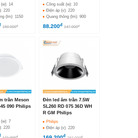
 (w):
14
Công suất (w):
10
):
220
Điện áp (v):
220
ng (lm):
1150
Quang thông (lm):
900
đ
đ
88.200
đ
đ
180.000
147.000
âm trần Meson
Đèn led âm trần 7.5W
45 090 Philips
SL260 RD 075 36D WH
R GM Philips
 (w):
7
Philips
):
220
Điện áp (v):
220
đ
đ
169.200
đ
đ
171.000
282.000