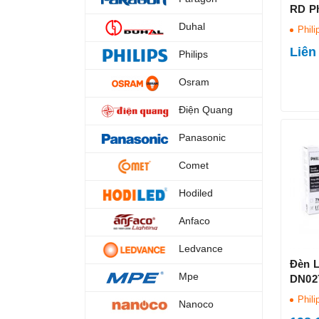
RD Ph
Duhal
Phili
Liên
Philips
Osram
Điện Quang
Panasonic
Comet
Hodiled
Anfaco
Ledvance
Đèn L
Mpe
DN027
Phili
Nanoco