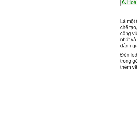
6.
Hoàn
Là một 
chế tạo
công vi
nhất và
đánh gi
Đèn led
trọng g
thêm về