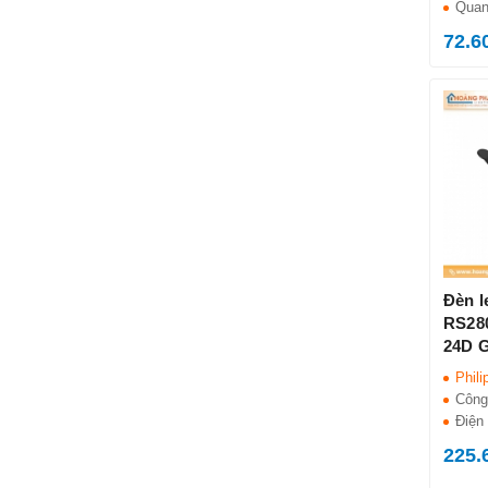
Quan
72.6
Đèn l
RS28
24D G
Phili
Công
Điện 
225.