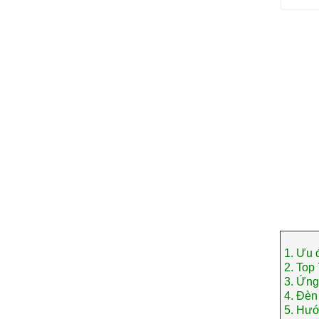
1.
Ưu đ
2.
Top 
3.
Ứng 
4.
Đèn 
5.
Hướn