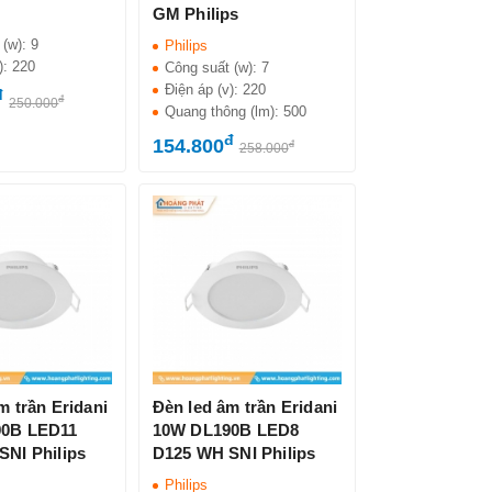
GM Philips
 (w):
9
Philips
):
220
Công suất (w):
7
Điện áp (v):
220
đ
đ
250.000
Quang thông (lm):
500
đ
154.800
đ
258.000
m trần Eridani
Đèn led âm trần Eridani
90B LED11
10W DL190B LED8
NI Philips
D125 WH SNI Philips
Philips