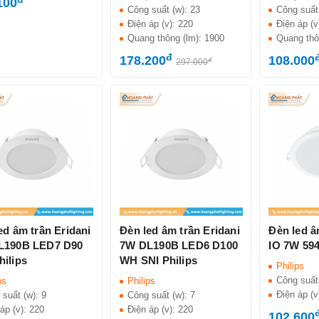
100
Công suất (w):
23
Công suất
Điện áp (v):
220
Điện áp (v
Quang thông (lm):
1900
Quang thô
đ
178.200
108.000
đ
297.000
ed âm trần Eridani
Đèn led âm trần Eridani
Đèn led 
L190B LED7 D90
7W DL190B LED6 D100
IO 7W 594
ilips
WH SNI Philips
Philips
Công suất
ps
Philips
Điện áp (v
 suất (w):
9
Công suất (w):
7
áp (v):
220
Điện áp (v):
220
102.600