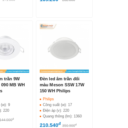
m trần 9W
Đèn led âm trần đổi
 090 MB WH
màu Meson SSW 17W
ps
150 WH Philips
Philips
 (w):
9
Công suất (w):
17
):
220
Điện áp (v):
220
Quang thông (lm):
1360
đ
144.000
đ
210.540
đ
350.900