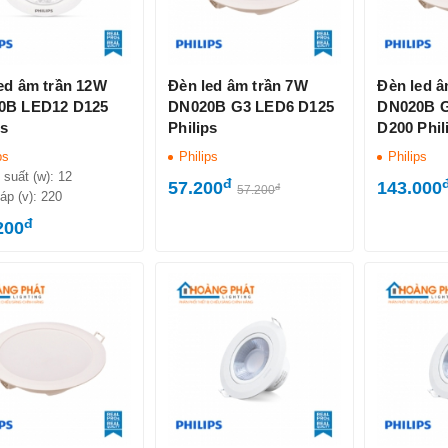
ed âm trần 12W
Đèn led âm trần 7W
Đèn led â
0B LED12 D125
DN020B G3 LED6 D125
DN020B 
ps
Philips
D200 Phil
ps
Philips
Philips
 suất (w):
12
đ
57.200
143.000
đ
57.200
áp (v):
220
đ
200