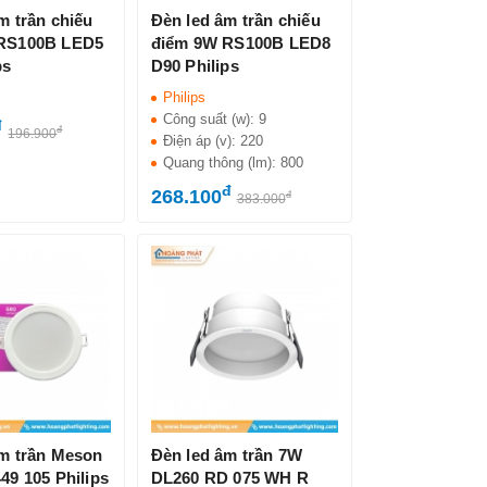
m trần chiếu
Đèn led âm trần chiếu
RS100B LED5
điểm 9W RS100B LED8
ps
D90 Philips
Philips
Công suất (w):
9
đ
đ
196.900
Điện áp (v):
220
Quang thông (lm):
800
đ
268.100
đ
383.000
âm trần Meson
Đèn led âm trần 7W
49 105 Philips
DL260 RD 075 WH R