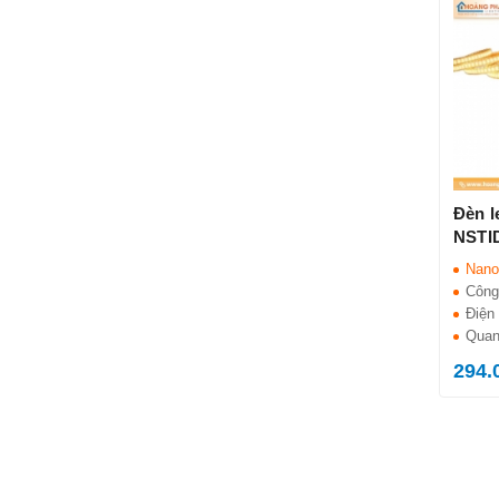
Đèn l
NSTI
Nano
Công
Điện 
Quan
294.