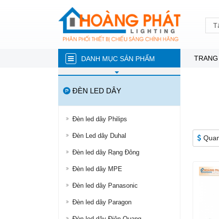
T
TRANG
DANH MỤC SẢN PHẨM
ĐÈN NĂNG LƯỢNG MẶT TRỜI
ĐÈN LED DÂY
ĐÈN LED TRÒN
ĐÈN TUÝP LED
Đèn led dây Philips
ĐÈN LED ÂM TRẦN
Đèn Led dây Duhal
Quan
ĐÈN RỌI RAY
Đèn led dây Rạng Đông
ĐÈN LED DÂY
Đèn led dây MPE
ĐÈN BÁN NGUYỆT
Đèn led dây Panasonic
ĐÈN PHA
Đèn led dây Paragon
ĐÈN LED NHÀ XƯỞNG
Đèn led dây Điện Quang