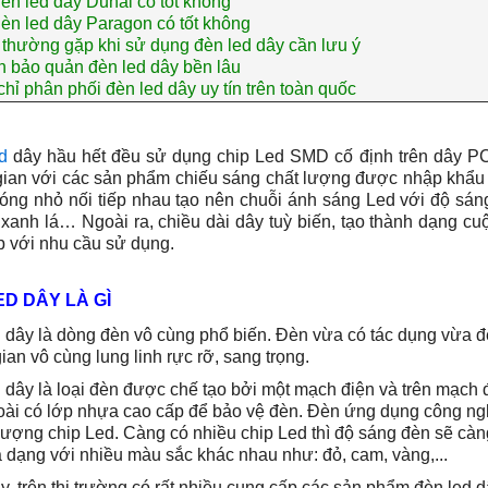
èn led dây Duhal có tốt không
èn led dây Paragon có tốt không
i thường gặp khi sử dụng đèn led dây cần lưu ý
 bảo quản đèn led dây bền lâu
chỉ phân phối đèn led dây uy tín trên toàn quốc
d
dây hầu hết đều sử dụng chip Led SMD cố định trên dây PCB
ian với các sản phẩm chiếu sáng chất lượng được nhập khẩu t
óng nhỏ nối tiếp nhau tạo nên chuỗi ánh sáng Led với độ sán
, xanh lá… Ngoài ra, chiều dài dây tuỳ biến, tạo thành dạng c
 với nhu cầu sử dụng.
ED DÂY LÀ GÌ
 dây là dòng đèn vô cùng phổ biến. Đèn vừa có tác dụng vừa để 
ian vô cùng lung linh rực rỡ, sang trọng.
 dây là loại đèn được chế tạo bởi một mạch điện và trên mạch 
ài có lớp nhựa cao cấp để bảo vệ đèn. Đèn ứng dụng công ng
lượng chip Led. Càng có nhiều chip Led thì độ sáng đèn sẽ cà
 dạng với nhiều màu sắc khác nhau như: đỏ, cam, vàng,...
y, trên thị trường có rất nhiều cung cấp các sản phẩm đèn led 