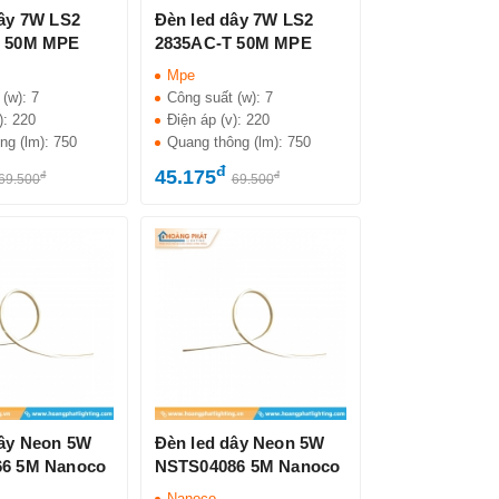
dây 7W LS2
Đèn led dây 7W LS2
V 50M MPE
2835AC-T 50M MPE
Mpe
 (w):
7
Công suất (w):
7
):
220
Điện áp (v):
220
ng (lm):
750
Quang thông (lm):
750
đ
45.175
đ
đ
69.500
69.500
dây Neon 5W
Đèn led dây Neon 5W
6 5M Nanoco
NSTS04086 5M Nanoco
Nanoco