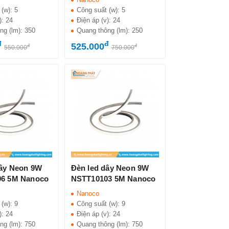
 (w):
5
Công suất (w):
5
):
24
Điện áp (v):
24
ng (lm):
350
Quang thông (lm):
250
đ
đ
525.000
đ
đ
550.000
750.000
dây Neon 9W
Đèn led dây Neon 9W
6 5M Nanoco
NSTT10103 5M Nanoco
Nanoco
 (w):
9
Công suất (w):
9
):
24
Điện áp (v):
24
ng (lm):
750
Quang thông (lm):
750