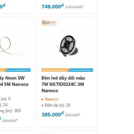
đ
đ
00
749.000
đ
1.070.000
dây Neon 5W
Đèn led dây đổi màu
4 5M Nanoco
7W NSTID0324C 3M
Nanoco
 (w):
5
Nanoco
):
24
Điện áp (v):
24
ng (lm):
350
đ
385.000
đ
550.000
đ
đ
550.000