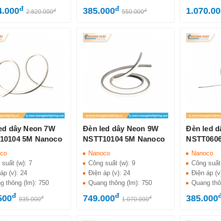
đ
đ
4.000
385.000
1.070.0
đ
đ
2.820.000
550.000
ed dây Neon 7W
Đèn led dây Neon 9W
Đèn led 
10104 5M Nanoco
NSTT10104 5M Nanoco
NSTT0606
co
Nanoco
Nanoco
 suất (w):
7
Công suất (w):
9
Công suất
áp (v):
24
Điện áp (v):
24
Điện áp (v
g thông (lm):
750
Quang thông (lm):
750
Quang thô
đ
đ
500
749.000
385.000
đ
đ
935.000
1.070.000