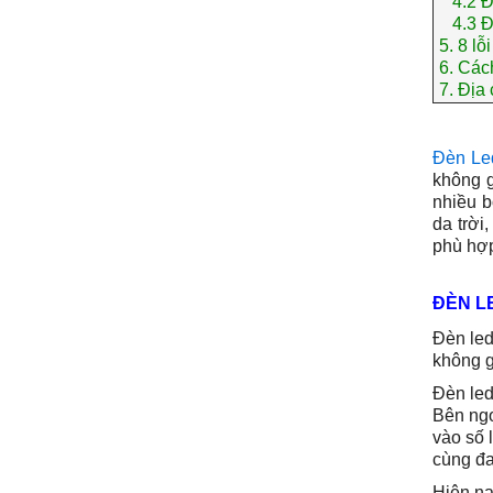
4.2
Đ
4.3
Đ
5.
8 lỗ
6.
Cách
7.
Địa 
Đèn Le
không g
nhiều b
da trời
phù hợp
ĐÈN L
Đèn led
không g
Đèn led
Bên ngo
vào số 
cùng đa
Hiện na