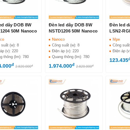
led dây DOB 8W
Đèn led dây DOB 8W
Đèn led 
1204 50M Nanoco
NSTD1206 50M Nanoco
LSN2-RG
co
Nanoco
Mpe
 suất (w):
8
Công suất (w):
8
Công suất
áp (v):
220
Điện áp (v):
220
Điện áp (v
g thông (lm):
780
Quang thông (lm):
780
123.435
đ
đ
4.000
1.974.000
đ
đ
2.820.000
2.820.000