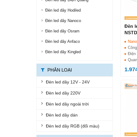
ĐÈN ĐƯỜNG LED
Đèn led dây Hodiled
ĐÈN LED ỐP TRẦN
Đèn led dây Nanoco
Đèn 
Đèn led dây Osram
ĐÈN LED PANEL
NSTD
Đèn led dây Anfaco
Nano
ĐÈN THÔNG MINH
Công
Đèn led dây Kingled
ĐÈN CHỐNG CHÁY NỔ
Điện 
Quan
ĐÈN EXIT
1.97
PHÂN LOẠI
ĐÈN KHẨN CẤP
Đèn led dây 12V - 24V
BỘ ĐÈN LED TUÝP
Đèn led dây 220V
BỘ MÁNG ĐÈN LED
Đèn led dây ngoài trời
ĐÈN CHỐNG THẤM
Đèn led dây dán
ĐÈN ÂM NƯỚC, ÂM ĐẤT
Đèn led dây RGB (đổi màu)
ĐÈN GẮN TƯỜNG