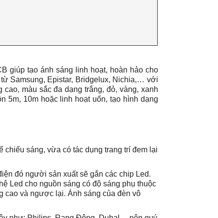
 giúp tạo ánh sáng linh hoạt, hoàn hảo cho
ừ Samsung, Epistar, Bridgelux, Nichia,… với
g cao, màu sắc đa dạng trắng, đỏ, vàng, xanh
uộn 5m, 10m hoặc linh hoạt uốn, tạo hình dạng
chiếu sáng, vừa có tác dụng trang trí đem lại
điện đó người sản xuất sẽ gắn các chip Led.
hệ Led cho nguồn sáng có độ sáng phụ thuộc
ng cao và ngược lại. Ánh sáng của đèn vô
dây như: Philips, Rạng Đông, Duhal,... nên quý