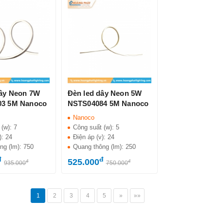
dây Neon 7W
Đèn led dây Neon 5W
3 5M Nanoco
NSTS04084 5M Nanoco
Nanoco
 (w):
7
Công suất (w):
5
):
24
Điện áp (v):
24
ng (lm):
750
Quang thông (lm):
250
đ
đ
525.000
đ
đ
935.000
750.000
1
2
3
4
5
»
»»