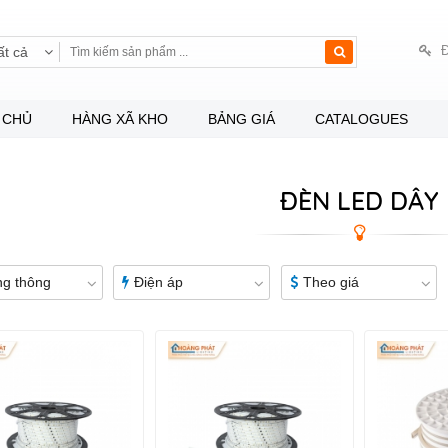
Đ
ất cả
 CHỦ
HÀNG XÃ KHO
BẢNG GIÁ
CATALOGUES
ĐÈN LED DÂY
g thông
Điện áp
Theo giá