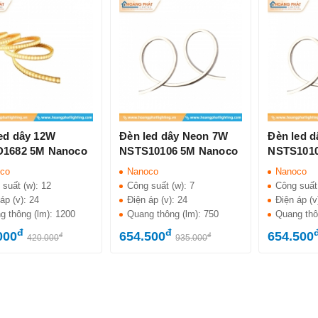
ed dây 12W
Đèn led dây Neon 7W
Đèn led 
D1682 5M Nanoco
NSTS10106 5M Nanoco
NSTS1010
co
Nanoco
Nanoco
 suất (w):
12
Công suất (w):
7
Công suất
áp (v):
24
Điện áp (v):
24
Điện áp (v
g thông (lm):
1200
Quang thông (lm):
750
Quang thô
đ
đ
000
654.500
654.500
đ
đ
420.000
935.000