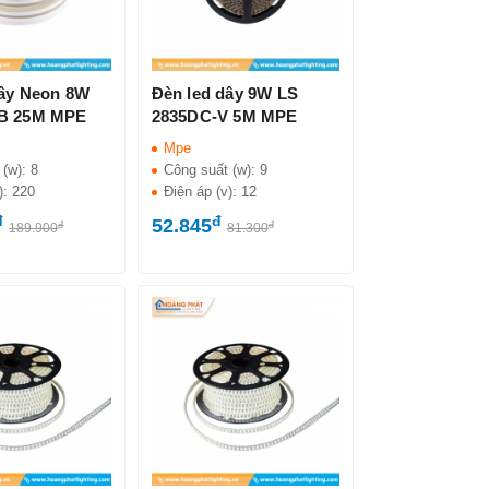
dây Neon 8W
Đèn led dây 9W LS
B 25M MPE
2835DC-V 5M MPE
Mpe
 (w):
8
Công suất (w):
9
):
220
Điện áp (v):
12
đ
đ
52.845
đ
đ
189.900
81.300