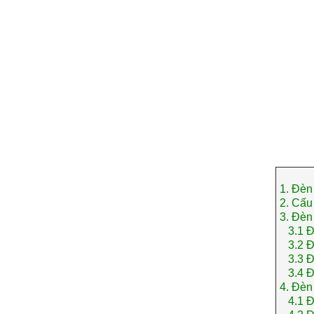
1.
Đèn 
2.
Cấu 
3.
Đèn 
3.1
Đ
3.2
Đ
3.3
Đ
3.4
Đ
4.
Đèn 
4.1
Đ