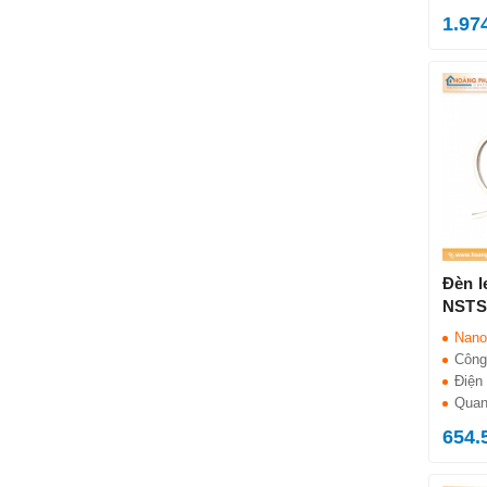
1.97
Đèn l
NSTS
Nano
Công
Điện 
Quan
654.