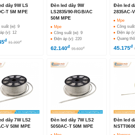
ed dây 9W LS
Đèn led dây 9W
Đèn led 
DC-T 5M MPE
LS2835/90-RGB/AC
2835AC-
50M MPE
Mpe
 suất (w):
9
Công suất
Mpe
áp (v):
12
Điện áp (v
Công suất (w):
9
Quang thô
Điện áp (v):
220
đ
45
đ
81.300
đ
đ
45.175
62.140
đ
95.600
ed dây 7W LS2
Đèn led dây 7W LS2
Đèn led 
AC-V 50M MPE
5050AC-T 50M MPE
NSTT0606
Mpe
Nanoco