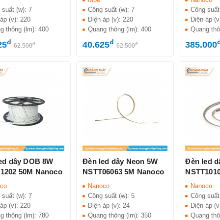
 suất (w):
7
Công suất (w):
7
Công suất
áp (v):
220
Điện áp (v):
220
Điện áp (v
g thông (lm):
400
Quang thông (lm):
400
Quang thô
đ
đ
25
40.625
385.000
đ
đ
62.500
62.500
led dây DOB 8W
Đèn led dây Neon 5W
Đèn led 
1202 50M Nanoco
NSTT06063 5M Nanoco
NSTT1010
co
Nanoco
Nanoco
 suất (w):
7
Công suất (w):
5
Công suất
áp (v):
220
Điện áp (v):
24
Điện áp (v
g thông (lm):
780
Quang thông (lm):
350
Quang thô