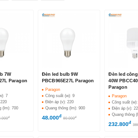
lb 7W
Đèn led bulb 9W
Đèn led công
7L Paragon
PBCB965E27L Paragon
40W PBCC40
Paragon
Paragon
w):
7
Công suất (w):
9
Paragon
:
220
Điện áp (v):
220
Công suất (w)
g (lm):
700
Quang thông (lm):
900
Điện áp (v):
2
Quang thông (
đ
48.000
đ
đ
3.000
80.000
đ
232.800
38