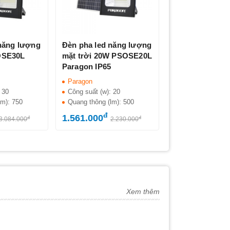
năng lượng
Đèn pha led năng lượng
OSE30L
mặt trời 20W PSOSE20L
Paragon IP65
Paragon
:
30
Công suất (w):
20
lm):
750
Quang thông (lm):
500
đ
1.561.000
đ
đ
3.084.000
2.230.000
Xem thêm