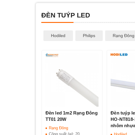
ĐÈN TUÝP LED
Hodiled
Philips
Rạng Đông
Đèn led 1m2 Rạng Đông
Đèn tuýp l
TT01 20W
HO-NT818-
nhôm nhự
Rạng Đông
Công suất (w):
20
Hodiled