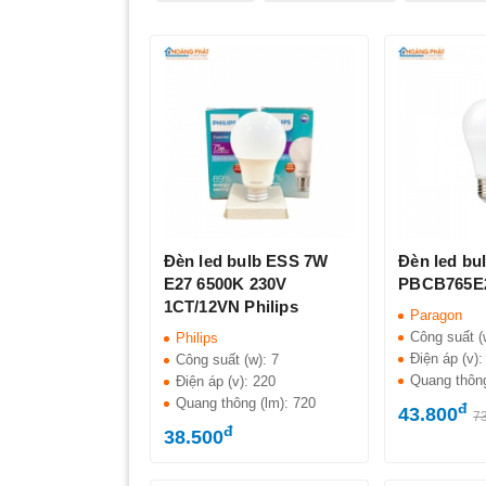
Đèn led bulb ESS 7W
Đèn led bu
E27 6500K 230V
PBCB765E2
1CT/12VN Philips
Paragon
Công suất (
Philips
Điện áp (v)
Công suất (w):
7
Quang thôn
Điện áp (v):
220
Quang thông (lm):
720
đ
43.800
7
đ
38.500