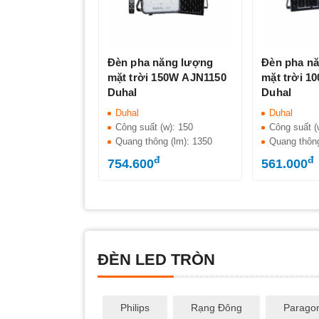
Đèn pha năng lượng
Đèn pha n
mặt trời 150W AJN1150
mặt trời 1
Duhal
Duhal
Duhal
Duhal
Công suất (w):
150
Công suất (
Quang thông (lm):
1350
Quang thôn
đ
đ
754.600
561.000
ĐÈN LED TRÒN
Philips
Rạng Đông
Parago