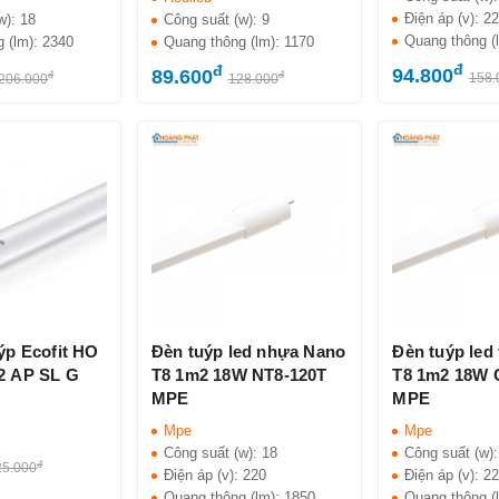
Điện áp (v):
2
w):
18
Công suất (w):
9
Quang thông (
g (lm):
2340
Quang thông (lm):
1170
đ
đ
94.800
89.600
đ
đ
158.
206.000
128.000
ýp Ecofit HO
Đèn tuýp led nhựa Nano
Đèn tuýp led 
2 AP SL G
T8 1m2 18W NT8-120T
T8 1m2 18W 
MPE
MPE
Mpe
Mpe
Công suất (w):
18
Công suất (w)
đ
25.000
Điện áp (v):
220
Điện áp (v):
2
Quang thông (lm):
1850
Quang thông (