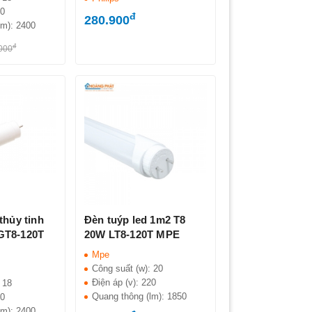
20
đ
280.900
lm):
2400
đ
000
thủy tinh
Đèn tuýp led 1m2 T8
GT8-120T
20W LT8-120T MPE
Mpe
Công suất (w):
20
Điện áp (v):
220
:
18
Quang thông (lm):
1850
20
lm):
2400