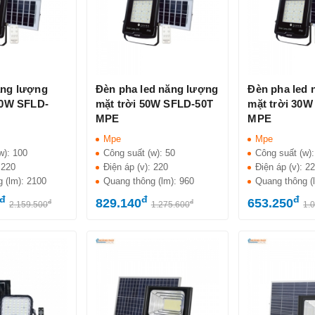
ăng lượng
Đèn pha led năng lượng
Đèn pha led 
00W SFLD-
mặt trời 50W SFLD-50T
mặt trời 30W
MPE
MPE
Mpe
Mpe
w):
100
Công suất (w):
50
Công suất (w)
:
220
Điện áp (v):
220
Điện áp (v):
2
g (lm):
2100
Quang thông (lm):
960
Quang thông (
đ
đ
đ
829.140
653.250
đ
đ
2.159.500
1.275.600
1.