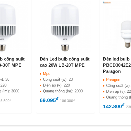
lb công suất
Đèn Led bulb công suất
Đèn led bulb
B-30T MPE
cao 20W LB-20T MPE
PBCD3042E2
Paragon
Mpe
w):
30
Công suất (w):
20
Paragon
:
220
Điện áp (v):
220
Công suất (w)
g (lm):
3000
Quang thông (lm):
2000
Điện áp (v):
2
Quang thông (
đ
69.095
đ
đ
46.500
106.300
đ
142.800
23