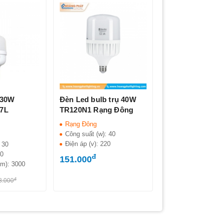
 30W
Đèn Led bulb trụ 40W
7L
TR120N1 Rạng Đông
Rạng Đông
Công suất (w):
40
Điện áp (v):
220
:
30
20
đ
151.000
lm):
3000
đ
8.000