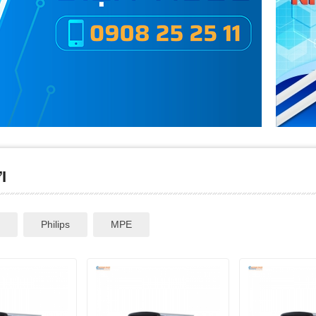
I
Philips
MPE