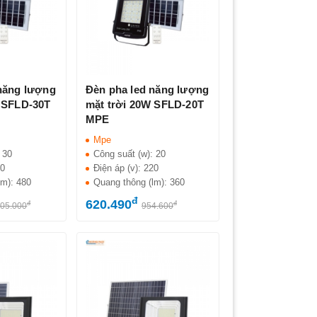
năng lượng
Đèn pha led năng lượng
 SFLD-30T
mặt trời 20W SFLD-20T
MPE
Mpe
:
30
Công suất (w):
20
20
Điện áp (v):
220
lm):
480
Quang thông (lm):
360
đ
620.490
đ
đ
005.000
954.600