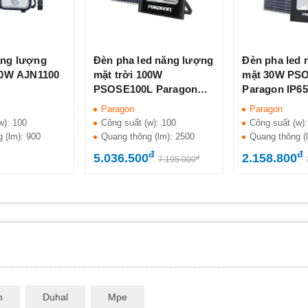
ăng lượng
Đèn pha led năng lượng
Đèn pha led 
00W AJN1100
mặt trời 100W
mặt 30W PS
PSOSE100L Paragon
Paragon IP65
IP65
Paragon
Paragon
w):
100
Công suất (w):
100
Công suất (w)
g (lm):
900
Quang thông (lm):
2500
Quang thông (
đ
đ
5.036.500
2.158.800
đ
7.195.000
n
Duhal
Mpe