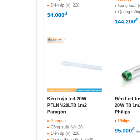
Điện áp (v):
220
Công suất (
Quang thôn
đ
54.000
đ
144.200
Đèn tuýp led 20W
Đèn Led tu
PFLNN20LT8 1m2
20W T8 1m
Paragon
Philips
Paragon
Philips
Công suất (w):
20
đ
95.000
1
Điện áp (v):
220
Quang thông (lm):
2500