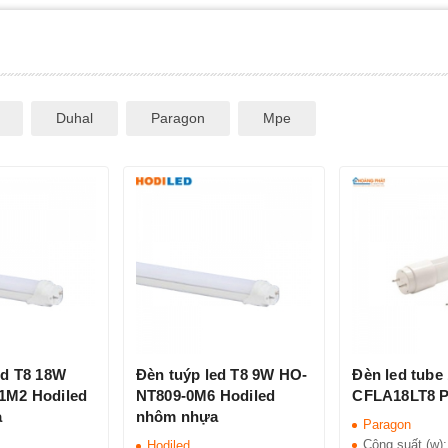
Duhal
Paragon
Mpe
ed T8 18W
Đèn tuýp led T8 9W HO-
Đèn led tube
1M2 Hodiled
NT809-0M6 Hodiled
CFLA18LT8 P
a
nhôm nhựa
Paragon
Công suất (w)
Hodiled