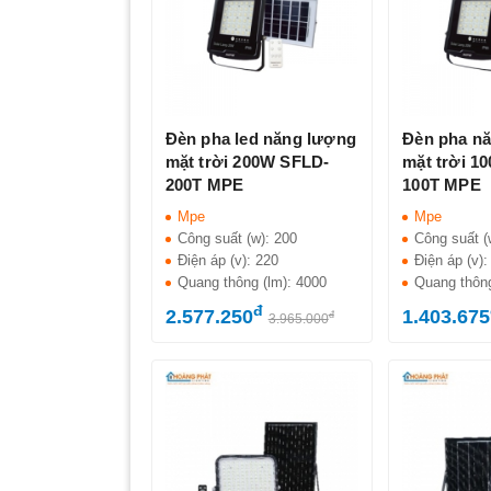
Đèn pha led năng lượng
Đèn pha n
mặt trời 200W SFLD-
mặt trời 1
200T MPE
100T MPE
Mpe
Mpe
Công suất (w):
200
Công suất (
Điện áp (v):
220
Điện áp (v)
Quang thông (lm):
4000
Quang thôn
đ
2.577.250
1.403.675
đ
3.965.000