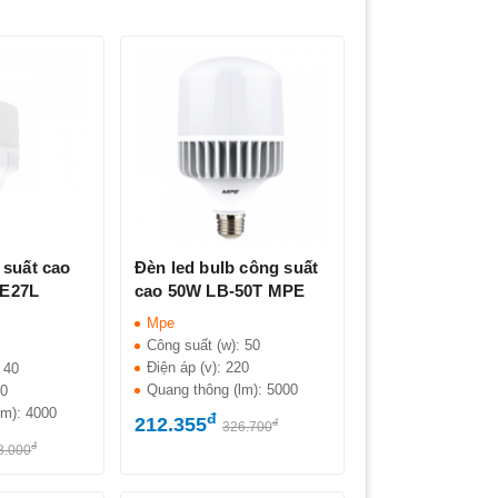
 suất cao
Đèn led bulb công suất
E27L
cao 50W LB-50T MPE
Mpe
Công suất (w):
50
Điện áp (v):
220
:
40
Quang thông (lm):
5000
20
lm):
4000
đ
212.355
đ
326.700
đ
8.000