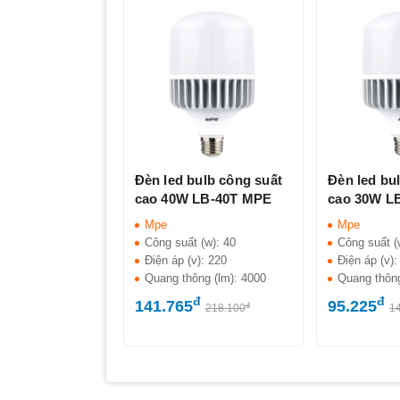
Đèn led bulb công suất
Đèn led bu
cao 40W LB-40T MPE
cao 30W L
Mpe
Mpe
Công suất (w):
40
Công suất (
Điện áp (v):
220
Điện áp (v)
Quang thông (lm):
4000
Quang thôn
đ
đ
141.765
95.225
đ
218.100
1