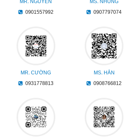
MR. NGUYÊN
MS. NHUNG
0901557992
0907797074
MR. CƯỜNG
MS. HÂN
0931778813
0908766812