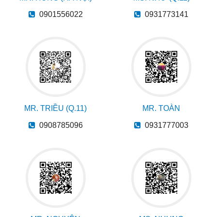
0901556022
0931773141
MR. TRIỀU (Q.11)
MR. TOÀN
0908785096
0931777003