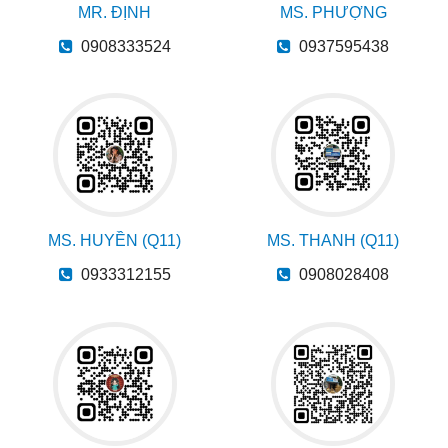
MR. ĐỊNH
MS. PHƯỢNG
0908333524
0937595438
MS. HUYỀN (Q11)
MS. THANH (Q11)
0933312155
0908028408