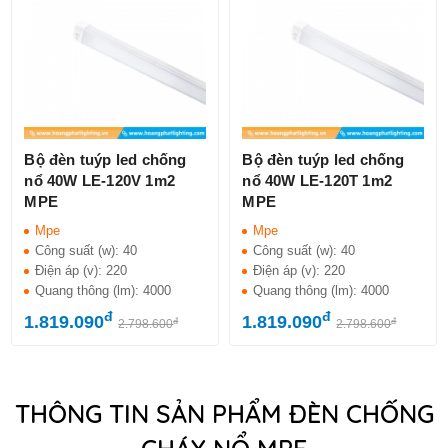
Bộ đèn tuýp led chống
Bộ đèn tuýp led chống
nổ 40W LE-120V 1m2
nổ 40W LE-120T 1m2
MPE
MPE
Mpe
Mpe
Công suất (w):
40
Công suất (w):
40
Điện áp (v):
220
Điện áp (v):
220
Quang thông (lm):
4000
Quang thông (lm):
4000
đ
đ
1.819.090
1.819.090
đ
đ
2.798.600
2.798.600
THÔNG TIN SẢN PHẨM ĐÈN CHỐNG