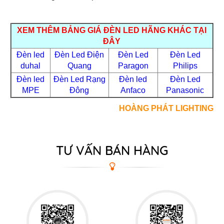
XEM THÊM BẢNG GIÁ ĐÈN LED HÃNG KHÁC TẠI
ĐÂY
Đèn led
Đèn Led Điện
Đèn Led
Đèn Led
duhal
Quang
Paragon
Philips
Đèn led
Đèn Led Rạng
Đèn led
Đèn Led
MPE
Đông
Anfaco
Panasonic
HOÀNG PHÁT LIGHTING
TƯ VẤN BÁN HÀNG