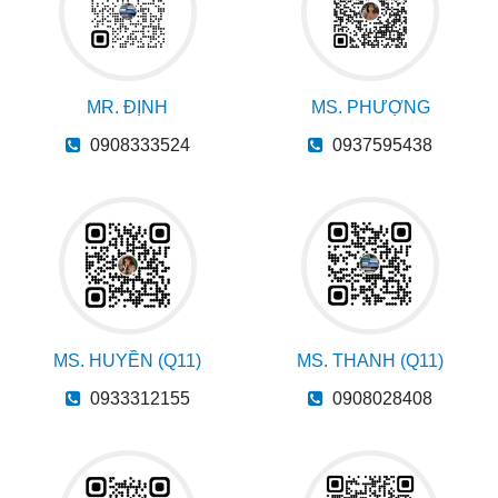
MR. ĐỊNH
MS. PHƯỢNG
0908333524
0937595438
MS. HUYỀN (Q11)
MS. THANH (Q11)
0933312155
0908028408