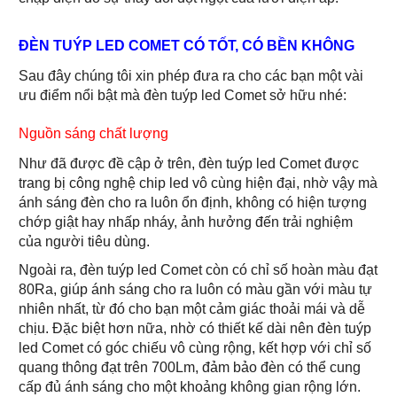
ĐÈN TUÝP LED COMET CÓ TỐT, CÓ BỀN KHÔNG
Sau đây chúng tôi xin phép đưa ra cho các bạn một vài
ưu điểm nổi bật mà đèn tuýp led Comet sở hữu nhé:
Nguồn sáng chất lượng
Như đã được đề cập ở trên, đèn tuýp led Comet được
trang bị công nghệ chip led vô cùng hiện đại, nhờ vậy mà
ánh sáng đèn cho ra luôn ổn định, không có hiện tượng
chớp giật hay nhấp nháy, ảnh hưởng đến trải nghiệm
của người tiêu dùng.
Ngoài ra, đèn tuýp led Comet còn có chỉ số hoàn màu đạt
80Ra, giúp ánh sáng cho ra luôn có màu gần với màu tự
nhiên nhất, từ đó cho bạn một cảm giác thoải mái và dễ
chịu. Đặc biệt hơn nữa, nhờ có thiết kế dài nên đèn tuýp
led Comet có góc chiếu vô cùng rộng, kết hợp với chỉ số
quang thông đạt trên 700Lm, đảm bảo đèn có thể cung
cấp đủ ánh sáng cho một khoảng không gian rộng lớn.