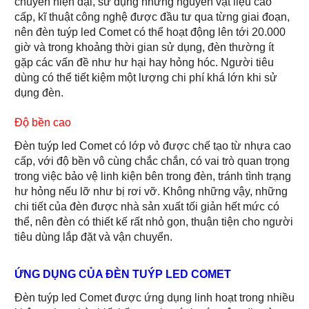
chuyền hiện đại, sử dụng những nguyên vật liệu cao
cấp, kĩ thuật công nghệ được đầu tư qua từng giai đoạn,
nên đèn tuýp led Comet có thể hoạt động lên tới 20.000
giờ và trong khoảng thời gian sử dụng, đèn thường ít
gặp các vấn đề như hư hại hay hỏng hóc. Người tiêu
dùng có thể tiết kiệm một lượng chi phí khá lớn khi sử
dụng đèn.
Độ bền cao
Đèn tuýp led Comet có lớp vỏ được chế tạo từ nhựa cao
cấp, với độ bền vô cùng chắc chắn, có vai trò quan trọng
trong việc bảo vệ linh kiện bên trong đèn, tránh tình trạng
hư hỏng nếu lỡ như bị rơi vỡ. Không những vậy, những
chi tiết của đèn được nhà sản xuất tối giản hết mức có
thể, nên đèn có thiết kế rất nhỏ gọn, thuận tiện cho người
tiêu dùng lắp đặt và vận chuyển.
ỨNG DỤNG CỦA ĐÈN TUÝP LED COMET
Đèn tuýp led Comet được ứng dụng linh hoạt trong nhiều