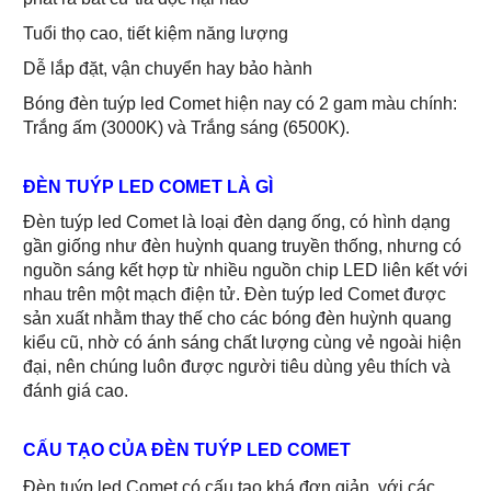
Tuổi thọ cao, tiết kiệm năng lượng
Dễ lắp đặt, vận chuyển hay bảo hành
Bóng đèn tuýp led Comet hiện nay có 2 gam màu chính:
Trắng ấm (3000K) và Trắng sáng (6500K).
ĐÈN TUÝP LED COMET LÀ GÌ
Đèn tuýp led Comet là loại đèn dạng ống, có hình dạng
gần giống như đèn huỳnh quang truyền thống, nhưng có
nguồn sáng kết hợp từ nhiều nguồn chip LED liên kết với
nhau trên một mạch điện tử. Đèn tuýp led Comet được
sản xuất nhằm thay thế cho các bóng đèn huỳnh quang
kiểu cũ, nhờ có ánh sáng chất lượng cùng vẻ ngoài hiện
đại, nên chúng luôn được người tiêu dùng yêu thích và
đánh giá cao.
CẤU TẠO CỦA ĐÈN TUÝP LED COMET
Đèn tuýp led Comet có cấu tạo khá đơn giản, với các