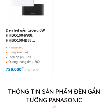
Đèn led gắn tường 6W
HHBQ1004W88,
HHBQ1004B88
Panasonic
Panasonic
Công suất (w):
6
Điện áp (v):
220
Quang thông (lm):
300
đ
739.000
đ
1.478.000
THÔNG TIN SẢN PHẨM ĐÈN GẮN
TƯỜNG PANASONIC