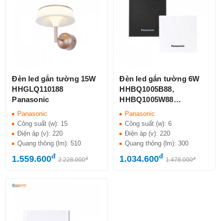
Đèn led gắn tường 15W
Đèn led gắn tường 6W
HHGLQ110188
HHBQ1005B88,
Panasonic
HHBQ1005W88
Panasonic
Panasonic
Panasonic
Công suất (w):
15
Công suất (w):
6
Điện áp (v):
220
Điện áp (v):
220
Quang thông (lm):
510
Quang thông (lm):
300
đ
đ
1.559.600
1.034.600
đ
đ
2.228.000
1.478.000