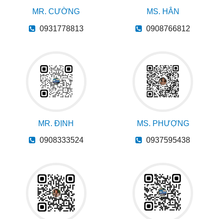
MR. CƯỜNG
MS. HÂN
0931778813
0908766812
MR. ĐỊNH
MS. PHƯỢNG
0908333524
0937595438