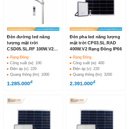
Đèn đường led năng
Đèn pha led năng lượng
lượng mặt trời
mặt trời CP03.SL.RAD
CSD05.SL.RF 100W.V2
400W.V2 Rạng Đông IP66
Rạng Đông IP66
Rạng Đông
Rạng Đông
Công suất (w):
100
Công suất (w):
400
Điện áp (v):
220
Điện áp (v):
220
Quang thông (lm):
1000
Quang thông (lm):
3200
đ
đ
1.285.000
2.391.000