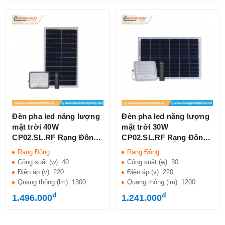
Đèn pha led năng lượng
Đèn pha led năng lượng
mặt trời 40W
mặt trời 30W
CP02.SL.RF Rạng Đông
CP02.SL.RF Rạng Đông
IP65
IP65
Rạng Đông
Rạng Đông
Công suất (w):
40
Công suất (w):
30
Điện áp (v):
220
Điện áp (v):
220
Quang thông (lm):
1300
Quang thông (lm):
1200
đ
đ
1.496.000
1.241.000