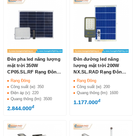
Đèn pha led năng lượng
Đèn đường led năng
mặt trời 350W
lượng mặt trời 200W
CP05.SL.RF Rạng Đông
NX.SL.RAD Rạng Đông
IP65
IP66
Rạng Đông
Rạng Đông
Công suất (w):
350
Công suất (w):
200
Điện áp (v):
220
Quang thông (lm):
1600
Quang thông (lm):
3500
đ
1.177.000
đ
2.844.000