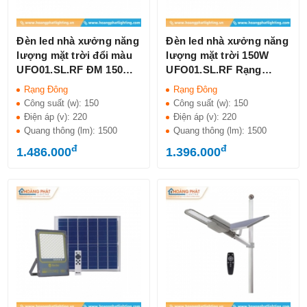
Đèn led nhà xưởng năng
Đèn led nhà xưởng năng
lượng mặt trời đổi màu
lượng mặt trời 150W
UFO01.SL.RF ĐM 150W
UFO01.SL.RF Rạng
Rạng Đông
Đông
Rạng Đông
Rạng Đông
Công suất (w):
150
Công suất (w):
150
Điện áp (v):
220
Điện áp (v):
220
Quang thông (lm):
1500
Quang thông (lm):
1500
đ
đ
1.486.000
1.396.000