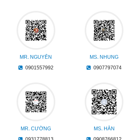
MR. NGUYÊN
MS. NHUNG
0901557992
0907797074
MR. CƯỜNG
MS. HÂN
0931778813
0908766812