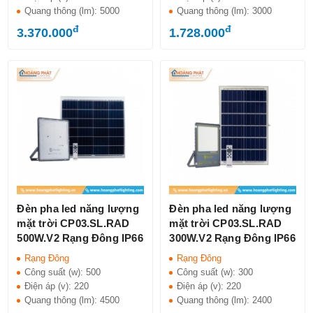
Quang thông (lm):
5000
Quang thông (lm):
3000
đ
đ
3.370.000
1.728.000
Đèn pha led năng lượng
Đèn pha led năng lượng
mặt trời CP03.SL.RAD
mặt trời CP03.SL.RAD
500W.V2 Rạng Đông IP66
300W.V2 Rạng Đông IP66
Rạng Đông
Rạng Đông
Công suất (w):
500
Công suất (w):
300
Điện áp (v):
220
Điện áp (v):
220
Quang thông (lm):
4500
Quang thông (lm):
2400