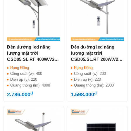
Đèn đường led năng
Đèn đường led năng
lượng mặt trời
lượng mặt trời
CSD05.SL.RF 400W.V2
CSD05.SL.RF 200W.V2
Rạng Đông IP66
Rạng Đông IP66
Rạng Đông
Rạng Đông
Công suất (w):
400
Công suất (w):
200
Điện áp (v):
220
Điện áp (v):
220
Quang thông (lm):
4000
Quang thông (lm):
2000
đ
đ
2.786.000
1.598.000