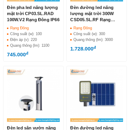
Đèn pha led năng lượng
Đèn đường led năng
mặt trời CP03.SL.RAD
lượng mặt trời 300W
100W.V2 Rạng Đông IP66
CSD05.SL.RF Rạng
Đông IP66
Rạng Đông
Rạng Đông
Công suất (w):
100
Công suất (w):
300
Điện áp (v):
220
Quang thông (lm):
3000
Quang thông (lm):
1100
đ
1.728.000
đ
745.000
Đèn led sân vườn năng
Đèn đường led năng