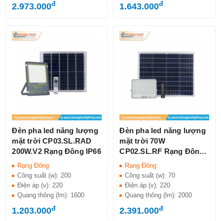
đ
đ
2.973.000
1.643.000
Đèn pha led năng lượng
Đèn pha led năng lượng
mặt trời CP03.SL.RAD
mặt trời 70W
200W.V2 Rạng Đông IP66
CP02.SL.RF Rạng Đông
IP65
Rạng Đông
Rạng Đông
Công suất (w):
200
Công suất (w):
70
Điện áp (v):
220
Điện áp (v):
220
Quang thông (lm):
1600
Quang thông (lm):
2000
đ
đ
1.203.000
2.391.000