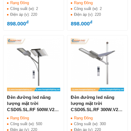
Rạng Đông IP65
Rạng Đông IP65
Rạng Đông
Rạng Đông
Công suất (w):
2
Công suất (w):
2
Điện áp (v):
220
Điện áp (v):
220
đ
đ
898.000
898.000
Đèn đường led năng
Đèn đường led năng
lượng mặt trời
lượng mặt trời
CSD05.SL.RF 500W.V2
CSD05.SL.RF 300W.V2
Rạng Đông IP66
Rạng Đông IP66
Rạng Đông
Rạng Đông
Công suất (w):
500
Công suất (w):
300
Điện áp (v):
220
Điện áp (v):
220