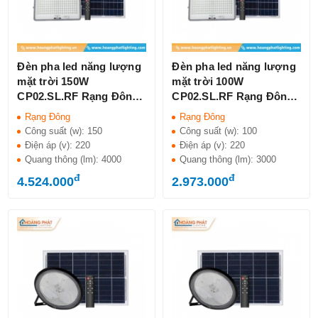
Đèn pha led năng lượng
Đèn pha led năng lượng
mặt trời 150W
mặt trời 100W
CP02.SL.RF Rạng Đông
CP02.SL.RF Rạng Đông
IP65
IP65
Rạng Đông
Rạng Đông
Công suất (w):
150
Công suất (w):
100
Điện áp (v):
220
Điện áp (v):
220
Quang thông (lm):
4000
Quang thông (lm):
3000
đ
đ
4.524.000
2.973.000