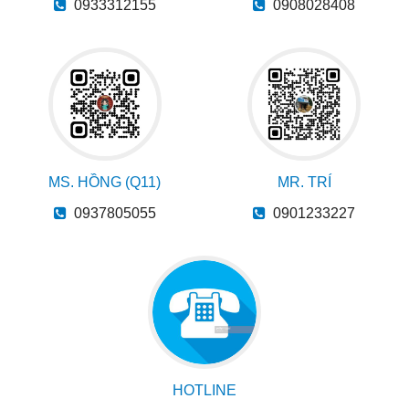
0933312155
0908028408
MS. HỒNG (Q11)
MR. TRÍ
0937805055
0901233227
HOTLINE