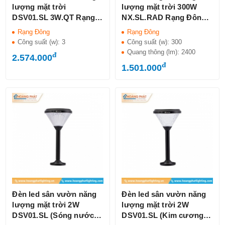
lượng mặt trời
lượng mặt trời 300W
DSV01.SL 3W.QT Rạng
NX.SL.RAD Rạng Đông
Đông IP65
IP66
Rạng Đông
Rạng Đông
Công suất (w):
3
Công suất (w):
300
Quang thông (lm):
2400
đ
2.574.000
đ
1.501.000
Đèn led sân vườn năng
Đèn led sân vườn năng
lượng mặt trời 2W
lượng mặt trời 2W
DSV01.SL (Sóng nước)
DSV01.SL (Kim cương)