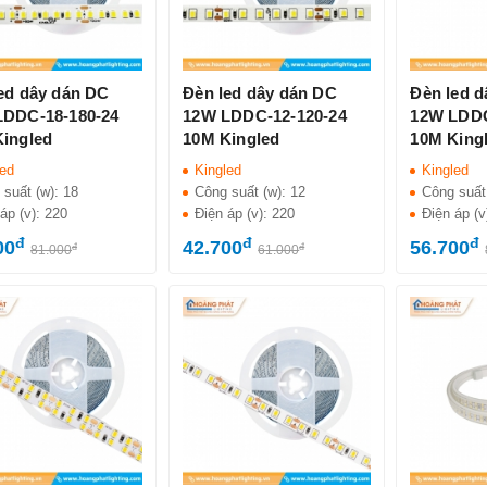
ed dây dán DC
Đèn led dây dán DC
Đèn led 
LDDC-18-180-24
12W LDDC-12-120-24
12W LDD
ingled
10M Kingled
10M King
led
Kingled
Kingled
 suất (w):
18
Công suất (w):
12
Công suất
áp (v):
220
Điện áp (v):
220
Điện áp (v
đ
đ
đ
00
42.700
56.700
đ
đ
81.000
61.000