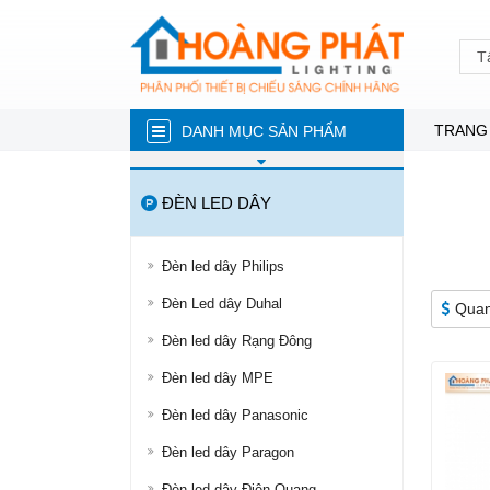
T
TRANG
DANH MỤC SẢN PHẨM
ĐÈN NĂNG LƯỢNG MẶT TRỜI
ĐÈN LED DÂY
ĐÈN LED TRÒN
ĐÈN TUÝP LED
Đèn led dây Philips
ĐÈN LED ÂM TRẦN
Đèn Led dây Duhal
Quan
ĐÈN RỌI RAY
Đèn led dây Rạng Đông
ĐÈN LED DÂY
Đèn led dây MPE
ĐÈN BÁN NGUYỆT
Đèn led dây Panasonic
ĐÈN PHA
Đèn led dây Paragon
ĐÈN LED NHÀ XƯỞNG
Đèn led dây Điện Quang