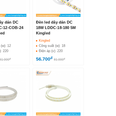
dây dán DC
Đèn led dây dán DC
C-12-COB-24
18W LDDC-18-180 5M
led
Kingled
Kingled
 (w):
12
Công suất (w):
18
):
220
Điện áp (v):
220
đ
56.700
đ
đ
81.000
81.000