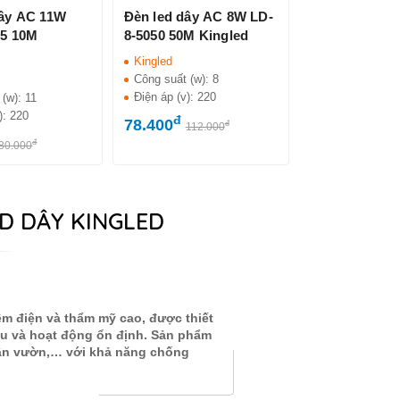
dây AC 11W
Đèn led dây AC 8W LD-
35 10M
8-5050 50M Kingled
Kingled
Công suất (w):
8
Điện áp (v):
220
 (w):
11
):
220
đ
78.400
đ
112.000
đ
80.000
D DÂY KINGLED
iệm điện và thẩm mỹ cao, được thiết
àu và hoạt động ổn định. Sản phẩm
, sân vườn,… với khả năng chống