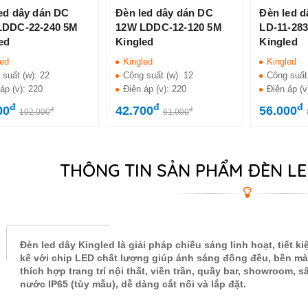
ed dây dán DC
Đèn led dây dán DC
Đèn led 
LDDC-22-240 5M
12W LDDC-12-120 5M
LD-11-28
ed
Kingled
Kingled
led
Kingled
Kingled
 suất (w):
22
Công suất (w):
12
Công suất
áp (v):
220
Điện áp (v):
220
Điện áp (v
đ
đ
đ
00
42.700
56.000
đ
đ
102.000
61.000
THÔNG TIN SẢN PHẨM ĐÈN LE
Đèn led dây Kingled là giải pháp chiếu sáng linh hoạt, tiết k
kế với chip LED chất lượng giúp ánh sáng đồng đều, bền m
thích hợp trang trí nội thất, viền trần, quầy bar, showroom
nước IP65 (tùy mẫu), dễ dàng cắt nối và lắp đặt.