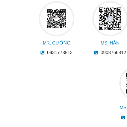
MR. CƯỜNG
MS. HÂN
0931778813
0908766812
MS.