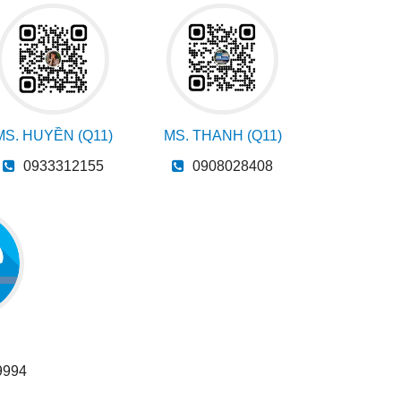
MS. HUYỀN (Q11)
MS. THANH (Q11)
0933312155
0908028408
9994