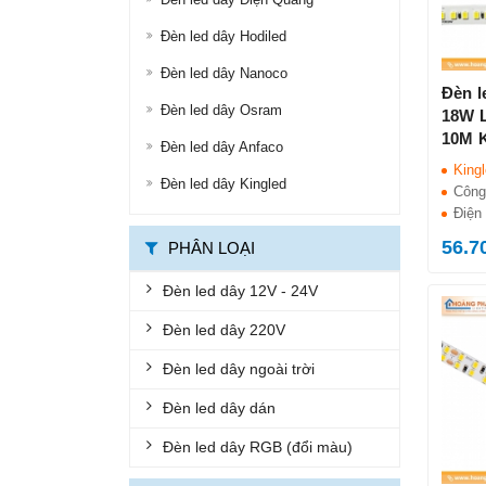
ĐÈN ĐƯỜNG LED
Đèn led dây Hodiled
ĐÈN LED ỐP TRẦN
Đèn led dây Nanoco
Đèn l
Đèn led dây Osram
ĐÈN LED PANEL
18W 
10M K
Đèn led dây Anfaco
ĐÈN THÔNG MINH
King
Đèn led dây Kingled
ĐÈN CHỐNG CHÁY NỔ
Công
Điện 
ĐÈN EXIT
56.7
PHÂN LOẠI
ĐÈN KHẨN CẤP
Đèn led dây 12V - 24V
BỘ ĐÈN LED TUÝP
Đèn led dây 220V
BỘ MÁNG ĐÈN LED
Đèn led dây ngoài trời
ĐÈN CHỐNG THẤM
Đèn led dây dán
ĐÈN ÂM NƯỚC, ÂM ĐẤT
Đèn led dây RGB (đổi màu)
ĐÈN GẮN TƯỜNG