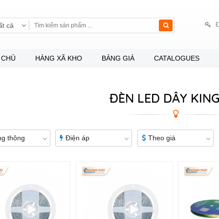
Đ
ất cả
 CHỦ
HÀNG XÃ KHO
BẢNG GIÁ
CATALOGUES
ĐÈN LED DÂY KIN
g thông
Điện áp
Theo giá