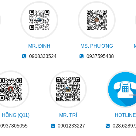
MR. ĐỊNH
MS. PHƯỢNG
0908333524
0937595438
 HỒNG (Q11)
MR. TRÍ
HOTLINE
0937805055
0901233227
028.6289.