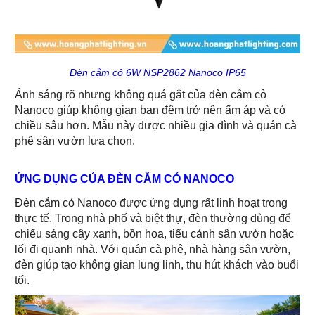
Đèn cắm cỏ 6W NSP2862 Nanoco IP65
Ánh sáng rõ nhưng không quá gắt của đèn cắm cỏ
Nanoco giúp không gian ban đêm trở nên ấm áp và có
chiều sâu hơn. Mẫu này được nhiều gia đình và quán cà
phê sân vườn lựa chọn.
ỨNG DỤNG CỦA ĐÈN CẮM CỎ NANOCO
Đèn cắm cỏ Nanoco được ứng dụng rất linh hoạt trong
thực tế. Trong nhà phố và biệt thự, đèn thường dùng để
chiếu sáng cây xanh, bồn hoa, tiểu cảnh sân vườn hoặc
lối đi quanh nhà. Với quán cà phê, nhà hàng sân vườn,
đèn giúp tạo không gian lung linh, thu hút khách vào buổi
tối.