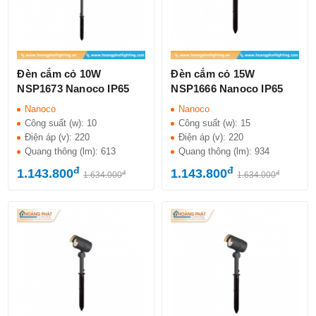
Đèn cắm cỏ 10W
Đèn cắm cỏ 15W
NSP1673 Nanoco IP65
NSP1666 Nanoco IP65
Nanoco
Nanoco
Công suất (w):
10
Công suất (w):
15
Điện áp (v):
220
Điện áp (v):
220
Quang thông (lm):
613
Quang thông (lm):
934
đ
đ
1.143.800
1.143.800
đ
đ
1.634.000
1.634.000