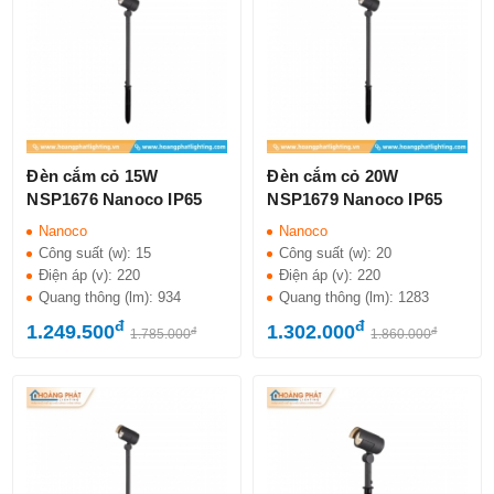
Đèn cắm cỏ 15W
Đèn cắm cỏ 20W
NSP1676 Nanoco IP65
NSP1679 Nanoco IP65
Nanoco
Nanoco
Công suất (w):
15
Công suất (w):
20
Điện áp (v):
220
Điện áp (v):
220
Quang thông (lm):
934
Quang thông (lm):
1283
đ
đ
1.249.500
1.302.000
đ
đ
1.785.000
1.860.000