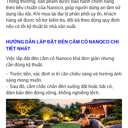
Thông thường, sản phẩm được bảo hành chính hãng
theo tiêu chuẩn của Nanoco, giúp người dùng an tâm sử
dụng lâu dài. Khi mua tại đại lý phân phối uy tín, khách
hàng sẽ được hỗ trợ kiểm tra, đổi trả theo đúng quy định
nếu có lỗi kỹ thuật từ nhà sản xuất.
HƯỚNG DẪN LẮP ĐẶT ĐÈN CẮM CỎ NANOCO CHI
TIẾT NHẤT
Việc lắp đặt đèn cắm cỏ Nanoco khá đơn giản nhưng
cần đúng kỹ thuật.
- Trước tiên, xác định vị trí cần chiếu sáng và hướng ánh
sáng mong muốn.
- Sau đó, cắm chắc chân đèn xuống đất hoặc bãi cỏ,
đảm bảo đèn đứng vững, không nghiêng lệch.