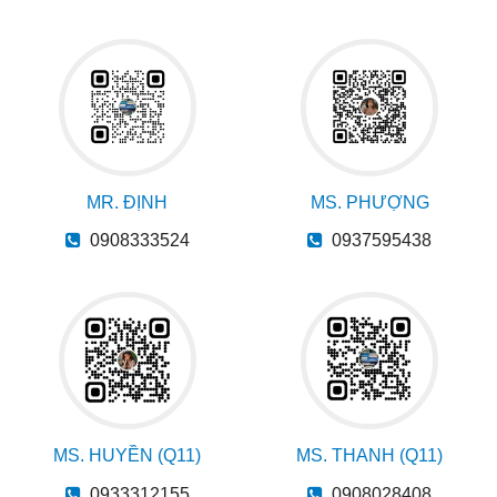
MR. ĐỊNH
MS. PHƯỢNG
0908333524
0937595438
MS. HUYỀN (Q11)
MS. THANH (Q11)
0933312155
0908028408