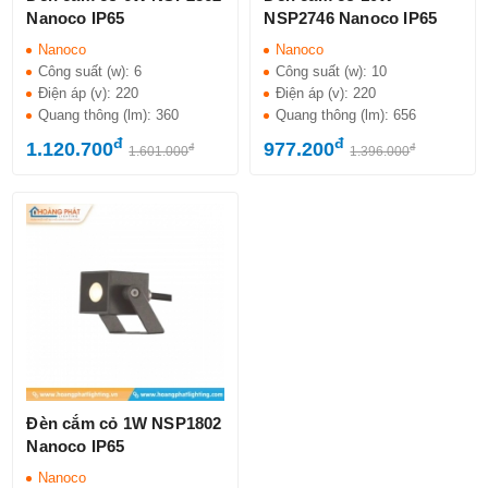
Nanoco IP65
NSP2746 Nanoco IP65
Nanoco
Nanoco
Công suất (w):
6
Công suất (w):
10
Điện áp (v):
220
Điện áp (v):
220
Quang thông (lm):
360
Quang thông (lm):
656
đ
đ
1.120.700
977.200
đ
đ
1.601.000
1.396.000
Đèn cắm cỏ 1W NSP1802
Nanoco IP65
Nanoco