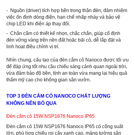
-
Nguồn (driver) tích hợp bên trong thân đèn, đảm nhiệm
việc ổn định dòng điện, hạn chế nhấp nháy và bảo vệ
chip LED khi điện áp thay đổi.
- Chân cắm có thiết kế nhọn, chắc chắn, giúp cố định
đèn vững vàng trên nền đất hoặc bãi cỏ, dễ lắp đặt và
linh hoạt điều chỉnh vị trí.
Nhìn chung, cấu tạo của đèn cắm cỏ Nanoco được tối ưu
để đáp ứng tốt nhu cầu chiếu sáng cảnh quan ngoài trời,
vừa đảm bảo độ bền, tính an toàn vừa mang lại hiệu quả
thẩm mỹ cao cho không gian sân vườn.
TOP 3 ĐÈN CẮM CỎ NANOCO CHẤT LƯỢNG
KHÔNG NÊN BỎ QUA
Đèn cắm cỏ 15W NSP1676 Nanoco IP65
Đèn cắm cỏ 15W NSP1676 Nanoco IP65 có công suất
lớn, phù hợp chiếu rọi cây xanh cao, mảng tường sân