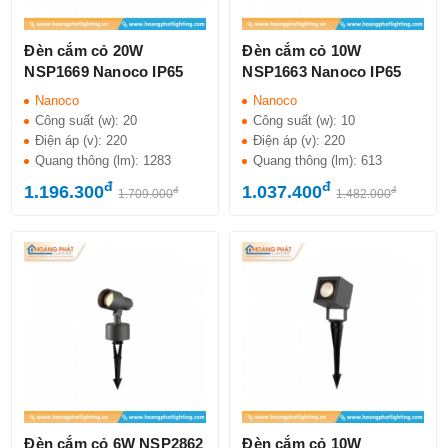
Đèn cắm cỏ 20W
Đèn cắm cỏ 10W
NSP1669 Nanoco IP65
NSP1663 Nanoco IP65
Nanoco
Nanoco
Công suất (w):
20
Công suất (w):
10
Điện áp (v):
220
Điện áp (v):
220
Quang thông (lm):
1283
Quang thông (lm):
613
đ
đ
1.196.300
1.037.400
đ
đ
1.709.000
1.482.000
Đèn cắm cỏ 6W NSP2862
Đèn cắm cỏ 10W