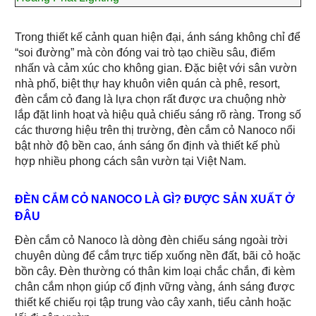
Trong thiết kế cảnh quan hiện đại, ánh sáng không chỉ để
“soi đường” mà còn đóng vai trò tạo chiều sâu, điểm
nhấn và cảm xúc cho không gian. Đặc biệt với sân vườn
nhà phố, biệt thự hay khuôn viên quán cà phê, resort,
đèn cắm cỏ đang là lựa chọn rất được ưa chuộng nhờ
lắp đặt linh hoạt và hiệu quả chiếu sáng rõ ràng. Trong số
các thương hiệu trên thị trường, đèn cắm cỏ Nanoco nổi
bật nhờ độ bền cao, ánh sáng ổn định và thiết kế phù
hợp nhiều phong cách sân vườn tại Việt Nam.
ĐÈN CẮM CỎ NANOCO LÀ GÌ? ĐƯỢC SẢN XUẤT Ở
ĐÂU
Đèn cắm cỏ Nanoco là dòng đèn chiếu sáng ngoài trời
chuyên dùng để cắm trực tiếp xuống nền đất, bãi cỏ hoặc
bồn cây. Đèn thường có thân kim loại chắc chắn, đi kèm
chân cắm nhọn giúp cố định vững vàng, ánh sáng được
thiết kế chiếu rọi tập trung vào cây xanh, tiểu cảnh hoặc