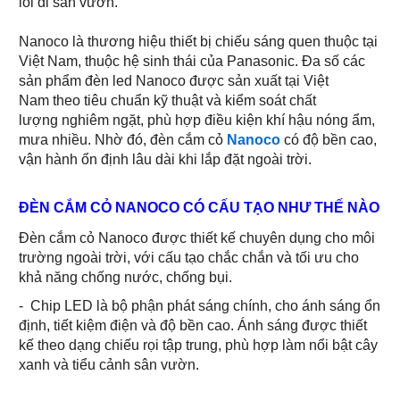
lối đi sân vườn.
Nanoco là thương hiệu thiết bị chiếu sáng quen thuộc tại
Việt Nam, thuộc hệ sinh thái của Panasonic. Đa số các
sản phẩm đèn led Nanoco được sản xuất tại Việt
Nam theo tiêu chuẩn kỹ thuật và kiểm soát chất
lượng nghiêm ngặt, phù hợp điều kiện khí hậu nóng ẩm,
mưa nhiều. Nhờ đó, đèn cắm cỏ
Nanoco
có độ bền cao,
vận hành ổn định lâu dài khi lắp đặt ngoài trời.
ĐÈN CẮM CỎ NANOCO CÓ CẤU TẠO NHƯ THẾ NÀO
Đèn cắm cỏ Nanoco được thiết kế chuyên dụng cho môi
trường ngoài trời, với cấu tạo chắc chắn và tối ưu cho
khả năng chống nước, chống bụi.
- Chip LED là bộ phận phát sáng chính, cho ánh sáng ổn
định, tiết kiệm điện và độ bền cao. Ánh sáng được thiết
kế theo dạng chiếu rọi tập trung, phù hợp làm nổi bật cây
xanh và tiểu cảnh sân vườn.