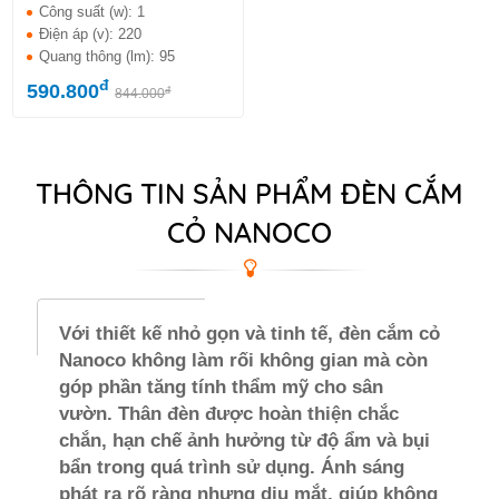
Công suất (w):
1
Điện áp (v):
220
Quang thông (lm):
95
đ
590.800
đ
844.000
THÔNG TIN SẢN PHẨM ĐÈN CẮM
CỎ NANOCO
Với thiết kế nhỏ gọn và tinh tế, đèn cắm cỏ
Nanoco không làm rối không gian mà còn
góp phần tăng tính thẩm mỹ cho sân
vườn. Thân đèn được hoàn thiện chắc
chắn, hạn chế ảnh hưởng từ độ ẩm và bụi
bẩn trong quá trình sử dụng. Ánh sáng
phát ra rõ ràng nhưng dịu mắt, giúp không