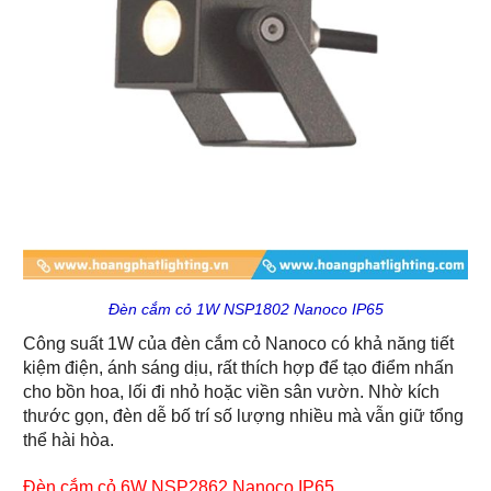
Đèn cắm cỏ 1W NSP1802 Nanoco IP65
Công suất 1W của đèn cắm cỏ Nanoco có khả năng tiết
kiệm điện, ánh sáng dịu, rất thích hợp để tạo điểm nhấn
cho bồn hoa, lối đi nhỏ hoặc viền sân vườn. Nhờ kích
thước gọn, đèn dễ bố trí số lượng nhiều mà vẫn giữ tổng
thể hài hòa.
Đèn cắm cỏ 6W NSP2862 Nanoco IP65