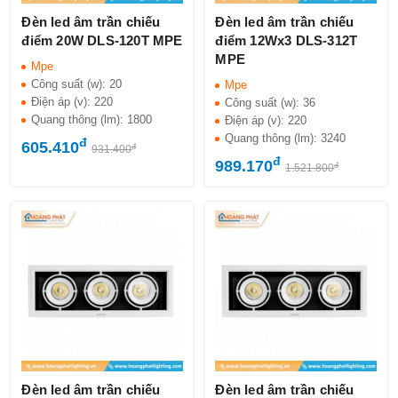
Đèn led âm trần chiếu
Đèn led âm trần chiếu
điểm 20W DLS-120T MPE
điểm 12Wx3 DLS-312T
MPE
Mpe
Công suất (w):
20
Mpe
Điện áp (v):
220
Công suất (w):
36
Quang thông (lm):
1800
Điện áp (v):
220
Quang thông (lm):
3240
đ
605.410
đ
931.400
đ
989.170
đ
1.521.800
Đèn led âm trần chiếu
Đèn led âm trần chiếu