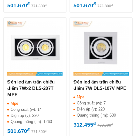
đ
đ
501.670
501.670
đ
đ
771.800
771.800
Đèn led âm trần chiếu
Đèn led âm trần chiếu
điểm 7Wx2 DLS-207T
điểm 7W DLS-107V MPE
MPE
Mpe
Công suất (w):
7
Mpe
Điện áp (v):
220
Công suất (w):
14
Quang thông (lm):
630
Điện áp (v):
220
Quang thông (lm):
1260
đ
312.455
đ
480.700
đ
501.670
đ
771.800