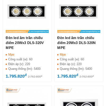
Đèn led âm trần chiếu
Đèn led âm trần chiếu
điểm 20Wx3 DLS-320V
điểm 20Wx3 DLS-320N
MPE
MPE
Mpe
Mpe
Công suất (w):
60
Công suất (w):
60
Điện áp (v):
220
Điện áp (v):
220
Quang thông (lm):
5400
Quang thông (lm):
5400
đ
đ
1.795.820
1.795.820
đ
đ
2.762.800
2.762.800