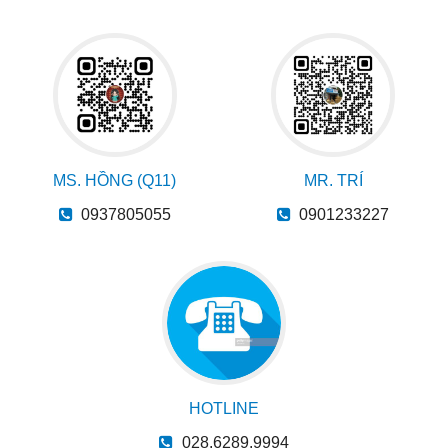
MS. HỒNG (Q11)
MR. TRÍ
0937805055
0901233227
HOTLINE
028.6289.9994