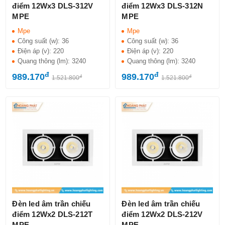
điểm 12Wx3 DLS-312V
điểm 12Wx3 DLS-312N
MPE
MPE
Mpe
Mpe
Công suất (w):
36
Công suất (w):
36
Điện áp (v):
220
Điện áp (v):
220
Quang thông (lm):
3240
Quang thông (lm):
3240
đ
đ
989.170
989.170
đ
đ
1.521.800
1.521.800
Đèn led âm trần chiếu
Đèn led âm trần chiếu
điểm 12Wx2 DLS-212T
điểm 12Wx2 DLS-212V
MPE
MPE