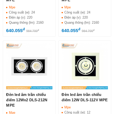
Mpe
Mpe
Công suất (w):
24
Công suất (w):
24
Điện áp (v):
220
Điện áp (v):
220
Quang thông (lm):
2160
Quang thông (lm):
2160
đ
đ
640.055
640.055
đ
đ
984.700
984.700
Đèn led âm trần chiếu
Đèn led âm trần chiếu
điểm 12Wx2 DLS-212N
điểm 12W DLS-112V MPE
MPE
Mpe
Công suất (w):
12
Mpe