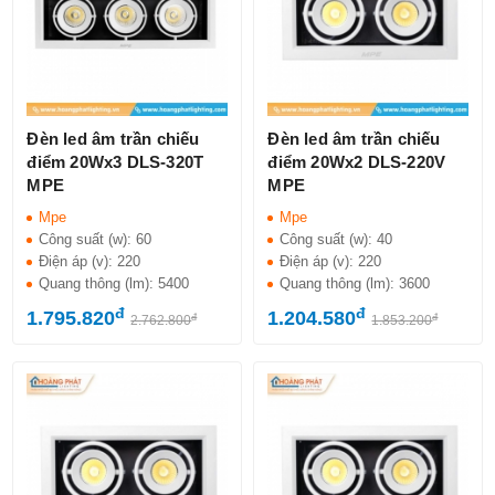
Đèn led âm trần chiếu
Đèn led âm trần chiếu
điểm 20Wx3 DLS-320T
điểm 20Wx2 DLS-220V
MPE
MPE
Mpe
Mpe
Công suất (w):
60
Công suất (w):
40
Điện áp (v):
220
Điện áp (v):
220
Quang thông (lm):
5400
Quang thông (lm):
3600
đ
đ
1.795.820
1.204.580
đ
đ
2.762.800
1.853.200