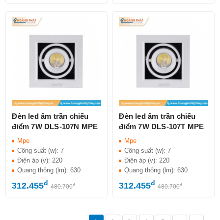
Đèn led âm trần chiếu
Đèn led âm trần chiếu
điểm 7W DLS-107N MPE
điểm 7W DLS-107T MPE
Mpe
Mpe
Công suất (w):
7
Công suất (w):
7
Điện áp (v):
220
Điện áp (v):
220
Quang thông (lm):
630
Quang thông (lm):
630
đ
đ
312.455
312.455
đ
đ
480.700
480.700