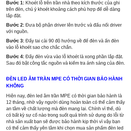
Bước 1:
Khoét lỗ trên trần nhà theo kích thước của ghi
trên đèn, chú ý khoét khoảng cách phù hợp để dễ dàng
lắp đặt.
Bước 2:
Đưa bộ phận driver lên trước và đấu nối driver
với nguồn.
Bước 3:
Đẩy tai cài 90 độ hướng về đế đèn và ấn đèn
vào lỗ khoét sao cho chắc chắn.
Bước 4:
Đẩy đèn vừa vào lỗ khoét là xong phần lắp đặt.
Sau đó bật công tắc nguồn và kiểm tra ánh sáng của đèn.
ĐÈN LED ÂM TRẦN MPE CÓ THỜI GIAN BẢO HÀNH
KHÔNG
Hiện nay, đèn led âm trần MPE có thời gian bảo hành là
12 tháng, nhờ vậy người dùng hoàn toàn có thể cảm thấy
an tâm về chất lượng mà đèn mang lại. Chính vì thế, dù
có bất kỳ sự cố nào trong suốt quá trình sử dụng do lỗi từ
nhà sản xuất bạn sẽ được bảo hành kịp thời vì vậy bạn
có thể cảm thấy yên tâm khi chọn mua sản phẩm đèn led