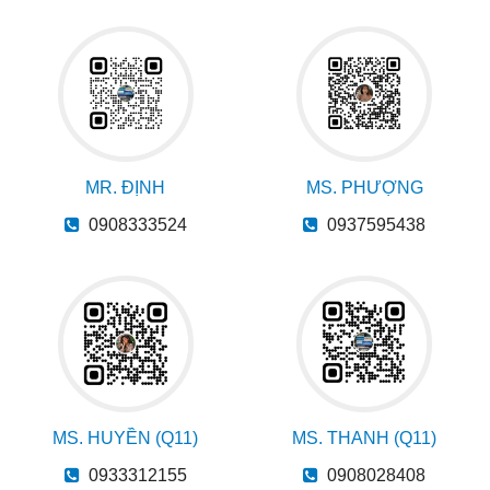
MR. ĐỊNH
MS. PHƯỢNG
0908333524
0937595438
MS. HUYỀN (Q11)
MS. THANH (Q11)
0933312155
0908028408