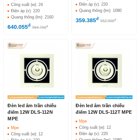
Điện áp (v):
220
Công suất (w):
24
Quang thông (lm):
1080
Điện áp (v):
220
Quang thông (lm):
2160
đ
359.385
đ
552.900
đ
640.055
đ
984.700
Đèn led âm trần chiếu
Đèn led âm trần chiếu
điểm 12W DLS-112N
điểm 12W DLS-112T MPE
MPE
Mpe
Công suất (w):
12
Mpe
Điện áp (v):
220
Công suất (w):
12
Quang thông (lm):
1080