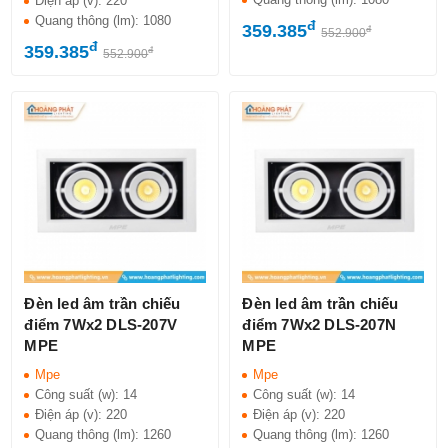
Điện áp (v):
220
Quang thông (lm):
1080
đ
359.385
đ
552.900
đ
359.385
đ
552.900
Đèn led âm trần chiếu
Đèn led âm trần chiếu
điểm 7Wx2 DLS-207V
điểm 7Wx2 DLS-207N
MPE
MPE
Mpe
Mpe
Công suất (w):
14
Công suất (w):
14
Điện áp (v):
220
Điện áp (v):
220
Quang thông (lm):
1260
Quang thông (lm):
1260