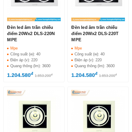
Đèn led âm trần chiếu
Đèn led âm trần chiếu
điểm 20Wx2 DLS-220N
điểm 20Wx2 DLS-220T
MPE
MPE
Mpe
Mpe
Công suất (w):
40
Công suất (w):
40
Điện áp (v):
220
Điện áp (v):
220
Quang thông (lm):
3600
Quang thông (lm):
3600
đ
đ
1.204.580
1.204.580
đ
đ
1.853.200
1.853.200