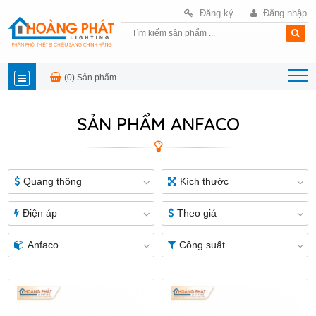
Đăng ký
Đăng nhập
(0)
Sản phẩm
DANH
SẢN PHẨM ANFACO
MỤC
SẢN
Quang thông
Kích thước
PHẨM
Điện áp
Theo giá
Anfaco
Công suất