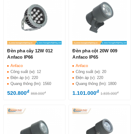
Đèn pha cây 12W 012
Đèn pha cột 20W 009
Anfaco IP66
Anfaco IP65
Anfaco
Anfaco
Công suất (w):
12
Công suất (w):
20
Điện áp (v):
220
Điện áp (v):
220
Quang thông (lm):
1560
Quang thông (lm):
1800
đ
đ
520.800
1.101.000
đ
đ
868.000
1.835.000