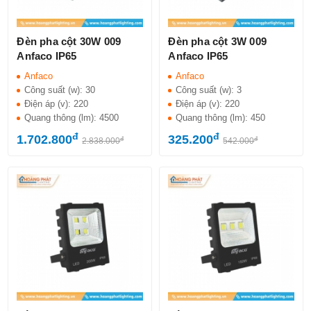
Đèn pha cột 30W 009
Đèn pha cột 3W 009
Anfaco IP65
Anfaco IP65
Anfaco
Anfaco
Công suất (w):
30
Công suất (w):
3
Điện áp (v):
220
Điện áp (v):
220
Quang thông (lm):
4500
Quang thông (lm):
450
đ
đ
1.702.800
325.200
đ
đ
2.838.000
542.000