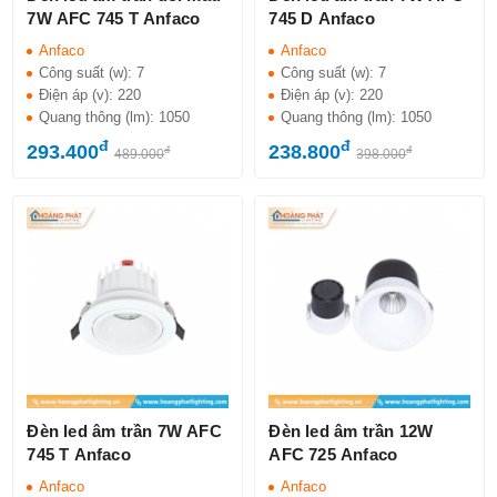
7W AFC 745 T Anfaco
745 D Anfaco
Anfaco
Anfaco
Công suất (w):
7
Công suất (w):
7
Điện áp (v):
220
Điện áp (v):
220
Quang thông (lm):
1050
Quang thông (lm):
1050
đ
đ
293.400
238.800
đ
đ
489.000
398.000
Đèn led âm trần 7W AFC
Đèn led âm trần 12W
745 T Anfaco
AFC 725 Anfaco
Anfaco
Anfaco