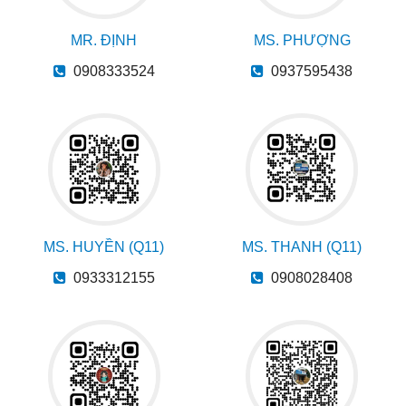
MR. ĐỊNH
MS. PHƯỢNG
0908333524
0937595438
MS. HUYỀN (Q11)
MS. THANH (Q11)
0933312155
0908028408