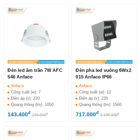
Đèn led âm trần 7W AFC
Đèn pha led vuông 6Wx2
546 Anfaco
015 Anfaco IP66
Anfaco
Anfaco
Công suất (w):
7
Công suất (w):
12
Điện áp (v):
220
Điện áp (v):
220
Quang thông (lm):
1050
Quang thông (lm):
1560
đ
đ
143.400
717.000
đ
đ
239.000
1.195.000