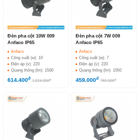
Đèn pha cột 10W 009
Đèn pha cột 7W 009
Anfaco IP65
Anfaco IP65
Anfaco
Anfaco
Công suất (w):
10
Công suất (w):
7
Điện áp (v):
220
Điện áp (v):
220
Quang thông (lm):
1500
Quang thông (lm):
1050
đ
đ
614.400
459.000
đ
đ
1.024.000
765.000