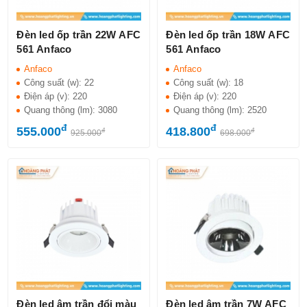
Đèn led ốp trần 22W AFC
Đèn led ốp trần 18W AFC
561 Anfaco
561 Anfaco
Anfaco
Anfaco
Công suất (w):
22
Công suất (w):
18
Điện áp (v):
220
Điện áp (v):
220
Quang thông (lm):
3080
Quang thông (lm):
2520
đ
đ
555.000
418.800
đ
đ
925.000
698.000
Đèn led âm trần đổi màu
Đèn led âm trần 7W AFC