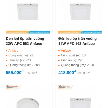
Đèn led ốp trần vuông
Đèn led ốp trần vuông
22W AFC 562 Anfaco
18W AFC 562 Anfaco
Anfaco
Anfaco
Công suất (w):
22
Công suất (w):
18
Điện áp (v):
220
Điện áp (v):
220
Quang thông (lm):
3080
Quang thông (lm):
2520
đ
đ
555.000
418.800
đ
đ
925.000
698.000