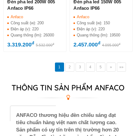
Đèn pha led 200W 005
Đèn pha led 150W 005
Anfaco IP66
Anfaco IP66
Anfaco
Anfaco
Công suất (w):
200
Công suất (w):
150
Điện áp (v):
220
Điện áp (v):
220
Quang thông (lm):
26000
Quang thông (lm):
19500
đ
đ
3.319.200
2.457.000
đ
đ
5.532.000
4.095.000
1
2
3
4
5
»
»»
THÔNG TIN SẢN PHẨM ANFACO
ANFACO thương hiệu đèn chiếu sáng đạt
tiêu chuẩn hàng việt nam chất lượng cao.
Sản phẩm có uy tín trên thị trường hơn 20