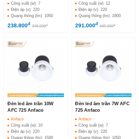
Công suất (w):
7
Công suất (w):
12
Điện áp (v):
220
Điện áp (v):
220
Quang thông (lm):
1050
Quang thông (lm):
1800
đ
đ
238.800
291.000
đ
đ
398.000
485.000
Đèn led âm trần 10W
Đèn led âm trần 7W AFC
AFC 725 Anfaco
725 Anfaco
Anfaco
Anfaco
Công suất (w):
10
Công suất (w):
7
Điện áp (v):
220
Điện áp (v):
220
Quang thông (lm):
1500
Quang thông (lm):
1050