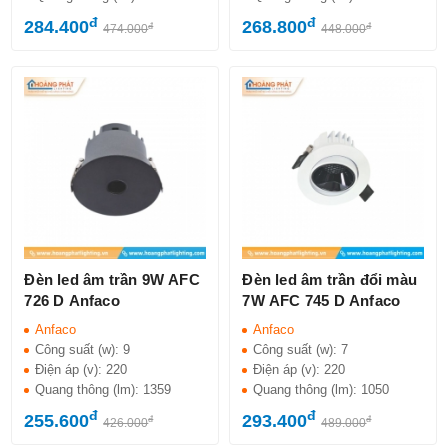
đ
đ
284.400
268.800
đ
đ
474.000
448.000
Đèn led âm trần 9W AFC
Đèn led âm trần đổi màu
726 D Anfaco
7W AFC 745 D Anfaco
Anfaco
Anfaco
Công suất (w):
9
Công suất (w):
7
Điện áp (v):
220
Điện áp (v):
220
Quang thông (lm):
1359
Quang thông (lm):
1050
đ
đ
255.600
293.400
đ
đ
426.000
489.000