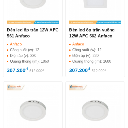
Đèn led ốp trần 12W AFC
Đèn led ốp trần vuông
561 Anfaco
12W AFC 562 Anfaco
Anfaco
Anfaco
Công suất (w):
12
Công suất (w):
12
Điện áp (v):
220
Điện áp (v):
220
Quang thông (lm):
1860
Quang thông (lm):
1680
đ
đ
307.200
307.200
đ
đ
512.000
512.000