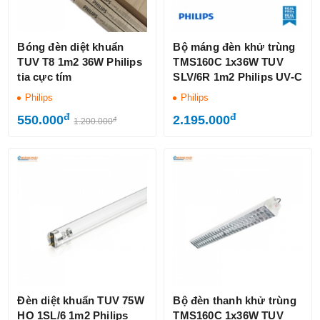
Bóng đèn diệt khuẩn
Bộ máng đèn khử trùng
TUV T8 1m2 36W Philips
TMS160C 1x36W TUV
tia cực tím
SLV/6R 1m2 Philips UV-C
Philips
Philips
đ
đ
550.000
2.195.000
đ
1.200.000
Đèn diệt khuẩn TUV 75W
Bộ đèn thanh khử trùng
HO 1SL/6 1m2 Philips
TMS160C 1x36W TUV