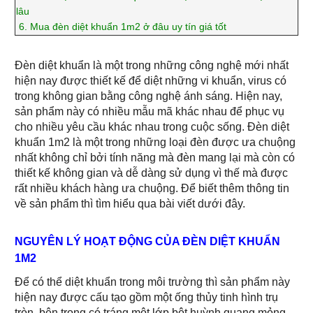
lâu
6.
Mua đèn diệt khuẩn 1m2 ở đâu uy tín giá tốt
Đèn diệt khuẩn là một trong những công nghệ mới nhất
hiện nay được thiết kế để diệt những vi khuẩn, virus có
trong không gian bằng công nghệ ánh sáng. Hiện nay,
sản phẩm này có nhiều mẫu mã khác nhau để phục vụ
cho nhiều yêu cầu khác nhau trong cuộc sống. Đèn diệt
khuẩn 1m2 là một trong những loại đèn được ưa chuộng
nhất không chỉ bởi tính năng mà đèn mang lại mà còn có
thiết kế không gian và dễ dàng sử dụng vì thế mà được
rất nhiều khách hàng ưa chuộng. Để biết thêm thông tin
về sản phẩm thì tìm hiểu qua bài viết dưới đây.
NGUYÊN LÝ HOẠT ĐỘNG CỦA ĐÈN DIỆT KHUẨN
1M2
Để có thể diệt khuẩn trong môi trường thì sản phẩm này
hiện nay được cấu tạo gồm một ống thủy tinh hình trụ
tròn, bên trong có tráng một lớp bột huỳnh quang mỏng