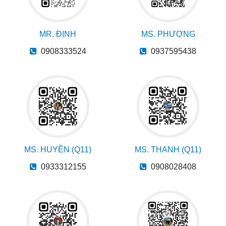
MR. ĐỊNH
MS. PHƯỢNG
0908333524
0937595438
MS. HUYỀN (Q11)
MS. THANH (Q11)
0933312155
0908028408