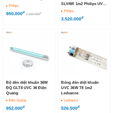
SLV/6R 1m2 Philips UV-C
Philips
có cảm biến
Philips
đ
950.000
đ
1.250.000
đ
3.520.000
Bộ đèn diệt khuẩn 36W
Bóng đèn diệt khuẩn
ĐQ GLT8 UVC 36 Điện
UVC 36W T8 1m2
Quang
Ledvance
Điện Quang
Ledvance
đ
đ
952.000
526.500