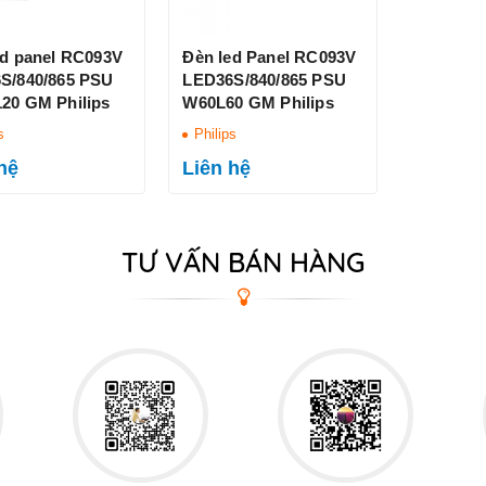
ed panel RC093V
Đèn led Panel RC093V
S/840/865 PSU
LED36S/840/865 PSU
20 GM Philips
W60L60 GM Philips
s
Philips
hệ
Liên hệ
TƯ VẤN BÁN HÀNG