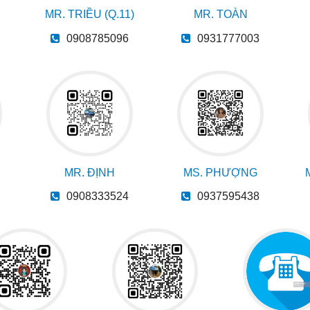
MR. TRIỀU (Q.11)
MR. TOÀN
0908785096
0931777003
MR. ĐỊNH
MS. PHƯỢNG
0908333524
0937595438