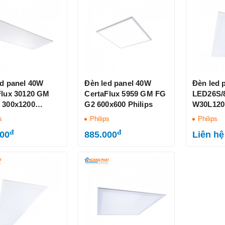
ed panel 40W
Đèn led panel 40W
Đèn led 
Flux 30120 GM
CertaFlux 5959 GM FG
LED26S/
 300x1200
G2 600x600 Philips
W30L120
s
s
Philips
Philips
đ
đ
000
885.000
Liên hệ