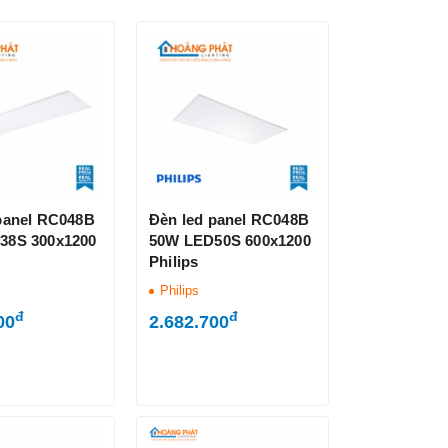
panel RC048B
Đèn led panel RC048B
38S 300x1200
50W LED50S 600x1200
Philips
Philips
đ
đ
00
2.682.700