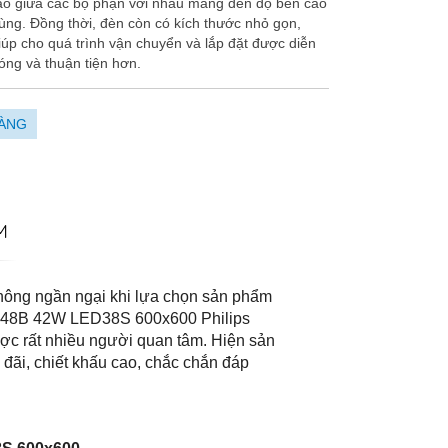
o giữa các bộ phận với nhau mang đến độ bền cao
ùng. Đồng thời, đèn còn có kích thước nhỏ gọn,
úp cho quá trình vận chuyển và lắp đặt được diễn
óng và thuận tiện hơn.
ÀNG
M
không ngần ngại khi lựa chọn sản phẩm
RC048B 42W LED38S 600x600 Philips
ược rất nhiều người quan tâm. Hiện sản
đãi, chiết khấu cao, chắc chắn đáp