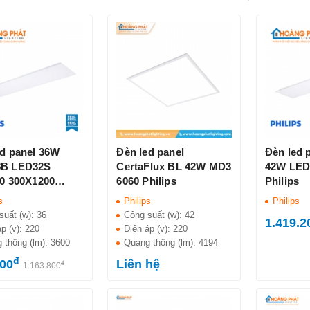
ed panel 36W
Đèn led panel
Đèn led 
8B LED32S
CertaFlux BL 42W MD3
42W LED
40 300X1200
6060 Philips
Philips
s
s
Philips
Philips
suất (w):
36
Công suất (w):
42
1.419.2
áp (v):
220
Điện áp (v):
220
 thông (lm):
3600
Quang thông (lm):
4194
đ
600
Liên hệ
đ
1.163.800