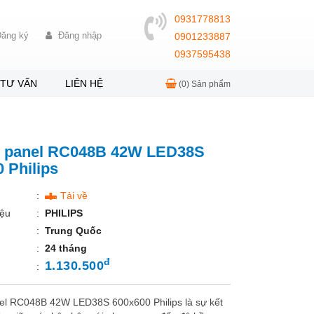
0931778813
ăng ký
Đăng nhập
0901233887
0937595438
TƯ VẤN
LIÊN HỆ
(0)
Sản phẩm
d panel RC048B 42W LED38S
 Philips
:
Tải về
ệu
:
PHILIPS
:
Trung Quốc
:
24 tháng
đ
1.130.500
:
el RC048B 42W LED38S 600x600 Philips là sự kết