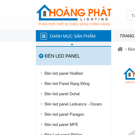
T
TRANG
DANH MỤC SẢN PHẨM
ĐÈN NĂNG LƯỢNG MẶT TRỜI
Đèn
ĐÈN LED PANEL
ĐÈN LED TRÒN
ĐÈN TUÝP LED
Đèn led panel Hodiled
ĐÈN LED ÂM TRẦN
Đèn led Panel Rạng Đông
ĐÈN RỌI RAY
Đèn led panel Duhal
ĐÈN LED DÂY
Đèn led panel Ledvance - Osram
ĐÈN BÁN NGUYỆT
Đèn led panel Paragon
ĐÈN PHA
Đèn led panel MPE
ĐÈN LED NHÀ XƯỞNG
Đèn Led panel Philips