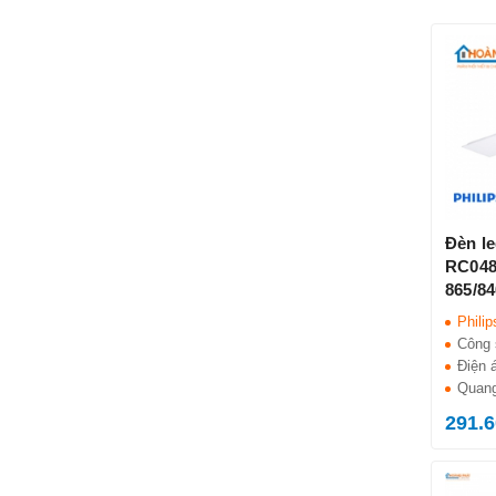
Đèn l
RC04
865/8
Philip
Philip
Công 
Điện 
Quang
291.