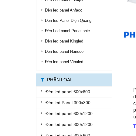
ĐÈN ĐƯỜNG LED
Đèn led panel Anfaco
ĐÈN LED ỐP TRẦN
Đèn led Panel Điện Quang
Đèn Led panel Panasonic
ĐÈN LED PANEL
Đèn led panel Kingled
ĐÈN THÔNG MINH
Đèn led panel Nanoco
ĐÈN CHỐNG CHÁY NỔ
Đèn led panel Vinaled
ĐÈN EXIT
ĐÈN KHẨN CẤP
PHÂN LOẠI
BỘ ĐÈN LED TUÝP
P
Đèn led panel 600x600
đ
BỘ MÁNG ĐÈN LED
Đèn led Panel 300x300
c
ĐÈN CHỐNG THẤM
p
Đèn led panel 600x1200
ứ
ĐÈN ÂM NƯỚC, ÂM ĐẤT
Đèn led panel 300x1200
ĐÈN GẮN TƯỜNG
Đèn led panel 300x600