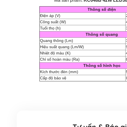
Mã sản phẩm:
RC048B 42W LED38
Thông số điện
Điện áp (V)
Công suất (W)
Tuổi thọ (h)
Thông số quang
Quang thông (Lm)
Hiệu suất quang (Lm/W)
Nhiệt độ màu (K)
Chỉ số hoàn màu (Ra)
Thông số hình học
Kích thước đèn (mm)
Cấp độ bảo vệ
Tư vấn & Báo g