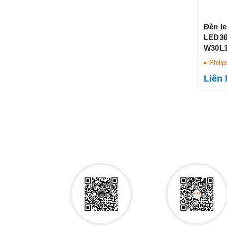
Đèn l
LED36
W30L1
Philip
Liên 