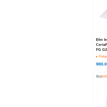
Đèn l
Certa
FG G2
Philip
Philip
980.