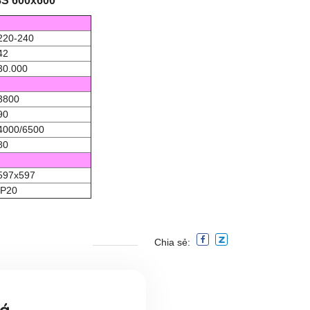
S 600x600
220-240
42
30.000
3800
90
4000/6500
80
597x597
IP20
Chia sẻ:
iá