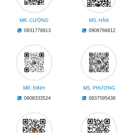
MR. CƯỜNG
MS. HÂN
0931778813
0908766812
MR. ĐỊNH
MS. PHƯỢNG
0908333524
0937595438