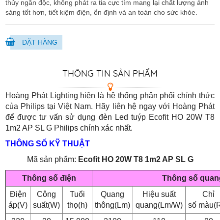
thủy ngân độc, không phát ra tia cực tím mang lại chất lượng ánh
sáng tốt hơn, tiết kiệm điện, ổn định và an toàn cho sức khỏe.
ĐẶT HÀNG
THÔNG TIN SẢN PHẨM
Hoàng Phát Lighting hiện là hệ thống phân phối chính thức
của Philips tại Việt Nam. Hãy liên hệ ngay với Hoàng Phát
để được tư vấn sử dụng đèn Led tuýp Ecofit HO 20W T8
1m2 AP SL G Philips chính xác nhất.
THÔNG SỐ KỸ THUẬT
Mã sản phẩm:
Ecofit HO 20W T8 1m2 AP SL G​
Thông số điện
Thông số quan
Điện
Công
Tuổi
Quang
Hiệu suất
Chỉ
áp(V)
suất(W)
thọ(h)
thông(Lm)
quang(Lm/W)
số màu(