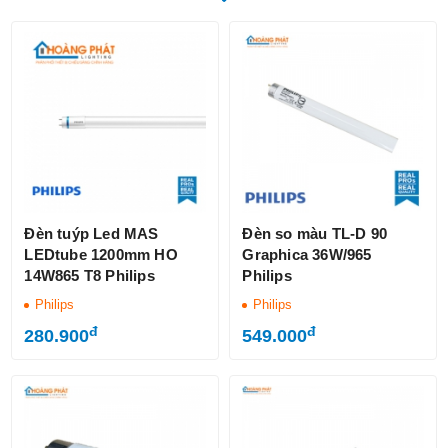
Đèn tuýp Led MAS
Đèn so màu TL-D 90
LEDtube 1200mm HO
Graphica 36W/965
14W865 T8 Philips
Philips
Philips
Philips
đ
đ
280.900
549.000