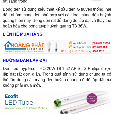
rất sang trọng.
Bóng đèn sử dụng kiểu thiết kế đầu đèn G truyền thống, hai
đầu nhôm mỏng dẹt, phù hợp với các loại máng đèn huỳnh
quang hiện nay. Bóng đèn rất dễ dàng để lắp đặt và thay thế
hoàn hỏa cho bóng tuýp huỳnh quang T8 36W.
LIÊN HỆ MUA HÀNG
HƯỚNG DẪN LẮP ĐẶT
Đèn Led tuýp Ecofit HO 20W T8 1m2 AP SL G Philips được
lắp đặt rất đơn giản. Trong quá trình sử dụng chúng ta có
thể tận dụng các máng đèn huỳnh quang cũ để lắp đặt mà
không phải mua mới.