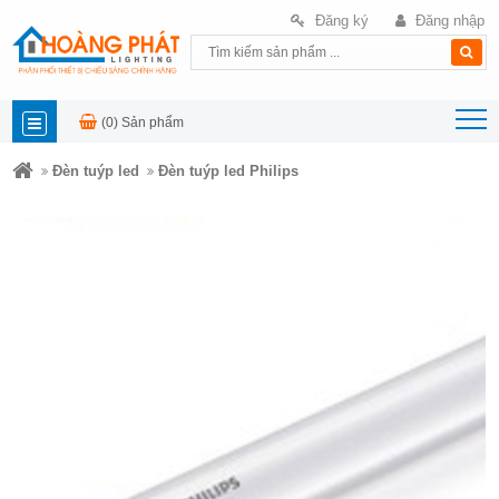
Đăng ký
Đăng nhập
(0)
Sản phẩm
DANH
Đèn tuýp led
Đèn tuýp led Philips
MỤC
SẢN
PHẨM