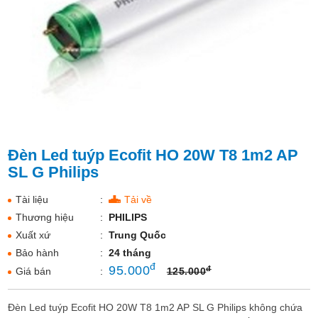
Đèn Led tuýp Ecofit HO 20W T8 1m2 AP
SL G Philips
Tài liệu
:
Tải về
Thương hiệu
:
PHILIPS
Xuất xứ
:
Trung Quốc
Bảo hành
:
24 tháng
đ
95.000
đ
Giá bán
:
125.000
Đèn Led tuýp Ecofit HO 20W T8 1m2 AP SL G Philips không chứa