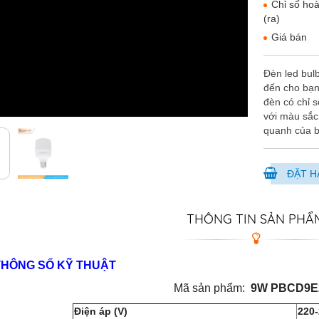
Chỉ số ho
(ra)
Giá bán
Đèn led bu
đến cho bạn 
đèn có chỉ 
với màu sắc
quanh của b
ĐẶT H
THÔNG TIN SẢN PHẨ
THÔNG SỐ KỸ THUẬT
Mã sản phẩm:
9W PBCD9E
Điện áp (V)
220-