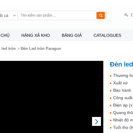
Đ
ất cả
 CHỦ
HÀNG XÃ KHO
BẢNG GIÁ
CATALOGUES
 led tròn
Đèn Led tròn Paragon
Đèn le
Thương hi
Xuất xứ
Bảo hành
Công suất
Điện áp (v
Quang thô
Nhiệt độ m
NEXT
Tuổi thọ (h