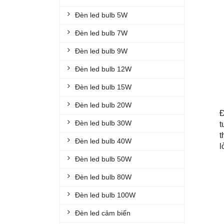
ĐÈN DIỆT KHUẨN
Đèn led bulb 5W
ĐÈN TRỤ CỔNG
Đèn led bulb 7W
ĐÈN NUÔI CẤY MÔ
Đèn led bulb 9W
ĐÈN LED TRỒNG RAU
Đèn led bulb 12W
ĐÈN BÀN HỌC
Đèn led bulb 15W
ĐÈN SÂN VƯỜN
Đèn led bulb 20W
Đ
ĐÈN DIỆT CÔN TRÙNG
Đèn led bulb 30W
t
QUẠT SẠC
t
Đèn led bulb 40W
l
ĐÈN CHÙM
Đèn led bulb 50W
ĐÈN THẢ
Đèn led bulb 80W
ĐÈN CẮM CỎ
Đèn led bulb 100W
ĐÈN ÂM TƯỜNG
Đèn led cảm biến