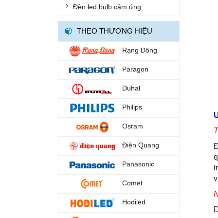
Đèn led bulb cảm ứng
THEO THƯƠNG HIỆU
Rạng Đông
Paragon
Duhal
Philips
Osram
T
Điện Quang
Đ
q
Panasonic
t
v
Comet
N
Hodiled
Đ