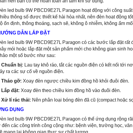
oàn nên bạn có thể hoàn toàn an tâm khi sử dụng.
èn led bulb 9W PBCD9E27L Paragon hoạt động với công suất
hiều thông số được thiết kế hài hòa nhất, nên đèn hoạt động tố
ộ ổn định, thông thoáng, sạch sẽ, không ô nhiễm, không ẩm m
HƯỚNG DẪN LẮP ĐẶT
èn led bulb 9W PBCD9E27L Paragon có các bước lắp đặt rất đ
hây mói hoặc lắp đặt một sản phẩm mới cho không gian sinh ho
hảo một số bước như sau:
-
Chuẩn bị:
Lau tay khô ráo, tắt các nguồn điện có kết nối tới 
ảy ra các sự cố về nguồn điện.
-
Tháo gỡ:
Xoay đèn ngược chiều kim đồng hồ khỏi đuôi đèn.
-
Lắp đặt:
Xoay đèn theo chiều kim đồng hồ vào đuôi đèn.
-
Xử lí rác thải:
Nên phân loại bóng đèn đã cũ (compact hoặc sợi 
ỨNG DỤNG
èn led bulb 9W PBCD9E27L Paragon có thể ứng dụng rộng rãi
 đến các công trình công cộng như: bệnh viện, trường học, văn
ẽ mang lại không gian thực sự chất lượng.