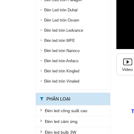
ĐÈN ĐƯỜNG LED
Đèn Led tròn Duhal
ĐÈN LED ỐP TRẦN
Đèn Led tròn Osram
Đèn led tròn Ledvance
ĐÈN LED PANEL
Đèn led tròn MPE
ĐÈN THÔNG MINH
Đèn led tròn Nanoco
ĐÈN CHỐNG CHÁY NỔ
Đèn led tròn Anfaco
ĐÈN EXIT
Video
Đèn led tròn Kingled
ĐÈN KHẨN CẤP
Đèn led tròn Vinaled
BỘ ĐÈN LED TUÝP
BỘ MÁNG ĐÈN LED
PHÂN LOẠI
ĐÈN CHỐNG THẤM
Đèn led công suất cao
ĐÈN ÂM NƯỚC, ÂM ĐẤT
Đèn led cảm ứng
ĐÈN GẮN TƯỜNG
Đèn led bulb 3W