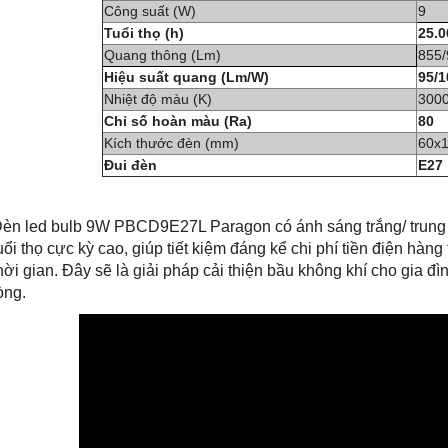
Công suất (W)
9
Tuổi thọ (h)
25.0
Quang thông (Lm)
855/
Hiệu suất quang (Lm/W)
95/1
Nhiệt độ màu (K)
3000
Chỉ số hoàn màu (Ra)
80
Kích thước đèn (mm)
60x
Đui đèn
E27
èn led bulb 9W PBCD9E27L Paragon có ánh sáng trắng/ trung tí
uổi thọ cực kỳ cao, giúp tiết kiệm đáng kể chi phí tiền điện hàng
hời gian. Đây sẽ là giải pháp cải thiện bầu không khí cho gia đ
òng.