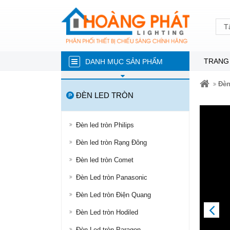
T
TRANG
DANH MỤC SẢN PHẨM
ĐÈN NĂNG LƯỢNG MẶT TRỜI
Đèn
ĐÈN LED TRÒN
ĐÈN LED TRÒN
ĐÈN TUÝP LED
Đèn led tròn Philips
ĐÈN LED ÂM TRẦN
Đèn led tròn Rạng Đông
ĐÈN RỌI RAY
Đèn led tròn Comet
ĐÈN LED DÂY
Đèn Led tròn Panasonic
ĐÈN BÁN NGUYỆT
Đèn Led tròn Điện Quang
ĐÈN PHA
PREVIOUS
Đèn Led tròn Hodiled
ĐÈN LED NHÀ XƯỞNG
Đèn Led tròn Paragon