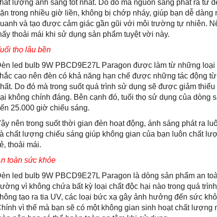
hất lượng ánh sáng tốt nhất. Do đó mà nguồn sáng phát ra từ đ
ặn trong nhiều giờ liền, không bị chớp nháy, giúp bạn dễ dàng 
uanh và tạo được cảm giác gần gũi với môi trường tự nhiên. N
hấy thoải mái khi sử dụng sản phẩm tuyệt vời này.
uổi thọ lâu bền
èn led bulb 9W PBCD9E27L Paragon được làm từ những loại 
hắc cao nên đèn có khả năng hạn chế được những tác động từ 
hất. Do đó mà trong suốt quá trình sử dụng sẽ được giảm thiể
ại không chính đáng. Bên cạnh đó, tuổi thọ sử dụng của dòng 
ến 25.000 giờ chiếu sáng.
ậy nên trong suốt thời gian đèn hoạt động, ánh sáng phát ra l
à chất lượng chiếu sáng giúp không gian của bạn luôn chất lượ
ẻ, thoải mái.
n toàn sức khỏe
èn led bulb 9W PBCD9E27L Paragon là dòng sản phẩm an toàn,
rường vì không chứa bất kỳ loại chất độc hại nào trong quá trì
hông tạo ra tia UV, các loại bức xạ gây ảnh hưởng đến sức khỏ
hính vì thế mà bạn sẽ có một không gian sinh hoạt chất lượng n