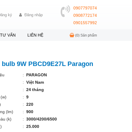
0907797074
ăng ký
Đăng nhập
0908772174
0901557992
TƯ VẤN
LIÊN HỆ
(0)
Sản phẩm
d bulb 9W PBCD9E27L Paragon
ệu
:
PARAGON
:
Việt Nam
:
24 tháng
 (w)
:
9
)
:
220
ng (lm)
:
900
àu (k)
:
3000/4200/6500
)
:
25.000