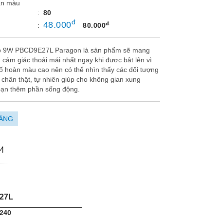
àn màu
:
80
đ
48.000
đ
:
80.000
lb 9W PBCD9E27L Paragon là sản phẩm sẽ mang
cảm giác thoải mái nhất ngay khi được bật lên vì
số hoàn màu cao nên có thể nhìn thấy các đối tượng
 chân thật, tự nhiên giúp cho không gian xung
ạn thêm phần sống động.
ÀNG
M
27L
240