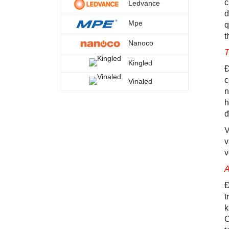
c
Ledvance
đ
Mpe
q
t
Nanoco
T
Kingled
Đ
c
Vinaled
n
h
đ
V
v
v
A
Đ
t
k
C