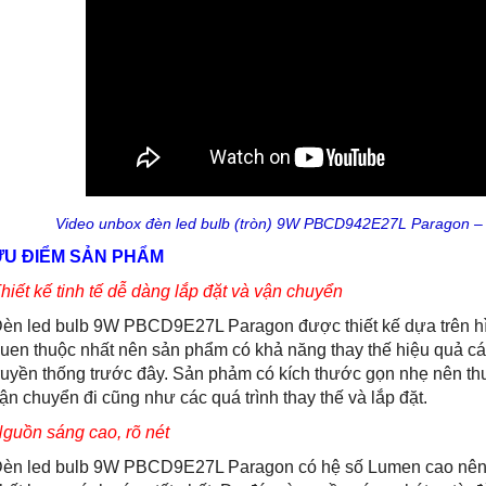
Video unbox đèn led bulb (tròn) 9W PBCD942E27L Paragon – 
ƯU ĐIỂM SẢN PHẨM
hiết kế tinh tế dễ dàng lắp đặt và vận chuyển
èn led bulb 9W PBCD9E27L Paragon được thiết kế dựa trên hì
uen thuộc nhất nên sản phẩm có khả năng thay thế hiệu quả c
ruyền thống trước đây. Sản phảm có kích thước gọn nhẹ nên thu
ận chuyển đi cũng như các quá trình thay thế và lắp đặt.
guồn sáng cao, rõ nét
èn led bulb 9W PBCD9E27L Paragon có hệ số Lumen cao nên 