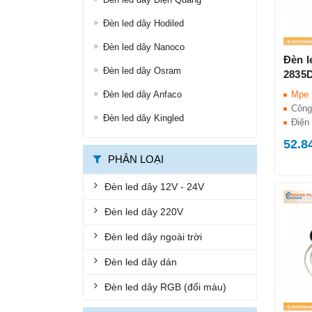
ĐÈN ĐƯỜNG LED
Đèn led dây Hodiled
ĐÈN LED ỐP TRẦN
Đèn led dây Nanoco
Đèn l
Đèn led dây Osram
ĐÈN LED PANEL
2835
Đèn led dây Anfaco
Mpe
ĐÈN THÔNG MINH
Công
Đèn led dây Kingled
ĐÈN CHỐNG CHÁY NỔ
Điện 
52.8
ĐÈN EXIT
PHÂN LOẠI
ĐÈN KHẨN CẤP
Đèn led dây 12V - 24V
BỘ ĐÈN LED TUÝP
Đèn led dây 220V
BỘ MÁNG ĐÈN LED
Đèn led dây ngoài trời
ĐÈN CHỐNG THẤM
Đèn led dây dán
ĐÈN ÂM NƯỚC, ÂM ĐẤT
Đèn led dây RGB (đổi màu)
ĐÈN GẮN TƯỜNG