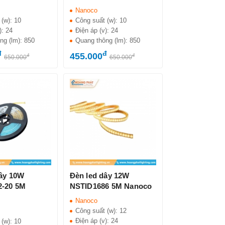
Nanoco
 (w):
10
Công suất (w):
10
):
24
Điện áp (v):
24
ng (lm):
850
Quang thông (lm):
850
đ
đ
455.000
đ
đ
650.000
650.000
dây 10W
Đèn led dây 12W
-20 5M
NSTID1686 5M Nanoco
Nanoco
Công suất (w):
12
Điện áp (v):
24
 (w):
10