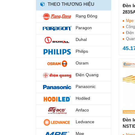
THEO THƯƠNG HIỆU
ĐÈN DIỆT KHUẨN
Đèn l
2835
ĐÈN TRỤ CỔNG
Rạng Đông
Mpe
ĐÈN NUÔI CẤY MÔ
Công
Paragon
Điện 
ĐÈN LED TRỒNG RAU
Quan
Duhal
45.1
ĐÈN BÀN HỌC
Philips
ĐÈN SÂN VƯỜN
Osram
ĐÈN DIỆT CÔN TRÙNG
Điện Quang
QUẠT SẠC
Panasonic
ĐÈN CHÙM
Hodiled
ĐÈN THẢ
Anfaco
ĐÈN CẮM CỎ
Đèn l
Ledvance
ĐÈN ÂM TƯỜNG
NSTI
Mpe
Nano