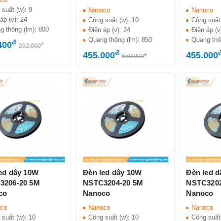
 suất (w):
9
Nanoco
Nanoco
áp (v):
24
Công suất (w):
10
Công suất
g thông (lm):
800
Điện áp (v):
24
Điện áp (v
Quang thông (lm):
850
Quang thô
đ
400
đ
252.000
đ
455.000
455.000
đ
650.000
ed dây 10W
Đèn led dây 10W
Đèn led 
3206-20 5M
NSTC3204-20 5M
NSTC3202
co
Nanoco
Nanoco
co
Nanoco
Nanoco
 suất (w):
10
Công suất (w):
10
Công suất