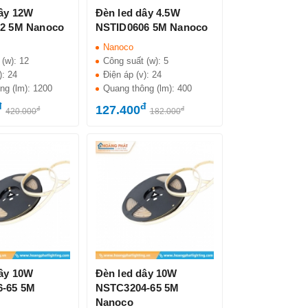
dây 12W
Đèn led dây 4.5W
2 5M Nanoco
NSTID0606 5M Nanoco
Nanoco
 (w):
12
Công suất (w):
5
):
24
Điện áp (v):
24
ng (lm):
1200
Quang thông (lm):
400
đ
đ
127.400
đ
đ
420.000
182.000
dây 10W
Đèn led dây 10W
-65 5M
NSTC3204-65 5M
Nanoco