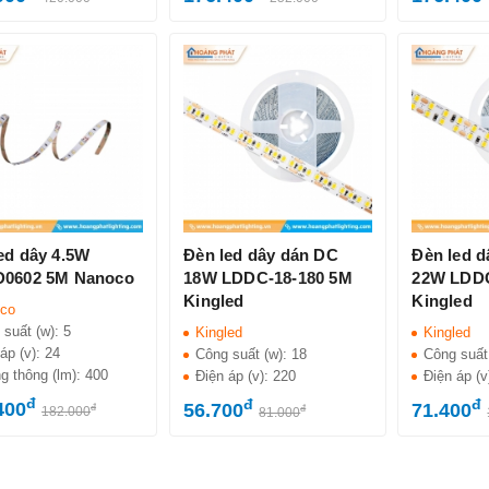
ed dây 4.5W
Đèn led dây dán DC
Đèn led 
D0602 5M Nanoco
18W LDDC-18-180 5M
22W LDDC
Kingled
Kingled
co
 suất (w):
5
Kingled
Kingled
áp (v):
24
Công suất (w):
18
Công suất
g thông (lm):
400
Điện áp (v):
220
Điện áp (v
đ
đ
đ
400
56.700
71.400
đ
đ
182.000
81.000