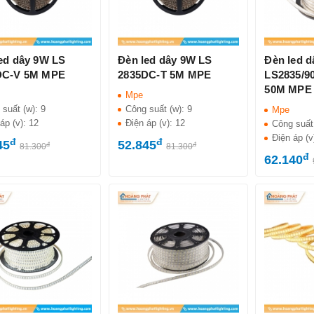
ed dây 9W LS
Đèn led dây 9W LS
Đèn led 
DC-V 5M MPE
2835DC-T 5M MPE
LS2835/9
50M MPE
Mpe
 suất (w):
9
Công suất (w):
9
Mpe
áp (v):
12
Điện áp (v):
12
Công suất
Điện áp (v
đ
đ
45
52.845
đ
đ
81.300
81.300
đ
62.140