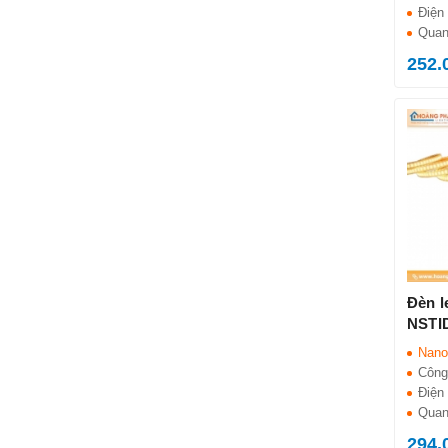
Điện 
Quan
252.
Đèn l
NSTI
Nano
Công
Điện 
Quan
294.