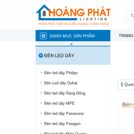
T
TRANG
DANH MỤC SẢN PHẨM
ĐÈN NĂNG LƯỢNG MẶT TRỜI
ĐÈN LED DÂY
ĐÈN LED TRÒN
ĐÈN TUÝP LED
Đèn led dây Philips
ĐÈN LED ÂM TRẦN
Đèn Led dây Duhal
Quan
ĐÈN RỌI RAY
Đèn led dây Rạng Đông
ĐÈN LED DÂY
Đèn led dây MPE
ĐÈN BÁN NGUYỆT
Đèn led dây Panasonic
ĐÈN PHA
Đèn led dây Paragon
ĐÈN LED NHÀ XƯỞNG
Đèn led dây Điện Quang