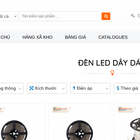
Đ
ất cả
 CHỦ
HÀNG XÃ KHO
BẢNG GIÁ
CATALOGUES
ĐÈN LED DÂY D
g thông
Kích thước
Điện áp
Theo giá