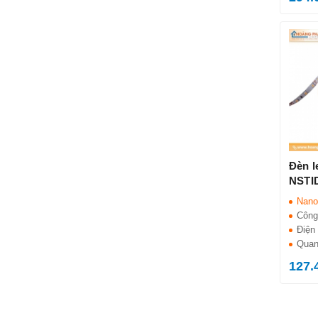
Đèn l
NSTI
Nano
Công
Điện 
Quan
127.