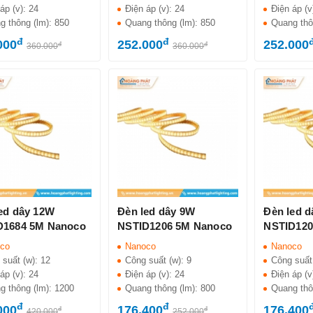
áp (v):
24
Điện áp (v):
24
Điện áp (v
g thông (lm):
850
Quang thông (lm):
850
Quang thô
đ
đ
000
252.000
252.000
đ
đ
360.000
360.000
ed dây 12W
Đèn led dây 9W
Đèn led 
D1684 5M Nanoco
NSTID1206 5M Nanoco
NSTID120
co
Nanoco
Nanoco
 suất (w):
12
Công suất (w):
9
Công suất
áp (v):
24
Điện áp (v):
24
Điện áp (v
g thông (lm):
1200
Quang thông (lm):
800
Quang thô
đ
đ
000
176.400
176.400
đ
đ
420.000
252.000