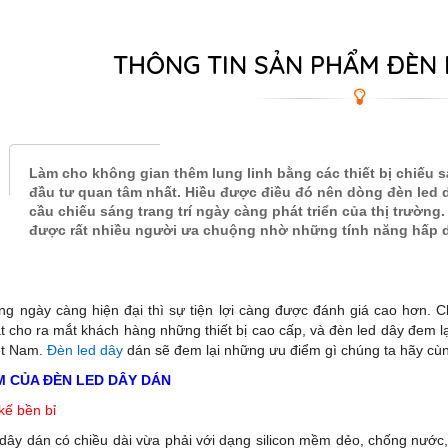
THÔNG TIN SẢN PHẨM ĐÈN 
Làm cho không gian thêm lung linh bằng các thiết bị chiếu 
đầu tư quan tâm nhất. Hiều được điều đó nên dòng đèn led
cầu chiếu sáng trang trí ngày càng phát triển của thị trường.
được rất nhiều người ưa chuộng nhờ những tính năng hấp dẫn
g ngày càng hiện đại thì sự tiện lợi càng được đánh giá cao hơn. Ch
t cho ra mắt khách hàng những thiết bị cao cấp, và đèn led dây đem lại
ệt Nam.
Đèn led dây
dán sẽ đem lại những ưu điểm gì chúng ta hãy cùn
M CỦA ĐÈN LED DÂY DÁN
 kế bền bỉ
dây dán có chiều dài vừa phải với dạng silicon mềm dẻo, chống nước