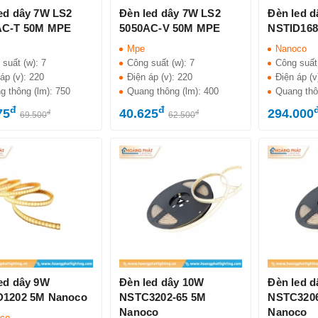
ed dây 7W LS2
Đèn led dây 7W LS2
Đèn led 
AC-T 50M MPE
5050AC-V 50M MPE
NSTID168
Mpe
Nanoco
 suất (w):
7
Công suất (w):
7
Công suất
áp (v):
220
Điện áp (v):
220
Điện áp (v
g thông (lm):
750
Quang thông (lm):
400
Quang thô
đ
đ
75
40.625
294.000
đ
đ
69.500
62.500
ed dây 9W
Đèn led dây 10W
Đèn led 
D1202 5M Nanoco
NSTC3202-65 5M
NSTC3206
Nanoco
Nanoco
co