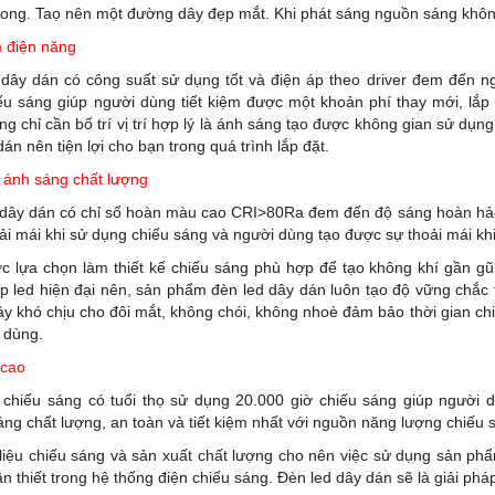
cong. Taọ nên một đường dây đẹp mắt. Khi phát sáng nguồn sáng khô
m điện năng
dây dán có công suất sử dụng tốt và điện áp theo driver đem đến ng
ếu sáng giúp người dùng tiết kiệm được một khoản phí thay mới, lắp đặ
ng chỉ cần bố trí vị trí hợp lý là ánh sáng tạo được không gian sử dụng
dán nên tiện lợi cho bạn trong quá trình lắp đặt.
 ánh sáng chất lượng
 dây dán có chỉ số hoàn màu cao CRI>80Ra đem đến độ sáng hoàn hảo
oải mái khi sử dụng chiếu sáng và người dùng tạo được sự thoải mái k
 lựa chọn làm thiết kế chiếu sáng phù hợp để tạo không khí gần gũi
p led hiện đại nên, sản phẩm đèn led dây dán luôn tạo độ vững chắc 
y khó chịu cho đôi mắt, không chói, không nhoè đảm bảo thời gian chiế
u dùng.
 cao
 chiếu sáng có tuổi thọ sử dụng 20.000 giờ chiếu sáng giúp người d
ng chất lượng, an toàn và tiết kiệm nhất với nguồn năng lượng chiếu s
iệu chiếu sáng và sản xuất chất lượng cho nên việc sử dụng sản phẩ
n thiết trong hệ thống điện chiếu sáng. Đèn led dây dán sẽ là giải pháp