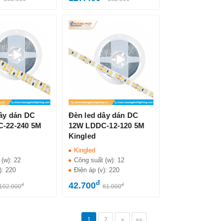
dây dán DC
Đèn led dây dán DC
-22-240 5M
12W LDDC-12-120 5M
Kingled
Kingled
 (w):
22
Công suất (w):
12
):
220
Điện áp (v):
220
đ
42.700
đ
đ
102.000
61.000
1
2
»
»»