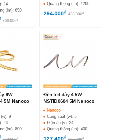
Quang thông (lm):
1200
):
24
ng (lm):
850
đ
294.000
đ
420.000
đ
đ
360.000
dây 9W
Đèn led dây 4.5W
4 5M Nanoco
NSTID0604 5M Nanoco
Nanoco
 (w):
9
Công suất (w):
5
):
24
Điện áp (v):
24
ng (lm):
800
Quang thông (lm):
400
đ
đ
127.400
đ
đ
252.000
182.000