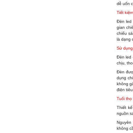
dễ uốn 
Tiết kiệ
Đèn led 
gian chi
chiếu sá
là dạng 
Sử dụng
Đèn led
chịu, th
Đèn được
dụng chi
không gâ
điện tiê
Tuổi thọ
Thiết kế
nguồn sá
Nguyên l
không cầ