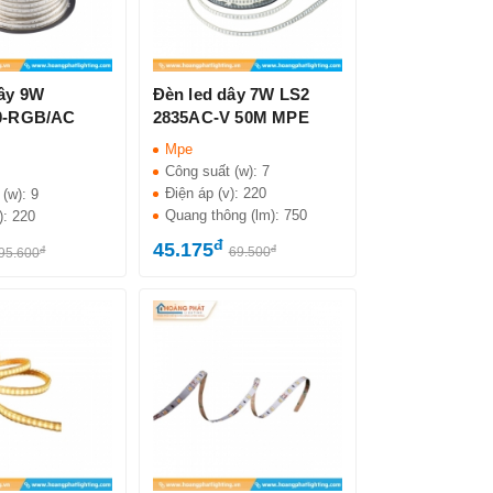
dây 9W
Đèn led dây 7W LS2
0-RGB/AC
2835AC-V 50M MPE
Mpe
Công suất (w):
7
Điện áp (v):
220
 (w):
9
Quang thông (lm):
750
):
220
đ
45.175
đ
đ
69.500
95.600