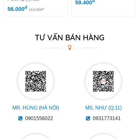
đ
59.400
đ
56.000
đ
112.000
TƯ VẤN BÁN HÀNG
MR. HÙNG (HÀ NỘI)
MS. NHƯ (Q.11)
0901556022
0931773141