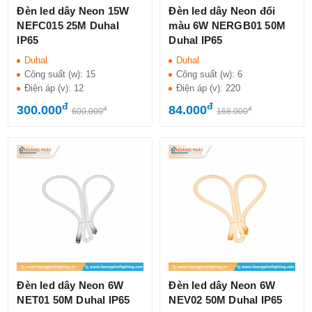
Đèn led dây Neon 15W
Đèn led dây Neon đổi
NEFC015 25M Duhal
màu 6W NERGB01 50M
IP65
Duhal IP65
Duhal
Duhal
Công suất (w):
15
Công suất (w):
6
Điện áp (v):
12
Điện áp (v):
220
đ
đ
300.000
84.000
đ
đ
600.000
168.000
Đèn led dây Neon 6W
Đèn led dây Neon 6W
NET01 50M Duhal IP65
NEV02 50M Duhal IP65