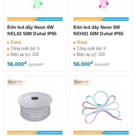
Đèn led dây Neon 6W
Đèn led dây Neon 6W
NEL02 50M Duhal IP65
NEH01 50M Duhal IP65
Duhal
Duhal
Công suất (w):
6
Công suất (w):
6
Điện áp (v):
220
Điện áp (v):
220
đ
đ
56.000
56.000
đ
đ
112.000
112.000