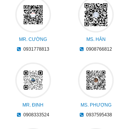
MR. CƯỜNG
MS. HÂN
0931778813
0908766812
MR. ĐỊNH
MS. PHƯỢNG
0908333524
0937595438