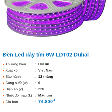
Đèn Led dây tím 6W LDT02 Duhal
Thương hiệu
:
DUHAL
Xuất xứ
:
Việt Nam
Bảo hành
:
12 tháng
Công suất (w)
:
6
Điện áp (v)
:
220
Nhiệt độ màu (k)
:
Màu tím
đ
74.800
Giá bán
: