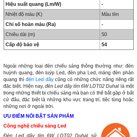
Hiệu suất quang (Lm/W)
-
Nhiệt độ màu (K)
Màu tím
Chỉ số hoàn màu (Ra)
-
Chiều dài (m)
50
Cấp độ bảo vệ
54
Ngoài những loại đèn chiếu sáng thông thường như: đèn
huỳnh quang, đèn tuýp Led, đèn pha Led, máng đèn phản
quang thì
đèn Led dây
cũng có những chức năng riêng rất
đặc biệt. Hiện nay,
đèn Led dây tím 6W LDT02 Duhal
là một
trong những thiết bị chiếu sáng mà bạn có thể bắt gặp ở bất
cứ đâu, đặc biệt là những khu vực trang trí, tiệc tùng hoặc
những nơi ở ngoài trời.
ƯU ĐIỂM NỔI BẬT SẢN PHẨM
Công nghệ chiếu sáng Led
Đèn Led dây tím 6W LDT02 Duhal
sử