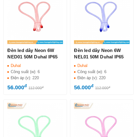
Đèn led dây Neon 6W
Đèn led dây Neon 6W
NED01 50M Duhal IP65
NEL01 50M Duhal IP65
Duhal
Duhal
Công suất (w):
6
Công suất (w):
6
Điện áp (v):
220
Điện áp (v):
220
đ
đ
56.000
56.000
đ
đ
112.000
112.000