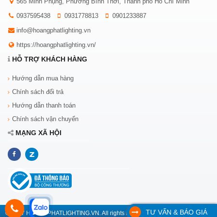
565 Minh Phụng, Phường Bình Thới, Thành phố Hồ Chí Minh
0937595438
0931778813
0901233887
info@hoangphatlighting.vn
https://hoangphatlighting.vn/
HỖ TRỢ KHÁCH HÀNG
Hướng dẫn mua hàng
Chính sách đổi trả
Hướng dẫn thanh toán
Chính sách vận chuyển
MẠNG XÃ HỘI
TƯ VẤN & BÁO GIÁ
© 2017 HOANGPHATLIGHTING.VN. All rights reserved