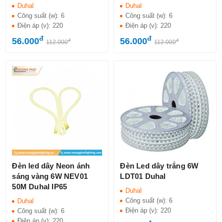
Duhal
Duhal
Công suất (w):
6
Công suất (w):
6
Điện áp (v):
220
Điện áp (v):
220
đ
đ
56.000
56.000
đ
đ
112.000
112.000
Đèn led dây Neon ánh
Đèn Led dây trắng 6W
sáng vàng 6W NEV01
LDT01 Duhal
50M Duhal IP65
Duhal
Công suất (w):
6
Duhal
Điện áp (v):
220
Công suất (w):
6
Điện áp (v):
220