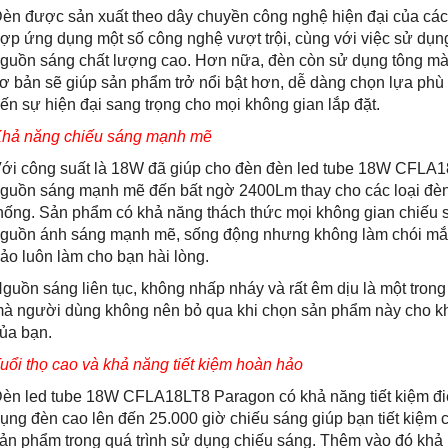
èn được sản xuất theo dây chuyền công nghệ hiện đại của cá
ợp ứng dụng một số công nghệ vượt trội, cùng với việc sử dụng
guồn sáng chất lượng cao. Hơn nữa, đèn còn sử dụng tông mà
ơ bản sẽ giúp sản phẩm trở nổi bật hơn, dễ dàng chọn lựa ph
ến sự hiện đại sang trọng cho mọi không gian lắp đặt.
hả năng chiếu sáng mạnh mẽ
ới công suất là 18W đã giúp cho đèn đèn led tube 18W CFLA1
guồn sáng mạnh mẽ đến bất ngờ 2400Lm thay cho các loại đè
hống. Sản phẩm có khả năng thách thức mọi không gian chiếu 
guồn ánh sáng mạnh mẽ, sống động nhưng không làm chói mắ
ảo luôn làm cho bạn hài lòng.
guồn sáng liên tục, không nhấp nháy và rất êm dịu là một tro
à người dùng không nên bỏ qua khi chọn sản phẩm này cho khô
ủa bạn.
uổi thọ cao và khả năng tiết kiệm hoàn hảo
èn led tube 18W CFLA18LT8 Paragon có khả năng tiết kiệm điện 
ụng đèn cao lên đến 25.000 giờ chiếu sáng giúp bạn tiết kiệm ch
ản phẩm trong quá trình sử dụng chiếu sáng. Thêm vào đó khả 