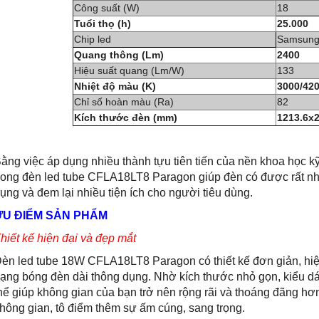
Công suất (W)
18
Tuổi thọ (h)
25.000
Chip led
Samsung/
Quang thông (Lm)
2400
Hiệu suất quang (Lm/W)
133
Nhiệt độ màu (K)
3000/420
Chỉ số hoàn màu (Ra)
82
Kích thước đèn (mm)
1213.6x
ằng việc áp dụng nhiều thành tựu tiên tiến của nền khoa học kỹ
rong đèn led tube CFLA18LT8 Paragon giúp đèn có được rất nhi
ụng và đem lại nhiều tiện ích cho người tiêu dùng.
ƯU ĐIỂM SẢN PHẨM
hiết kế hiện đại và đẹp mắt
èn led tube 18W CFLA18LT8 Paragon có thiết kế đơn giản, hiệ
ạng bóng đèn dài thông dụng. Nhờ kích thước nhỏ gọn, kiểu dá
hể giúp không gian của bạn trở nên rộng rãi và thoáng đãng hơ
hông gian, tô điểm thêm sự ấm cúng, sang trọng.