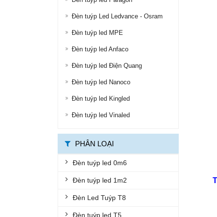
ĐÈN ĐƯỜNG LED
Đèn tuýp Led Ledvance - Osram
ĐÈN LED ỐP TRẦN
Đèn tuýp led MPE
Đèn tuýp led Anfaco
ĐÈN LED PANEL
Đèn tuýp led Điện Quang
ĐÈN THÔNG MINH
Đèn tuýp led Nanoco
ĐÈN CHỐNG CHÁY NỔ
Đèn tuýp led Kingled
ĐÈN EXIT
Đèn tuýp led Vinaled
ĐÈN KHẨN CẤP
BỘ ĐÈN LED TUÝP
PHÂN LOẠI
BỘ MÁNG ĐÈN LED
Đèn tuýp led 0m6
ĐÈN CHỐNG THẤM
Đèn tuýp led 1m2
ĐÈN ÂM NƯỚC, ÂM ĐẤT
Đèn Led Tuýp T8
ĐÈN GẮN TƯỜNG
Đèn tuýp led T5