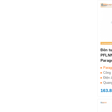
Đèn t
PFLNN
Parag
Parag
Công 
Điện 
Quang
163.