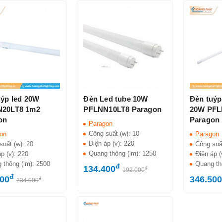
uýp led 20W
Đèn Led tube 10W
Đèn tuýp 
20LT8 1m2
PFLNN10LT8 Paragon
20W PFL
on
Paragon
Paragon
Công suất (w):
10
on
Paragon
Điện áp (v):
220
suất (w):
20
Công suấ
Quang thông (lm):
1250
áp (v):
220
Điện áp (
 thông (lm):
2500
Quang th
đ
134.400
đ
192.000
đ
800
346.500
đ
234.000