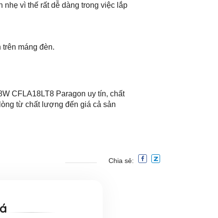
hẹ vì thế rất dễ dàng trong việc lắp
 trên máng đèn.
 18W CFLA18LT8 Paragon uy tín, chất
òng từ chất lượng đến giá cả sản
Chia sẻ:
iá