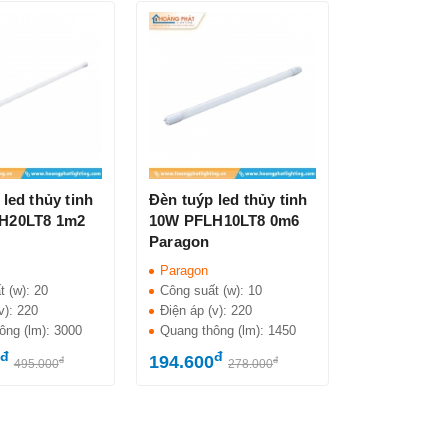
led thủy tinh
Đèn tuýp led thủy tinh
H20LT8 1m2
10W PFLH10LT8 0m6
Paragon
Paragon
t (w):
20
Công suất (w):
10
v):
220
Điện áp (v):
220
ông (lm):
3000
Quang thông (lm):
1450
đ
đ
194.600
đ
đ
495.000
278.000