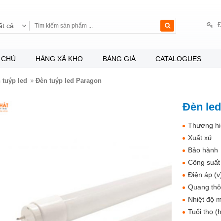
Đ
ất cả
 CHỦ
HÀNG XÃ KHO
BẢNG GIÁ
CATALOGUES
 tuýp led
Đèn tuýp led Paragon
Đèn le
Thương hi
Xuất xứ
Bảo hành
Công suất
Điện áp (v
Quang thô
Nhiệt độ m
Tuổi thọ (h