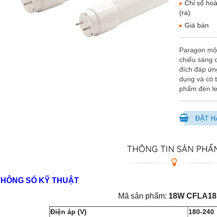
Chỉ số ho
(ra)
Giá bán
Paragon một
chiếu sáng 
đích đáp ứn
dụng và có 
phẩm đèn l
ĐẶT H
THÔNG TIN SẢN PHẨ
THÔNG SỐ KỸ THUẬT
Mã sản phẩm:
18W CFLA18
Điện áp (V)
180-240