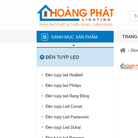
T
TRANG
DANH MỤC SẢN PHẨM
ĐÈN NĂNG LƯỢNG MẶT TRỜI
Đèn
ĐÈN TUÝP LED
ĐÈN LED TRÒN
ĐÈN TUÝP LED
Đèn tuýp led Hodiled
ĐÈN LED ÂM TRẦN
Đèn tuýp led Philips
ĐÈN RỌI RAY
Đèn tuýp led Rạng Đông
ĐÈN LED DÂY
Đèn tuýp Led Comet
ĐÈN BÁN NGUYỆT
Đèn tuýp Led Panasonic
ĐÈN PHA
Đèn tuýp Led Duhal
ĐÈN LED NHÀ XƯỞNG
Đèn tuýp led Paragon