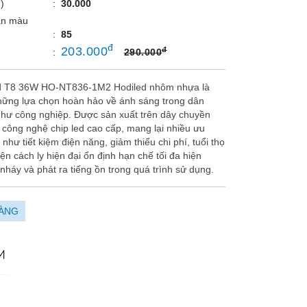
)
:
30.000
àn màu
:
85
đ
203.000
đ
:
290.000
ed T8 36W HO-NT836-1M2 Hodiled nhôm nhựa là
hững lựa chọn hoàn hảo về ánh sáng trong dân
hư công nghiệp. Được sản xuất trên dây chuyền
, công nghệ chip led cao cấp, mang lại nhiều ưu
 như tiết kiệm điện năng, giảm thiểu chi phí, tuổi thọ
ện cách ly hiện đại ổn định hạn chế tối đa hiện
háy và phát ra tiếng ồn trong quá trình sử dụng.
ÀNG
M