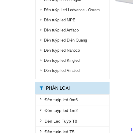
ĐÈN ĐƯỜNG LED
Đèn tuýp Led Ledvance - Osram
ĐÈN LED ỐP TRẦN
Đèn tuýp led MPE
Đèn tuýp led Anfaco
ĐÈN LED PANEL
Đèn tuýp led Điện Quang
ĐÈN THÔNG MINH
Đèn tuýp led Nanoco
ĐÈN CHỐNG CHÁY NỔ
Đèn tuýp led Kingled
ĐÈN EXIT
Đèn tuýp led Vinaled
ĐÈN KHẨN CẤP
BỘ ĐÈN LED TUÝP
PHÂN LOẠI
BỘ MÁNG ĐÈN LED
Đèn tuýp led 0m6
ĐÈN CHỐNG THẤM
Đèn tuýp led 1m2
ĐÈN ÂM NƯỚC, ÂM ĐẤT
Đèn Led Tuýp T8
ĐÈN GẮN TƯỜNG
Đèn tuýp led T5