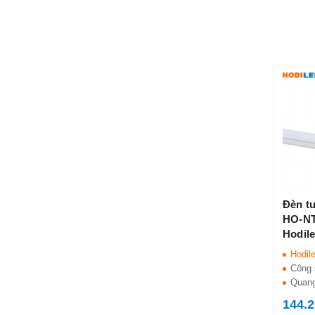
Đèn t
HO-NT
Hodil
Hodil
Công 
Quang
144.