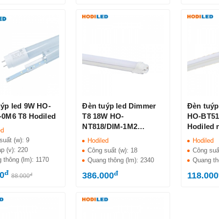
uýp led 9W HO-
Đèn tuýp led Dimmer
Đèn tuýp
-0M6 T8 Hodiled
T8 18W HO-
HO-BT51
NT818/DIM-1M2
Hodiled 
ed
Hodiled
suất (w):
9
Hodiled
Hodiled
áp (v):
220
Công suất (w):
18
Công suấ
 thông (lm):
1170
Quang thông (lm):
2340
Quang th
đ
đ
0
386.000
118.000
đ
88.000