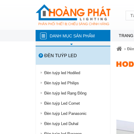
T
TRANG
DANH MỤC SẢN PHẨM
ĐÈN NĂNG LƯỢNG MẶT TRỜI
Đèn
ĐÈN TUÝP LED
ĐÈN LED TRÒN
ĐÈN TUÝP LED
Đèn tuýp led Hodiled
ĐÈN LED ÂM TRẦN
Đèn tuýp led Philips
ĐÈN RỌI RAY
Đèn tuýp led Rạng Đông
ĐÈN LED DÂY
Đèn tuýp Led Comet
ĐÈN BÁN NGUYỆT
Đèn tuýp Led Panasonic
ĐÈN PHA
Đèn tuýp Led Duhal
ĐÈN LED NHÀ XƯỞNG
Đèn tuýp led Paragon