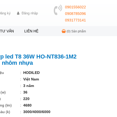
0901556022
ăng ký
Đăng nhập
0908785096
0931773141
TƯ VẤN
LIÊN HỆ
(0)
Sản phẩm
ýp led T8 36W HO-NT836-1M2
d nhôm nhựa
ệu
:
HODILED
:
Việt Nam
:
3 năm
 (w)
:
36
)
:
220
ng (lm)
:
4680
àu (k)
:
3000/4000/6000