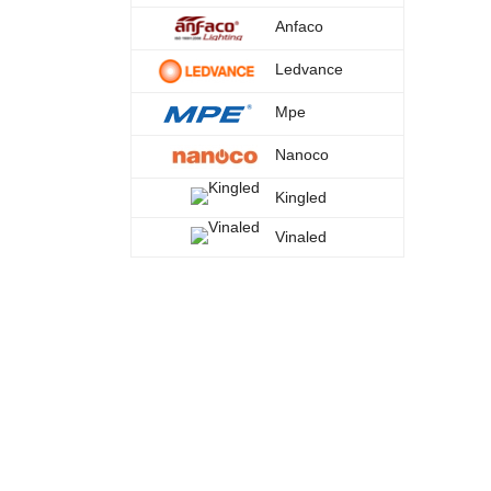
Anfaco
Ledvance
Mpe
Nanoco
Kingled
Vinaled