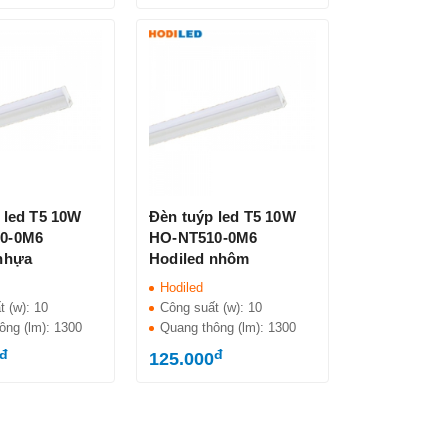
 led T5 10W
Đèn tuýp led T5 10W
0-0M6
HO-NT510-0M6
nhựa
Hodiled nhôm
Hodiled
t (w):
10
Công suất (w):
10
ông (lm):
1300
Quang thông (lm):
1300
đ
đ
125.000