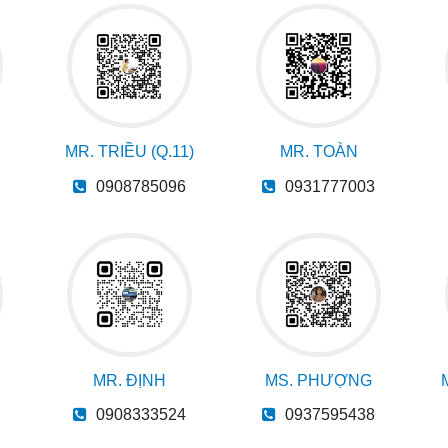
MR. TRIỀU (Q.11)
MR. TOÀN
0908785096
0931777003
MR. ĐỊNH
MS. PHƯỢNG
0908333524
0937595438