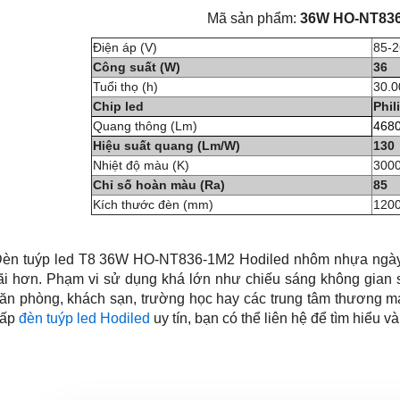
Mã sản phẩm:
36W HO-NT83
Điện áp (V)
85-2
Công suất (W)
36
Tuổi thọ (h)
30.0
Chip led
Phil
Quang thông (Lm)
468
Hiệu suất quang (Lm/W)
130
Nhiệt độ màu (K)
3000
Chỉ số hoàn màu (Ra)
85
Kích thước đèn (mm)
120
èn tuýp led T8 36W HO-NT836-1M2 Hodiled nhôm nhựa ngày
ãi hơn. Phạm vi sử dụng khá lớn như chiếu sáng không gian s
ăn phòng, khách sạn, trường học hay các trung tâm thương 
cấp
đèn tuýp led Hodiled
uy tín, bạn có thể liên hệ để tìm hiểu