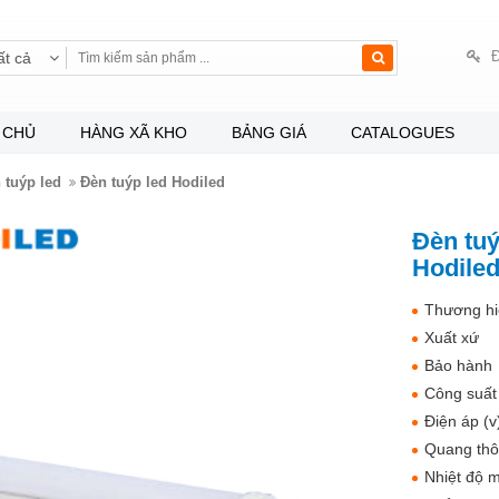
Đ
ất cả
 CHỦ
HÀNG XÃ KHO
BẢNG GIÁ
CATALOGUES
 tuýp led
Đèn tuýp led Hodiled
Đèn tu
Hodile
Thương hi
Xuất xứ
Bảo hành
Công suất
Điện áp (v
Quang thô
Nhiệt độ m