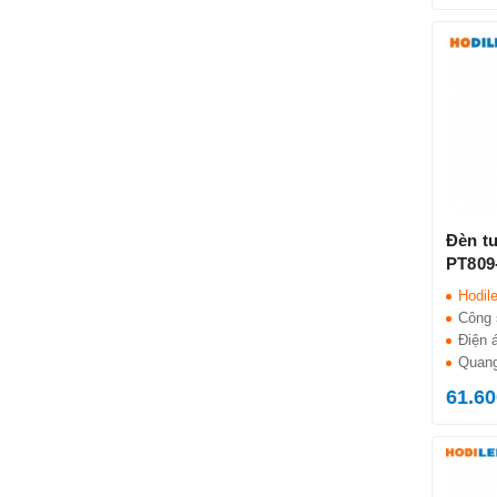
Đèn t
PT809
Hodil
Công 
Điện 
Quang
61.60