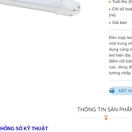
Tuổi thọ (h
Chỉ số ho
(ra)
Giá bán
Đèn tuýp l
một trong n
dụng cũng n
led hiện đại
điểm nổi bật
cao, dòng đi
tưởng nhấp n
ĐẶT H
THÔNG TIN SẢN PHẨ
THÔNG SỐ KỸ THUẬT