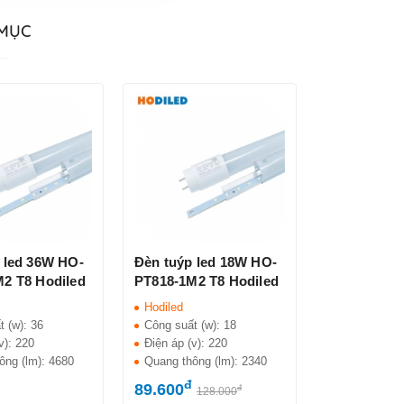
 MỤC
 led 36W HO-
Đèn tuýp led 18W HO-
2 T8 Hodiled
PT818-1M2 T8 Hodiled
Hodiled
t (w):
36
Công suất (w):
18
v):
220
Điện áp (v):
220
ông (lm):
4680
Quang thông (lm):
2340
đ
89.600
đ
128.000