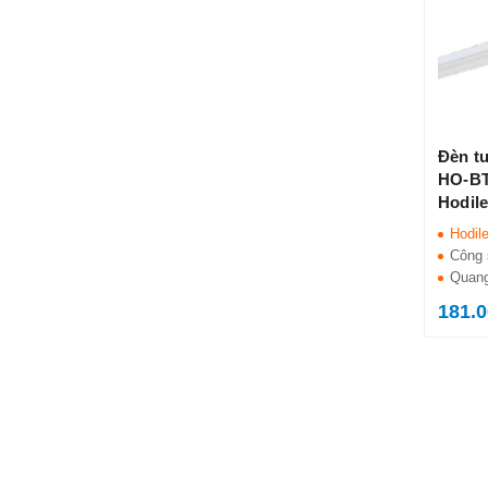
Đèn t
HO-BT
Hodil
Hodil
Công 
Quang
181.