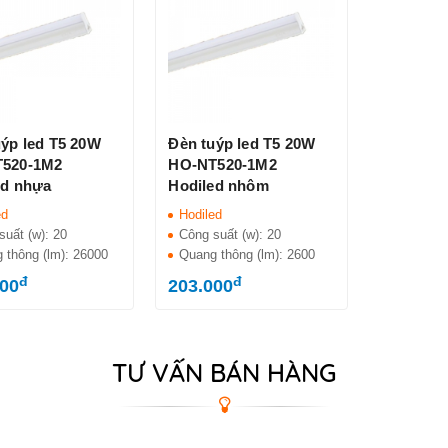
uýp led T5 20W
Đèn tuýp led T5 20W
520-1M2
HO-NT520-1M2
ed nhựa
Hodiled nhôm
ed
Hodiled
suất (w):
20
Công suất (w):
20
 thông (lm):
26000
Quang thông (lm):
2600
đ
đ
000
203.000
TƯ VẤN BÁN HÀNG