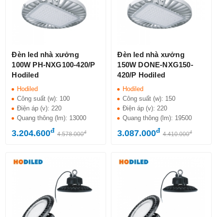
Đèn led nhà xưởng
Đèn led nhà xưởng
100W PH-NXG100-420/P
150W DONE-NXG150-
Hodiled
420/P Hodiled
Hodiled
Hodiled
Công suất (w):
100
Công suất (w):
150
Điện áp (v):
220
Điện áp (v):
220
Quang thông (lm):
13000
Quang thông (lm):
19500
đ
đ
3.204.600
3.087.000
đ
đ
4.578.000
4.410.000