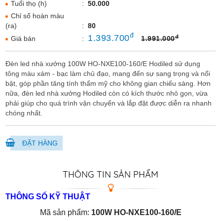
Tuổi thọ (h)
:
50.000
Chỉ số hoàn màu
(ra)
:
80
đ
1.393.700
đ
Giá bán
:
1.991.000
Đèn led nhà xưởng 100W HO-NXE100-160/E Hodiled sử dụng
tông màu xám - bạc làm chủ đạo, mang đến sự sang trọng và nổi
bật, góp phần tăng tính thẩm mỹ cho không gian chiếu sáng. Hơn
nữa, đèn led nhà xưởng Hodiled còn có kích thước nhỏ gọn, vừa
phải giúp cho quá trình vận chuyển và lắp đặt được diễn ra nhanh
chóng nhất.
ĐẶT HÀNG
THÔNG TIN SẢN PHẨM
THÔNG SỐ KỸ THUẬT
Mã sản phẩm:
100W HO-NXE100-160/E