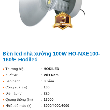
Đèn led nhà xưởng 100W HO-NXE100-
160/E Hodiled
Thương hiệu
:
HODILED
Xuất xứ
:
Việt Nam
Bảo hành
:
3 năm
Công suất (w)
:
100
Điện áp (v)
:
220
Quang thông (lm)
:
13000
Nhiệt độ màu (k)
:
3000/4000/6000