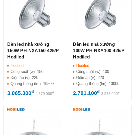
Đèn led nhà xưởng
Đèn led nhà xưởng
150W PH-NXA150-425/P
100W PH-NXA100-425/P
Hodiled
Hodiled
Hodiled
Hodiled
Công suất (w):
150
Công suất (w):
100
Điện áp (v):
220
Điện áp (v):
220
Quang thông (lm):
19500
Quang thông (lm):
13000
đ
đ
3.065.300
2.781.100
đ
đ
4.379.000
3.973.000