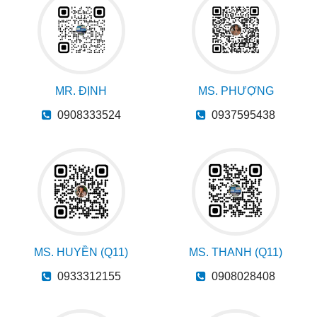
MR. ĐỊNH
MS. PHƯỢNG
0908333524
0937595438
MS. HUYỀN (Q11)
MS. THANH (Q11)
0933312155
0908028408