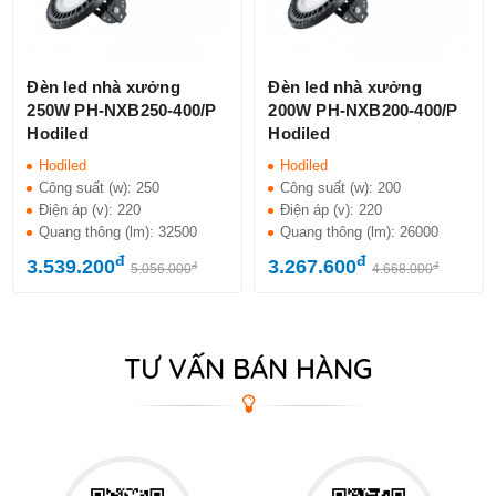
Đèn led nhà xưởng
Đèn led nhà xưởng
250W PH-NXB250-400/P
200W PH-NXB200-400/P
Hodiled
Hodiled
Hodiled
Hodiled
Công suất (w):
250
Công suất (w):
200
Điện áp (v):
220
Điện áp (v):
220
Quang thông (lm):
32500
Quang thông (lm):
26000
đ
đ
3.539.200
3.267.600
đ
đ
5.056.000
4.668.000
TƯ VẤN BÁN HÀNG