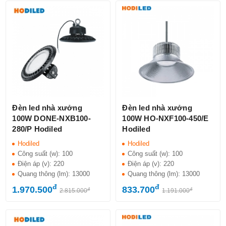
Đèn led nhà xưởng
Đèn led nhà xưởng
100W DONE-NXB100-
100W HO-NXF100-450/E
280/P Hodiled
Hodiled
Hodiled
Hodiled
Công suất (w):
100
Công suất (w):
100
Điện áp (v):
220
Điện áp (v):
220
Quang thông (lm):
13000
Quang thông (lm):
13000
đ
đ
1.970.500
833.700
đ
đ
2.815.000
1.191.000