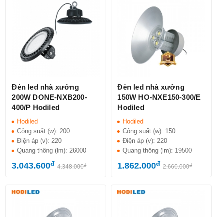
Đèn led nhà xưởng
Đèn led nhà xưởng
200W DONE-NXB200-
150W HO-NXE150-300/E
400/P Hodiled
Hodiled
Hodiled
Hodiled
Công suất (w):
200
Công suất (w):
150
Điện áp (v):
220
Điện áp (v):
220
Quang thông (lm):
26000
Quang thông (lm):
19500
đ
đ
3.043.600
1.862.000
đ
đ
4.348.000
2.660.000