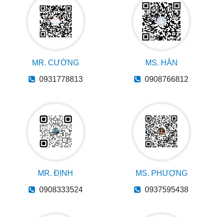
MR. CƯỜNG
MS. HÂN
0931778813
0908766812
MR. ĐỊNH
MS. PHƯỢNG
0908333524
0937595438