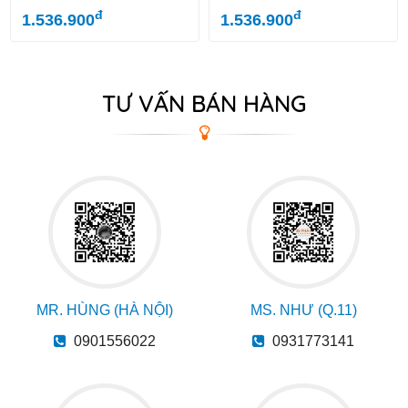
đ
đ
1.536.900
1.536.900
TƯ VẤN BÁN HÀNG
MR. HÙNG (HÀ NỘI)
MS. NHƯ (Q.11)
0901556022
0931773141