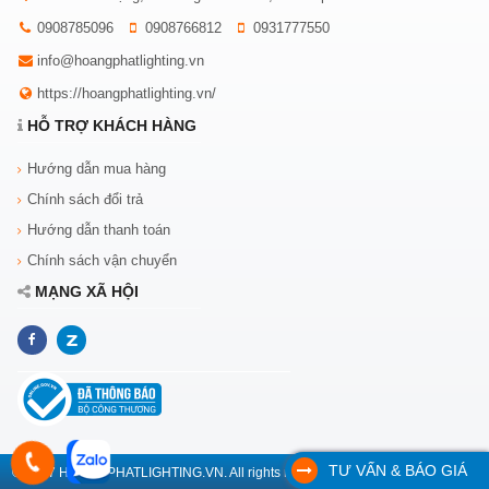
0908785096
0908766812
0931777550
info@hoangphatlighting.vn
https://hoangphatlighting.vn/
HỖ TRỢ KHÁCH HÀNG
Hướng dẫn mua hàng
Chính sách đổi trả
Hướng dẫn thanh toán
Chính sách vận chuyển
MẠNG XÃ HỘI
TƯ VẤN & BÁO GIÁ
© 2017 HOANGPHATLIGHTING.VN. All rights reserved