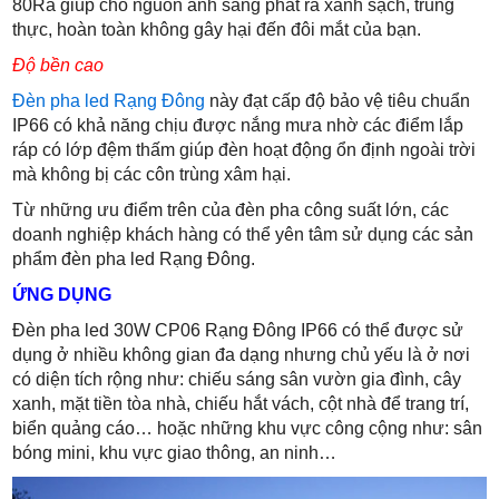
80Ra giúp cho nguồn ánh sáng phát ra xanh sạch, trung
thực, hoàn toàn không gây hại đến đôi mắt của bạn.
Độ bền cao
Đèn pha led Rạng Đông
này
đạt cấp độ bảo vệ tiêu chuẩn
IP66 có khả năng chịu được nắng mưa nhờ các điểm lắp
ráp có lớp đệm thấm giúp đèn hoạt động ổn định ngoài trời
mà không bị các côn trùng xâm hại.
Từ những ưu điểm trên của đèn pha công suất lớn, các
doanh nghiệp khách hàng có thể yên tâm sử dụng các sản
phẩm đèn pha led Rạng Đông.
ỨNG DỤNG
Đèn pha led 30W CP06 Rạng Đông IP66
có thể được sử
dụng ở nhiều không gian đa dạng nhưng chủ yếu là ở nơi
có diện tích rộng như: chiếu sáng sân vườn gia đình, cây
xanh, mặt tiền tòa nhà, chiếu hắt vách, cột nhà để trang trí,
biển quảng cáo… hoặc những khu vực công cộng như: sân
bóng mini, khu vực giao thông, an ninh…