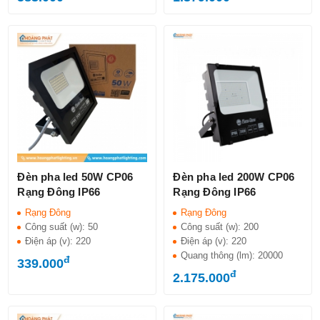
Đèn pha led 50W CP06
Đèn pha led 200W CP06
Rạng Đông IP66
Rạng Đông IP66
Rạng Đông
Rạng Đông
Công suất (w):
50
Công suất (w):
200
Điện áp (v):
220
Điện áp (v):
220
Quang thông (lm):
20000
đ
339.000
đ
2.175.000