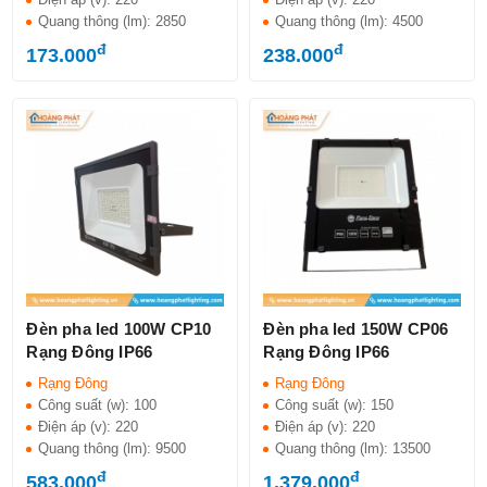
Quang thông (lm):
2850
Quang thông (lm):
4500
đ
đ
173.000
238.000
Đèn pha led 100W CP10
Đèn pha led 150W CP06
Rạng Đông IP66
Rạng Đông IP66
Rạng Đông
Rạng Đông
Công suất (w):
100
Công suất (w):
150
Điện áp (v):
220
Điện áp (v):
220
Quang thông (lm):
9500
Quang thông (lm):
13500
đ
đ
583.000
1.379.000