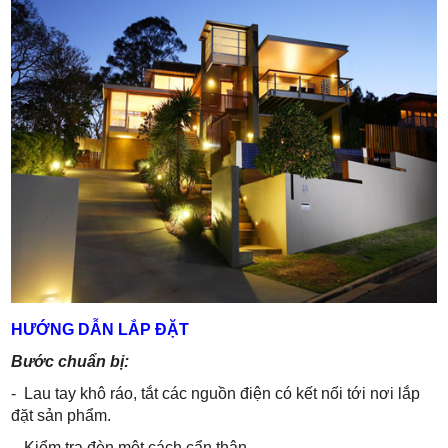
HƯỚNG DẪN LẮP ĐẶT
Bước chuẩn bị:
- Lau tay khô ráo, tắt các nguồn điện có kết nối tới nơi lắp
đặt sản phẩm.
- Kiểm tra đèn một cách cẩn thận.