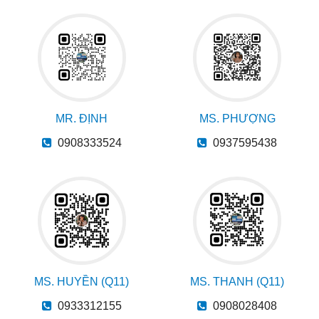
MR. ĐỊNH
MS. PHƯỢNG
0908333524
0937595438
MS. HUYỀN (Q11)
MS. THANH (Q11)
0933312155
0908028408