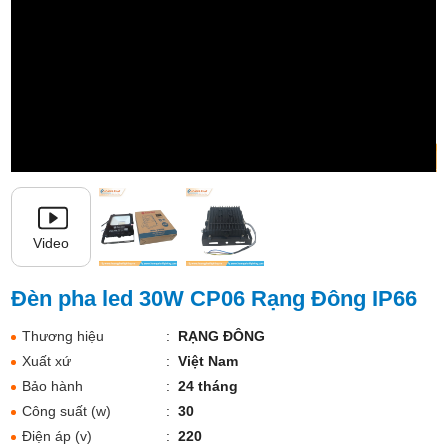
Video
Đèn pha led 30W CP06 Rạng Đông IP66
Thương hiệu
:
RẠNG ĐÔNG
Xuất xứ
:
Việt Nam
Bảo hành
:
24 tháng
Công suất (w)
:
30
Điện áp (v)
:
220