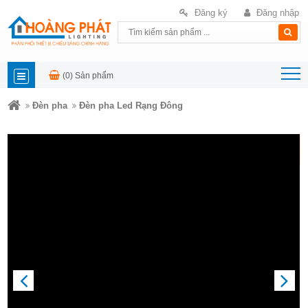
Đăng ký
Đăng nhập
(0)
Sản phẩm
DANH
Đèn pha
Đèn pha Led Rạng Đông
MỤC
SẢN
PHẨM
PREVIOUS
NEXT