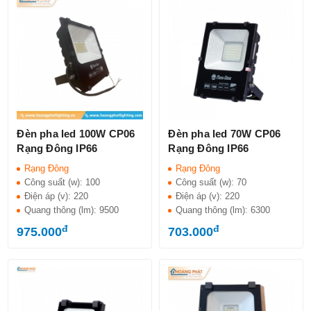
Đèn pha led 100W CP06
Đèn pha led 70W CP06
Rạng Đông IP66
Rạng Đông IP66
Rạng Đông
Rạng Đông
Công suất (w):
100
Công suất (w):
70
Điện áp (v):
220
Điện áp (v):
220
Quang thông (lm):
9500
Quang thông (lm):
6300
đ
đ
975.000
703.000