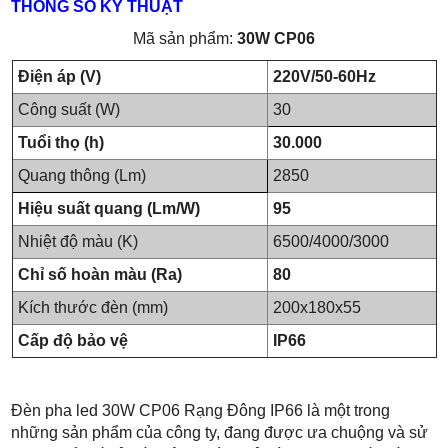
THÔNG SỐ KỸ THUẬT
Mã sản phẩm:
30W CP06
Điện áp (V)
220V/50-60Hz
Công suất (W)
30
Tuổi thọ (h)
30.000
Quang thông (Lm)
2850
Hiệu suất quang (Lm/W)
95
Nhiệt độ màu (K)
6500/4000/3000
Chỉ số hoàn màu (Ra)
80
Kích thước đèn (mm)
200x180x55
Cấp độ bảo vệ
IP66
Đèn pha led 30W CP06 Rạng Đông IP66
là một trong
những sản phẩm của công ty, đang được ưa chuộng và sử