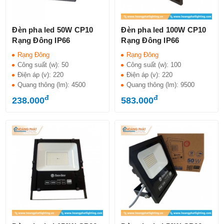
Đèn pha led 50W CP10
Đèn pha led 100W CP10
Rạng Đông IP66
Rạng Đông IP66
Rạng Đông
Rạng Đông
Công suất (w):
50
Công suất (w):
100
Điện áp (v):
220
Điện áp (v):
220
Quang thông (lm):
4500
Quang thông (lm):
9500
đ
đ
238.000
583.000