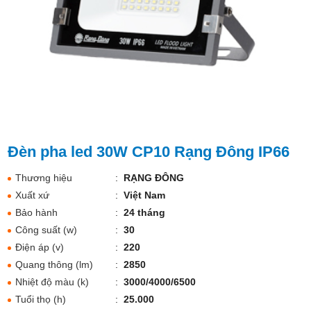
Đèn pha led 30W CP10 Rạng Đông IP66
Thương hiệu
:
RẠNG ĐÔNG
Xuất xứ
:
Việt Nam
Bảo hành
:
24 tháng
Công suất (w)
:
30
Điện áp (v)
:
220
Quang thông (lm)
:
2850
Nhiệt độ màu (k)
:
3000/4000/6500
Tuổi thọ (h)
:
25.000