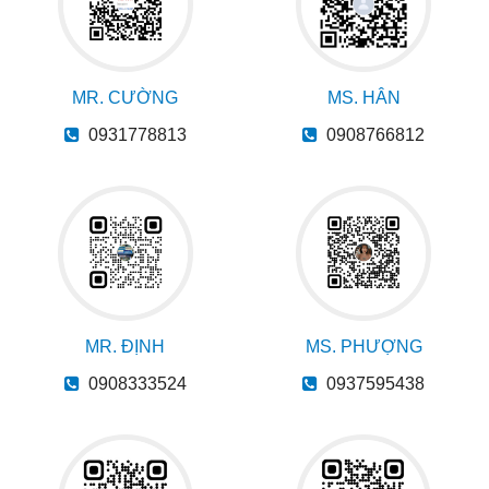
MR. CƯỜNG
MS. HÂN
0931778813
0908766812
MR. ĐỊNH
MS. PHƯỢNG
0908333524
0937595438