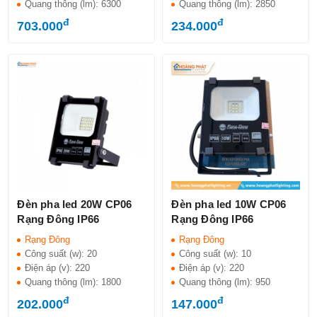
Quang thông (lm):
6300
Quang thông (lm):
2850
đ
đ
703.000
234.000
Đèn pha led 20W CP06
Đèn pha led 10W CP06
Rạng Đông IP66
Rạng Đông IP66
Rạng Đông
Rạng Đông
Công suất (w):
20
Công suất (w):
10
Điện áp (v):
220
Điện áp (v):
220
Quang thông (lm):
1800
Quang thông (lm):
950
đ
đ
202.000
147.000