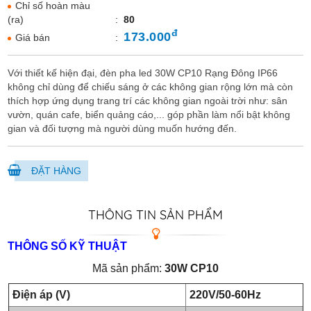
Chỉ số hoàn màu
(ra)
:
80
đ
173.000
Giá bán
:
Với thiết kế hiện đại, đèn pha led 30W CP10 Rạng Đông IP66
không chỉ dùng để chiếu sáng ở các không gian rộng lớn mà còn
thích hợp ứng dụng trang trí các không gian ngoài trời như: sân
vườn, quán cafe, biển quảng cáo,... góp phần làm nổi bật không
gian và đối tượng mà người dùng muốn hướng đến.
ĐẶT HÀNG
THÔNG TIN SẢN PHẨM
THÔNG SỐ KỸ THUẬT
Mã sản phẩm:
30W CP10
Điện áp (V)
220V/50-60Hz