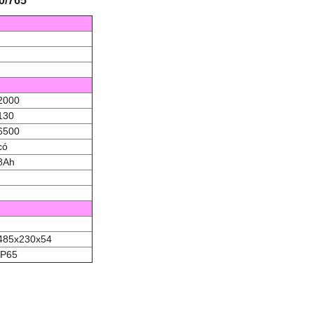
0/765
-
-
-
2000
130
6500
có
8Ah
-
-
-
485x230x54
IP65