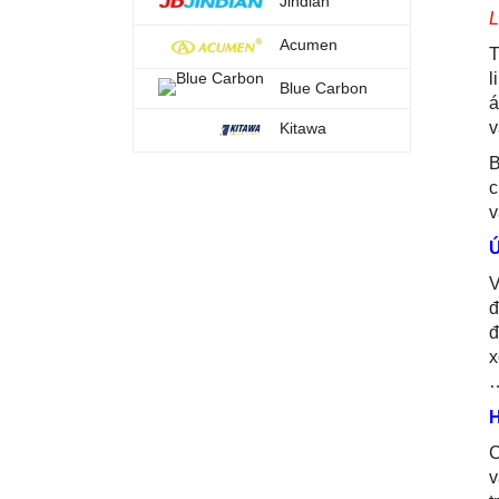
Jindian
L
Acumen
T
l
Blue Carbon
á
v
Kitawa
B
c
v
V
đ
đ
x
…
C
v