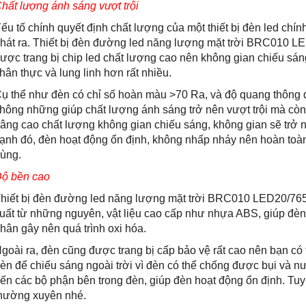
hất lượng ánh sáng vượt trội
ếu tố chính quyết định chất lượng của một thiết bị đèn led chí
hát ra. Thiết bị đèn đường led năng lượng mặt trời BRC010 LE
ược trang bị chip led chất lượng cao nên không gian chiếu sán
hân thực và lung linh hơn rất nhiều.
ụ thể như đèn có chỉ số hoàn màu >70 Ra, và độ quang thông 
hông những giúp chất lượng ánh sáng trở nên vượt trội mà còn
âng cao chất lượng không gian chiếu sáng, không gian sẽ trở 
ạnh đó, đèn hoạt động ổn định, không nhấp nháy nên hoàn toàn 
ùng.
ộ bền cao
hiết bị đèn đường led năng lượng mặt trời BRC010 LED20/765
uất từ những nguyên, vật liệu cao cấp như nhựa ABS, giúp đèn 
hân gây nên quá trình oxi hóa.
goài ra, đèn cũng được trang bị cấp bảo vệ rất cao nên bạn có
èn để chiếu sáng ngoài trời vì đèn có thể chống được bụi và 
ến các bộ phận bên trong đèn, giúp đèn hoạt động ổn định. Tuy
hường xuyên nhé.