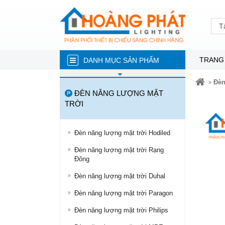
T
TRANG
DANH MỤC SẢN PHẨM
ĐÈN NĂNG LƯỢNG MẶT TRỜI
Đèn
ĐÈN NĂNG LƯỢNG MẶT
ĐÈN LED TRÒN
TRỜI
ĐÈN TUÝP LED
ĐÈN LED ÂM TRẦN
Đèn năng lượng mặt trời Hodiled
Đèn năng lượng mặt trời Rạng
ĐÈN RỌI RAY
Đông
ĐÈN LED DÂY
Đèn năng lượng mặt trời Duhal
ĐÈN BÁN NGUYỆT
Đèn năng lượng mặt trời Paragon
ĐÈN PHA
Đèn năng lượng mặt trời Philips
ĐÈN LED NHÀ XƯỞNG