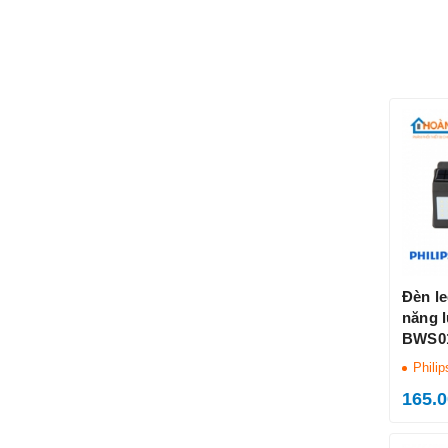
Đèn l
năng 
BWS01
Philip
Philip
165.