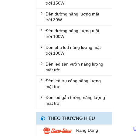
trời 150W
ĐÈN DIỆT KHUẨN
Đèn đường năng lượng mặt
ĐÈN TRỤ CỔNG
trời 30W
ĐÈN NUÔI CẤY MÔ
Đèn đường năng lượng mặt
trời 100W
ĐÈN LED TRỒNG RAU
Đèn pha led năng lượng mặt
ĐÈN BÀN HỌC
trời 100W
ĐÈN SÂN VƯỜN
Đèn led sân vườn năng lượng
mặt trời
ĐÈN DIỆT CÔN TRÙNG
Đèn led trụ cổng năng lượng
QUẠT SẠC
mặt trời
ĐÈN CHÙM
Đèn led gắn tường năng lượng
ĐÈN THẢ
mặt trời
ĐÈN CẮM CỎ
THEO THƯƠNG HIỆU
ĐÈN ÂM TƯỜNG
Rạng Đông