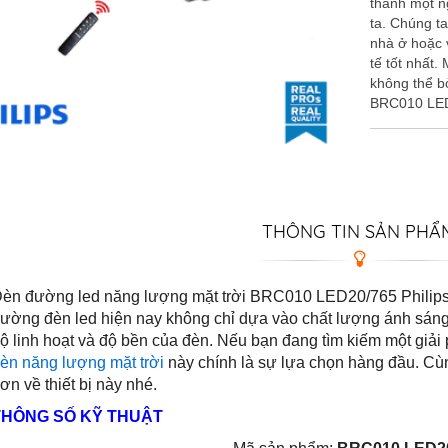
thành một n
ta. Chúng t
nhà ở hoặc 
tế tốt nhất. 
không thể b
BRC010 LED2
THÔNG TIN SẢN PHẨ
èn đường led năng lượng mặt trời BRC010 LED20/765 Philips 
rường đèn led hiện nay không chỉ dựa vào chất lượng ánh sán
ộ linh hoạt và độ bền của đèn. Nếu bạn đang tìm kiếm một giải
èn năng lượng mặt trời
này chính là sự lựa chọn hàng đầu. Cùng
ơn về thiết bị này nhé.
THÔNG SỐ KỸ THUẬT