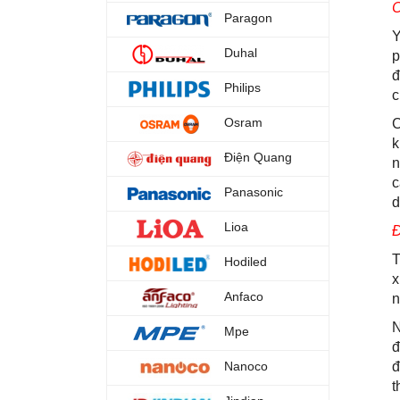
C
Paragon
Y
Duhal
p
đ
Philips
c
Osram
C
k
Điện Quang
n
c
Panasonic
d
Lioa
Đ
T
Hodiled
x
Anfaco
n
N
Mpe
đ
Nanoco
đ
t