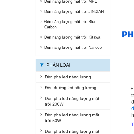
Đèn năng lượng mặt trời MPE
ĐÈN ĐƯỜNG LED
Đèn năng lượng mặt trời JINDIAN
ĐÈN LED ỐP TRẦN
Đèn năng lượng mặt trời Blue
Carbon
ĐÈN LED PANEL
Đèn năng lượng mặt trời Kitawa
ĐÈN THÔNG MINH
Đèn năng lượng mặt trời Nanoco
ĐÈN CHỐNG CHÁY NỔ
ĐÈN EXIT
PHÂN LOẠI
ĐÈN KHẨN CẤP
Đèn pha led năng lượng
BỘ ĐÈN LED TUÝP
Đèn đường led năng lượng
Đ
t
BỘ MÁNG ĐÈN LED
Đèn pha led năng lượng mặt
đ
trời 200W
ĐÈN CHỐNG THẤM
đ
Đèn pha led năng lượng mặt
h
ĐÈN ÂM NƯỚC, ÂM ĐẤT
trời 50W
ĐÈN GẮN TƯỜNG
Đèn pha led năng lượng mặt