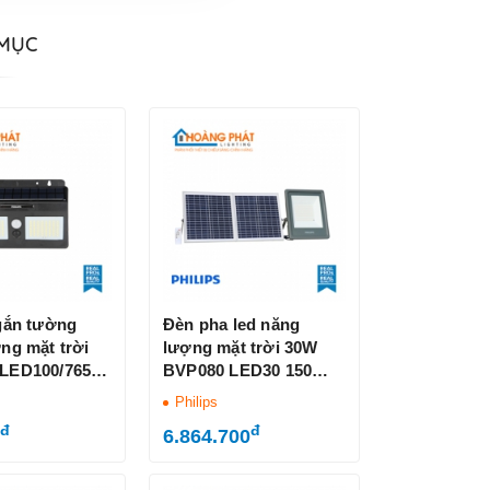
 MỤC
gắn tường
Đèn pha led năng
ng mặt trời
lượng mặt trời 30W
LED100/765
BVP080 LED30 150
P42
Philips IP66
Philips
đ
đ
6.864.700