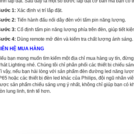
rình lắp đặt. Sau đây là một số bước lắp đặt cơ bản mà bạn có 
Bước 1:
Xác định vị trí lắp đặt.
Bước 2:
Tiến hành đấu nối dây đèn với tấm pin năng lượng.
Bước 3:
Cố định tấm pin năng lượng phía trên đèn, giúp tiết kiệm
Bước 4:
Dùng remote mở đèn và kiểm tra chất lượng ánh sáng.
LIÊN HỆ MUA HÀNG
ếu bạn mong muốn tìm kiếm một địa chỉ mua hàng uy tín, đừng
hát Lighting nhé. Chúng tôi chỉ phân phối các thiết bị chiếu sá
ì vậy, nếu bạn hài lòng với sản phẩm đèn đường led năng lượ
P65 hoặc các thiết bị đèn led khác của Philips, đội ngũ nhân vi
ược sản phẩm chiếu sáng ưng ý nhất, không chỉ giúp bạn có k
òn lung linh, tinh tế hơn.