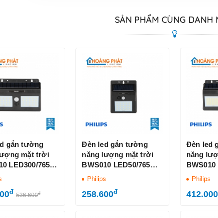
SẢN PHẨM CÙNG DANH
ed gắn tường
Đèn led gắn tường
Đèn led 
lượng mặt trời
năng lượng mặt trời
năng lượ
0 LED300/765
BWS010 LED50/765
BWS010 
s IP42
Philips IP42
Philips I
s
Philips
Philips
đ
đ
000
258.600
412.000
đ
536.600