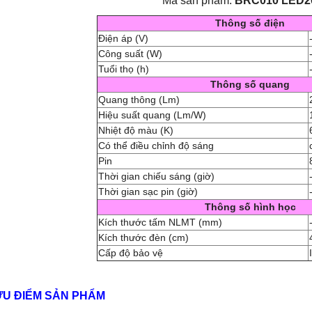
Mã sản phẩm:
BRC010 LED2
Thông số điện
Điện áp (V)
Công suất (W)
Tuổi thọ (h)
Thông số quang
Quang thông (Lm)
Hiệu suất quang (Lm/W)
Nhiệt độ màu (K)
Có thể điều chỉnh độ sáng
Pin
Thời gian chiếu sáng (giờ)
Thời gian sạc pin (giờ)
Thông số hình học
Kích thước tấm NLMT (mm)
Kích thước đèn (cm)
Cấp độ bảo vệ
ƯU ĐIỂM SẢN PHẨM