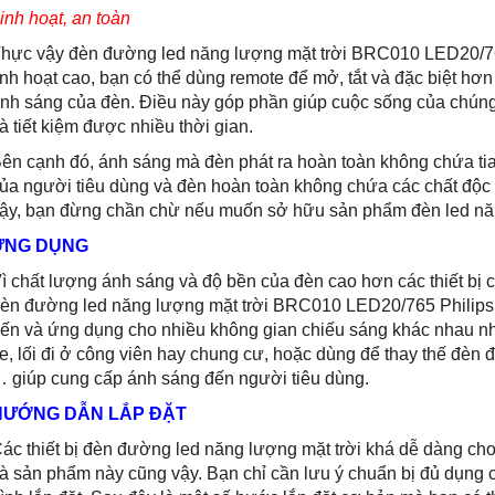
inh hoạt, an toàn
hực vậy đèn đường led năng lượng mặt trời BRC010 LED20/76
inh hoạt cao, bạn có thể dùng remote để mở, tắt và đặc biệt hơ
nh sáng của đèn. Điều này góp phần giúp cuộc sống của chúng 
à tiết kiệm được nhiều thời gian.
ên cạnh đó, ánh sáng mà đèn phát ra hoàn toàn không chứa tia 
ủa người tiêu dùng và đèn hoàn toàn không chứa các chất độc 
ậy, bạn đừng chần chừ nếu muốn sở hữu sản phẩm đèn led năn
ỨNG DỤNG
ì chất lượng ánh sáng và độ bền của đèn cao hơn các thiết bị c
èn đường led năng lượng mặt trời BRC010 LED20/765 Philips 
ến và ứng dụng cho nhiều không gian chiếu sáng khác nhau n
e, lối đi ở công viên hay chung cư, hoặc dùng để thay thế đèn
 giúp cung cấp ánh sáng đến người tiêu dùng.
HƯỚNG DẪN LẮP ĐẶT
ác thiết bị đèn đường led năng lượng mặt trời khá dễ dàng cho 
à sản phẩm này cũng vậy. Bạn chỉ cần lưu ý chuẩn bị đủ dụng c