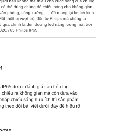
gười bạn không thể thiếu cho cuộc sống của chúng
a có thể dùng chúng để chiếu sáng cho không gian
văn phòng, công xưởng, … để mang lại lợi ích kinh
Một thiết bị vượt trội đến từ Philips mà chúng ta
ỏ qua chính là đèn đường led năng lượng mặt trời
0/765 Philips IP65.
M
IP65 được đánh giá cao trên thị
g chiếu ra không gian mà còn dựa vào
 pháp chiếu sáng hữu ích thì sản phẩm
 theo dõi bài viết dưới đây để hiểu rõ