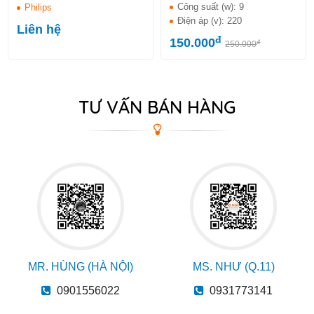
Công suất (w):
9
Philips
Điện áp (v):
220
Liên hệ
đ
150.000
đ
250.000
TƯ VẤN BÁN HÀNG
MR. HÙNG (HÀ NỘI)
MS. NHƯ (Q.11)
0901556022
0931773141