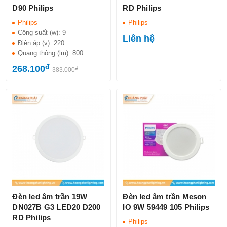
D90 Philips
RD Philips
Philips
Philips
Công suất (w):
9
Liên hệ
Điện áp (v):
220
Quang thông (lm):
800
đ
268.100
đ
383.000
Đèn led âm trần 19W
Đèn led âm trần Meson
DN027B G3 LED20 D200
IO 9W 59449 105 Philips
RD Philips
Philips