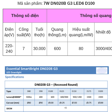
Mã sản phẩm:
7W DN020B G3 LED6 D100
Thông số điện
Thông số quang
Điện
Công
Tuổi
Quang
Hiệu suất
Nhiệt độ
áp(V)
suất(W)
thọ(h)
thông(Lm)
quang(Lm/W)
220-
7
30.000
600
80
3000/40
240