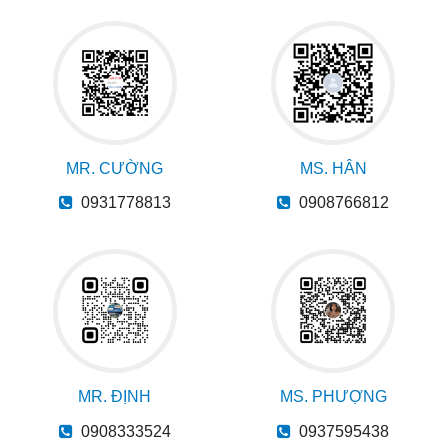
MR. CƯỜNG
MS. HÂN
0931778813
0908766812
MR. ĐỊNH
MS. PHƯỢNG
0908333524
0937595438