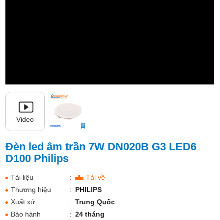
Video
Đèn led âm trần 7W DN020B G3 LED6
D100 Philips
Tài liệu
:
Tải về
Thương hiệu
:
PHILIPS
Xuất xứ
:
Trung Quốc
Bảo hành
:
24 tháng