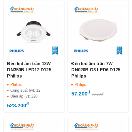
Đèn led âm trần 12W
Đèn led âm trần 7W
DN350B LED12 D125
DN020B G3 LED6 D125
Philips
Philips
Philips
Philips
Công suất (w):
12
đ
57.200
đ
57.200
Điện áp (v):
220
đ
523.200