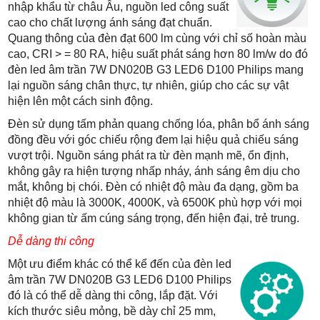
nhập khẩu từ châu Âu, nguồn led công suất
cao cho chất lượng ánh sáng đạt chuẩn.
Quang thông của đèn đạt 600 lm cùng với chỉ số hoàn màu
cao, CRI > = 80 RA, hiệu suất phát sáng hơn 80 lm/w do đó
đèn led âm trần 7W DN020B G3 LED6 D100 Philips mang
lại nguồn sáng chân thực, tự nhiên, giúp cho các sự vật
hiện lên một cách sinh động.
Đèn sử dụng tấm phản quang chống lóa, phân bổ ánh sáng
đồng đều với góc chiếu rộng đem lại hiệu quả chiếu sáng
vượt trội. Nguồn sáng phát ra từ đèn mạnh mẽ, ổn định,
không gây ra hiện tượng nhấp nháy, ánh sáng êm dịu cho
mắt, không bị chói. Đèn có nhiệt độ màu đa dạng, gồm ba
nhiệt độ màu là 3000K, 4000K, và 6500K phù hợp với mọi
không gian từ ấm cúng sáng trọng, đến hiện đại, trẻ trung.
Dễ dàng thi công
Một ưu điểm khác có thể kể đến của đèn led
âm trần 7W DN020B G3 LED6 D100 Philips
đó là có thể dễ dàng thi công, lắp đặt. Với
kích thước siêu mỏng, bề dày chỉ 25 mm,