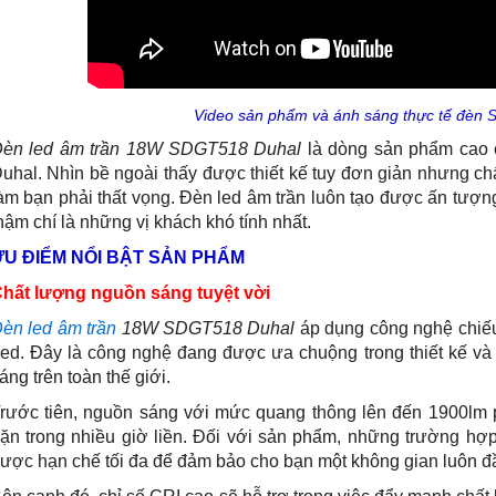
Video sản phẩm và ánh sáng thực tế đèn
èn led âm trần 18W SDGT518 Duhal
là dòng sản phẩm cao c
uhal. Nhìn bề ngoài thấy được thiết kế tuy đơn giản nhưng c
àm bạn phải thất vọng. Đèn led âm trần luôn tạo được ấn tượng
hậm chí là những vị khách khó tính nhất.
ƯU ĐIỂM NỔI BẬT SẢN PHẨM
hất lượng nguồn sáng tuyệt vời
èn led âm trần
18W SDGT518 Duhal
áp dụng công nghệ chiế
ed. Đây là công nghệ đang được ưa chuộng trong thiết kế và s
áng trên toàn thế giới.
rước tiên, nguồn sáng với mức quang thông lên đến 1900lm ph
ặn trong nhiều giờ liền. Đối với sản phẩm, những trường h
ược hạn chế tối đa để đảm bảo cho bạn một không gian luôn đ