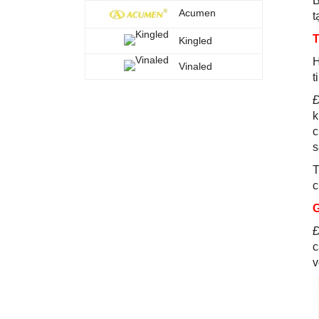
B
Acumen
t
T
Kingled
H
Vinaled
t
Đ
k
c
s
T
c
G
Đ
c
v