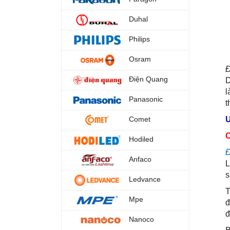
Duhal
Philips
Osram
Đ
Điện Quang
D
l
Panasonic
t
Comet
C
Hodiled
Đ
Anfaco
L
s
Ledvance
T
Mpe
đ
đ
Nanoco