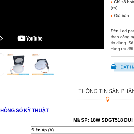
Chỉ số ho
(ra)
Giá bán
Đèn Led pan
theo công n
tin dùng. S
cùng ưu đãi 
ĐẶT H
THÔNG TIN SẢN PHẨ
THÔNG SỐ KỸ THUẬT
Mã SP: 18W SDGT518 DU
Điện áp (V)