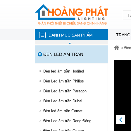
T
TRANG
DANH MỤC SẢN PHẨM
ĐÈN NĂNG LƯỢNG MẶT TRỜI
Đèn
ĐÈN LED ÂM TRẦN
ĐÈN LED TRÒN
ĐÈN TUÝP LED
Đèn led âm trần Hodiled
ĐÈN LED ÂM TRẦN
Đèn Led âm trần Philips
ĐÈN RỌI RAY
Đèn Led âm trần Paragon
ĐÈN LED DÂY
Đèn Led âm trần Duhal
ĐÈN BÁN NGUYỆT
Đèn led âm trần Comet
ĐÈN PHA
PREVIOUS
Đèn Led âm trần Rạng Đông
ĐÈN LED NHÀ XƯỞNG
Đèn Led âm trần Osram