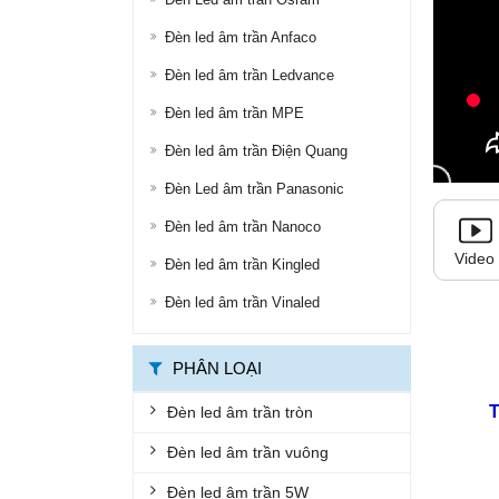
ĐÈN ĐƯỜNG LED
Đèn led âm trần Anfaco
ĐÈN LED ỐP TRẦN
Đèn led âm trần Ledvance
Đèn led âm trần MPE
ĐÈN LED PANEL
Đèn led âm trần Điện Quang
ĐÈN THÔNG MINH
Đèn Led âm trần Panasonic
ĐÈN CHỐNG CHÁY NỔ
Đèn led âm trần Nanoco
ĐÈN EXIT
Video
Đèn led âm trần Kingled
ĐÈN KHẨN CẤP
Đèn led âm trần Vinaled
BỘ ĐÈN LED TUÝP
BỘ MÁNG ĐÈN LED
PHÂN LOẠI
ĐÈN CHỐNG THẤM
Đèn led âm trần tròn
ĐÈN ÂM NƯỚC, ÂM ĐẤT
Đèn led âm trần vuông
ĐÈN GẮN TƯỜNG
Đèn led âm trần 5W