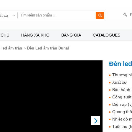
Đ
ất cả
 CHỦ
HÀNG XÃ KHO
BẢNG GIÁ
CATALOGUES
 led âm trần
Đèn Led âm trần Duhal
Đèn le
Thương hi
Xuất xứ
Bảo hành
Công suất
Điện áp (v
Quang thô
Nhiệt độ m
NEXT
Tuổi thọ (h