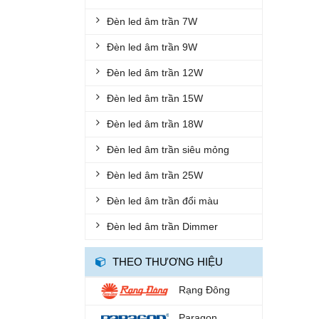
ĐÈN DIỆT KHUẨN
Đèn led âm trần 7W
ĐÈN TRỤ CỔNG
Đèn led âm trần 9W
ĐÈN NUÔI CẤY MÔ
Đèn led âm trần 12W
ĐÈN LED TRỒNG RAU
Đèn led âm trần 15W
ĐÈN BÀN HỌC
Đèn led âm trần 18W
ĐÈN SÂN VƯỜN
Đèn led âm trần siêu mỏng
ĐÈN DIỆT CÔN TRÙNG
Đèn led âm trần 25W
QUẠT SẠC
Đèn led âm trần đổi màu
ĐÈN CHÙM
Đèn led âm trần Dimmer
ĐÈN THẢ
THEO THƯƠNG HIỆU
ĐÈN CẮM CỎ
Rạng Đông
ĐÈN ÂM TƯỜNG
Paragon