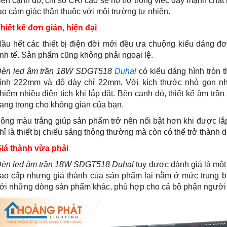
ên cạnh đó, chỉ số CRI cao sẽ hỗ trợ trong việc đẩy mạnh chất
ạo cảm giác thân thuộc với môi trường tự nhiên.
hiết kế đơn giản, hiện đại
ầu hết các thiết bị điện đời mới đều ưa chuộng kiểu dáng đ
inh tế. Sản phẩm cũng không phải ngoại lệ.
èn led âm trần 18W SDGT518
Duhal
có kiểu dáng hình tròn
ính 222mm và độ dày chỉ 22mm. Với kích thước nhỏ gọn nh
hiếm nhiều diện tích khi lắp đặt. Bên cạnh đó, thiết kế âm trần 
ang trọng cho không gian của bạn.
ông màu trắng giúp sản phẩm trở nên nổi bật hơn khi được lắ
hỉ là thiết bị chiếu sáng thông thường mà còn có thể trở thành dụ
iá thành vừa phải
èn led âm trần 18W SDGT518 Duhal
tuy được đánh giá là mộ
ao cấp nhưng giá thành của sản phẩm lại nằm ở mức trung b
ới những dòng sản phẩm khác, phù hợp cho cả bộ phận người 