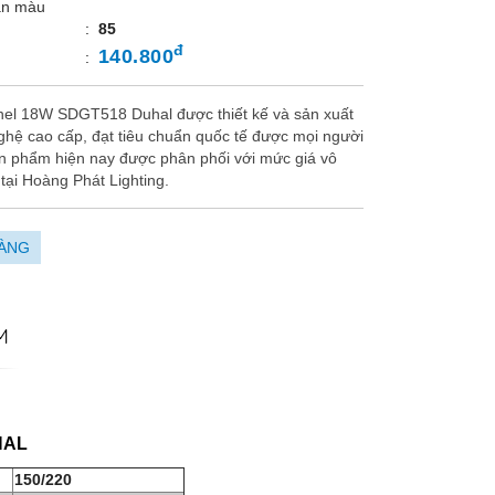
àn màu
:
85
đ
140.800
:
el 18W SDGT518 Duhal được thiết kế và sản xuất
ghệ cao cấp, đạt tiêu chuẩn quốc tế được mọi người
ản phẩm hiện nay được phân phối với mức giá vô
tại Hoàng Phát Lighting.
ÀNG
M
HAL
150/220