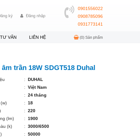
0901556022
ăng ký
Đăng nhập
0908785096
0931773141
TƯ VẤN
LIÊN HỆ
(0)
Sản phẩm
d âm trần 18W SDGT518 Duhal
ệu
:
DUHAL
:
Việt Nam
:
24 tháng
 (w)
:
18
)
:
220
ng (lm)
:
1900
àu (k)
:
3000/6500
)
:
50000