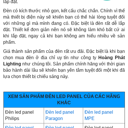
lắp đặt.
Đèn có kích thước nhỏ gọn, kết cấu chắc chắn. Chính vì thế
mà thiết bị điện này sẽ khiến bạn có thể hài lòng tuyệt đối
với những gì mà mình đang có. Đặc biệt là đèn rất dễ lắp
đặt. Thiết kế đơn giản nên nó sẽ không làm khó bất cứ ai
khi lắp đặt, ngay cả khi bạn không am hiểu nhiều về sản
phẩm.
Giá thành sản phẩm của đèn rất ưu đãi. Đặc biệt là khi bạn
chọn mua đèn ở địa chỉ uy tín như công ty
Hoàng Phát
Lighting
như chúng tôi. Sản phẩm chính hãng với thời gian
bảo hành dài lâu sẽ khiến bạn yên tâm tuyệt đối một khi đã
lựa chọn thiết bị chiếu sáng này.
XEM SẢN PHẨM ĐÈN LED PANEL CỦA CÁC HÃNG
KHÁC
Đèn led panel
Đèn led panel
Đèn led panel
Philips
Paragon
MPE
Đèn led panel
Đèn led panel
Đèn led panel