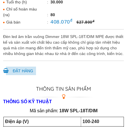
Tuổi thọ (h)
:
30.000
Chỉ số hoàn màu
(ra)
:
80
đ
408.070
đ
Giá bán
:
627.800
Đèn led âm trần vuông Dimmer 18W SPL-18T/DIM MPE được thiết
kế và sản xuất với chất liệu cao cấp không chỉ giúp tản nhiệt hiệu
quả mà còn mang đến tính thẩm mỹ cao, phù hợp sử dụng cho
nhiều không gian khác nhau từ nhà ở đến các công trình, kiến trúc.
ĐẶT HÀNG
THÔNG TIN SẢN PHẨM
THÔNG SỐ KỸ THUẬT
Mã sản phẩm:
18W SPL-18T/DIM
Điện áp (V)
100-240