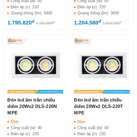
Công suất (w):
60
Công suất (w):
40
Điện áp (v):
220
Điện áp (v):
220
Quang thông (lm):
5400
Quang thông (lm):
3600
đ
đ
1.795.820
1.204.580
đ
đ
2.762.800
1.853.200
Đèn led âm trần chiếu
Đèn led âm trần chiếu
điểm 20Wx2 DLS-220N
điểm 20Wx2 DLS-220T
MPE
MPE
Mpe
Mpe
Công suất (w):
40
Công suất (w):
40
Điện áp (v):
220
Điện áp (v):
220