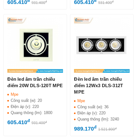
đ
đ
605.410
605.410
đ
đ
931.400
931.400
Đèn led âm trần chiếu
Đèn led âm trần chiếu
điểm 20W DLS-120T MPE
điểm 12Wx3 DLS-312T
MPE
Mpe
Công suất (w):
20
Mpe
Điện áp (v):
220
Công suất (w):
36
Quang thông (lm):
1800
Điện áp (v):
220
Quang thông (lm):
3240
đ
605.410
đ
931.400
đ
989.170
đ
1.521.800