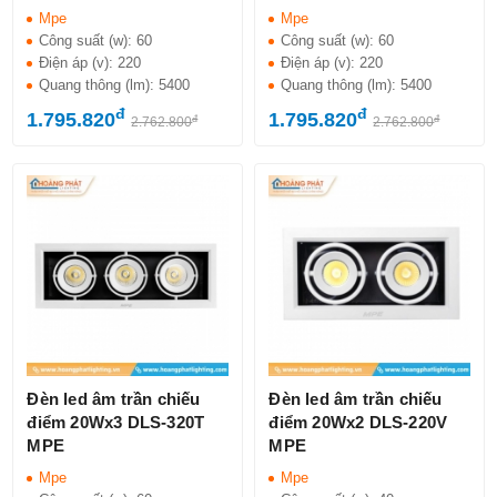
Mpe
Mpe
Công suất (w):
60
Công suất (w):
60
Điện áp (v):
220
Điện áp (v):
220
Quang thông (lm):
5400
Quang thông (lm):
5400
đ
đ
1.795.820
1.795.820
đ
đ
2.762.800
2.762.800
Đèn led âm trần chiếu
Đèn led âm trần chiếu
điểm 20Wx3 DLS-320T
điểm 20Wx2 DLS-220V
MPE
MPE
Mpe
Mpe