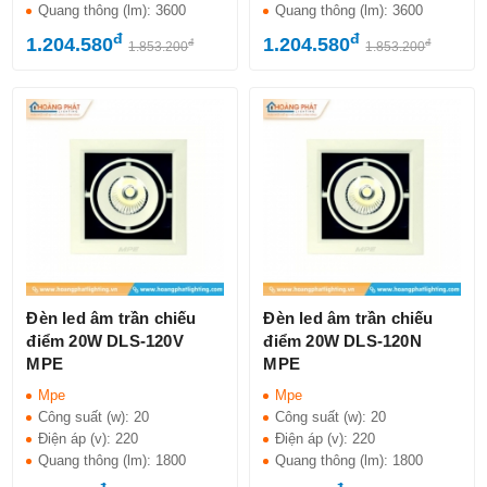
Quang thông (lm):
3600
Quang thông (lm):
3600
đ
đ
1.204.580
1.204.580
đ
đ
1.853.200
1.853.200
Đèn led âm trần chiếu
Đèn led âm trần chiếu
điểm 20W DLS-120V
điểm 20W DLS-120N
MPE
MPE
Mpe
Mpe
Công suất (w):
20
Công suất (w):
20
Điện áp (v):
220
Điện áp (v):
220
Quang thông (lm):
1800
Quang thông (lm):
1800