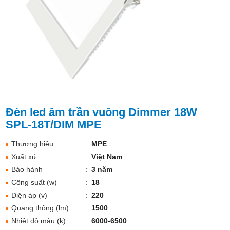
Đèn led âm trần vuông Dimmer 18W
SPL-18T/DIM MPE
Thương hiệu
:
MPE
Xuất xứ
:
Việt Nam
Bảo hành
:
3 năm
Công suất (w)
:
18
Điện áp (v)
:
220
Quang thông (lm)
:
1500
Nhiệt độ màu (k)
:
6000-6500