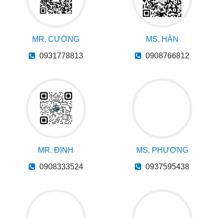
MR. CƯỜNG
MS. HÂN
0931778813
0908766812
MR. ĐỊNH
MS. PHƯỢNG
0908333524
0937595438