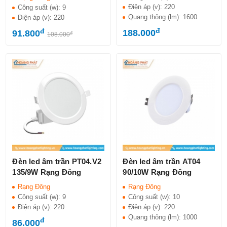
Điện áp (v):
220
Công suất (w):
9
Quang thông (lm):
1600
Điện áp (v):
220
đ
đ
188.000
91.800
đ
108.000
Đèn led âm trần PT04.V2
Đèn led âm trần AT04
135/9W Rạng Đông
90/10W Rạng Đông
Rạng Đông
Rạng Đông
Công suất (w):
9
Công suất (w):
10
Điện áp (v):
220
Điện áp (v):
220
Quang thông (lm):
1000
đ
86.000