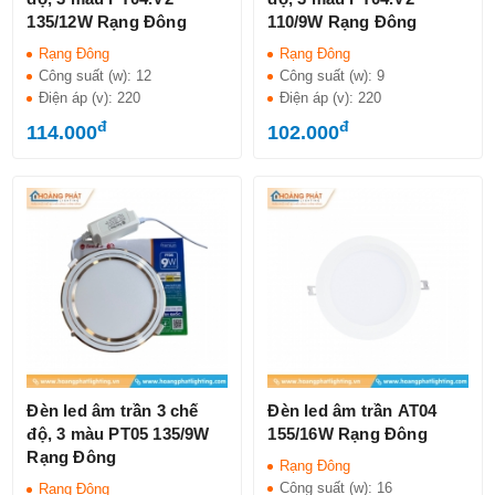
135/12W Rạng Đông
110/9W Rạng Đông
Rạng Đông
Rạng Đông
Công suất (w):
12
Công suất (w):
9
Điện áp (v):
220
Điện áp (v):
220
đ
đ
114.000
102.000
Đèn led âm trần 3 chế
Đèn led âm trần AT04
độ, 3 màu PT05 135/9W
155/16W Rạng Đông
Rạng Đông
Rạng Đông
Công suất (w):
16
Rạng Đông