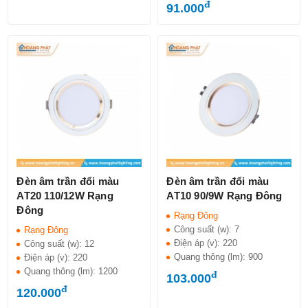
đ
91.000
Đèn âm trần đổi màu
Đèn âm trần đổi màu
AT20 110/12W Rạng
AT10 90/9W Rạng Đông
Đông
Rạng Đông
Công suất (w):
7
Rạng Đông
Điện áp (v):
220
Công suất (w):
12
Quang thông (lm):
900
Điện áp (v):
220
Quang thông (lm):
1200
đ
103.000
đ
120.000