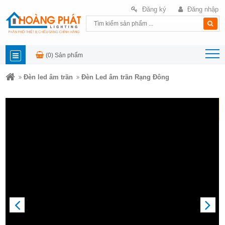
Đăng ký
Đăng nhập
(0)
Sản phẩm
DANH
Đèn led âm trần
Đèn Led âm trần Rạng Đông
MỤC
SẢN
PHẨM
PREVIOUS
NEXT