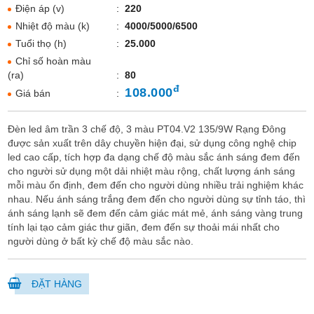
Điện áp (v)
:
220
Nhiệt độ màu (k)
:
4000/5000/6500
Tuổi thọ (h)
:
25.000
Chỉ số hoàn màu
(ra)
:
80
đ
108.000
Giá bán
:
Đèn led âm trần 3 chế độ, 3 màu PT04.V2 135/9W Rạng Đông
được sản xuất trên dây chuyền hiện đại, sử dụng công nghệ chip
led cao cấp, tích hợp đa dạng chế độ màu sắc ánh sáng đem đến
cho người sử dụng một dải nhiệt màu rộng, chất lượng ánh sáng
mỗi màu ổn định, đem đến cho người dùng nhiều trải nghiệm khác
nhau. Nếu ánh sáng trắng đem đến cho người dùng sự tỉnh táo, thì
ánh sáng lạnh sẽ đem đến cảm giác mát mẻ, ánh sáng vàng trung
tính lại tạo cảm giác thư giãn, đem đến sự thoải mái nhất cho
người dùng ở bất kỳ chế độ màu sắc nào.
ĐẶT HÀNG