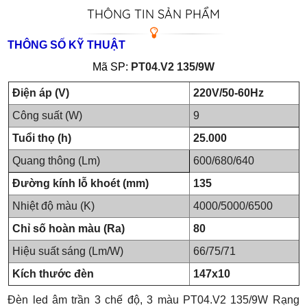
THÔNG TIN SẢN PHẨM
THÔNG SỐ KỸ THUẬT
Mã SP:
PT04.V2 135/9W
Điện áp (V)
220V/50-60Hz
Công suất (W)
9
Tuổi thọ (h)
25.000
Quang thông (Lm)
600/680/640
Đường kính lỗ khoét (mm)
135
Nhiệt độ màu (K)
4000/5000/6500
Chỉ số hoàn màu (Ra)
80
Hiệu suất sáng (Lm/W)
66/75/71
Kích thước đèn
147x10
Đèn led âm trần 3 chế độ, 3 màu PT04.V2 135/9W Rạng