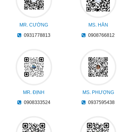
MR. CƯỜNG
MS. HÂN
0931778813
0908766812
MR. ĐỊNH
MS. PHƯỢNG
0908333524
0937595438