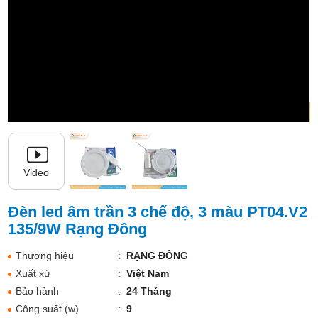
Video
Đèn led âm trần 3 chế độ, 3 màu PT04.V2
135/9W Rạng Đông
Thương hiệu
:
RẠNG ĐÔNG
Xuất xứ
:
Việt Nam
Bảo hành
:
24 Tháng
Công suất (w)
:
9