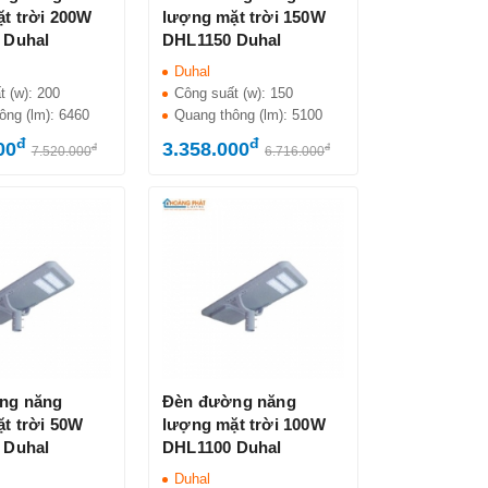
t trời 200W
lượng mặt trời 150W
 Duhal
DHL1150 Duhal
Duhal
t (w):
200
Công suất (w):
150
ông (lm):
6460
Quang thông (lm):
5100
đ
đ
00
3.358.000
đ
đ
7.520.000
6.716.000
ng năng
Đèn đường năng
t trời 50W
lượng mặt trời 100W
 Duhal
DHL1100 Duhal
Duhal