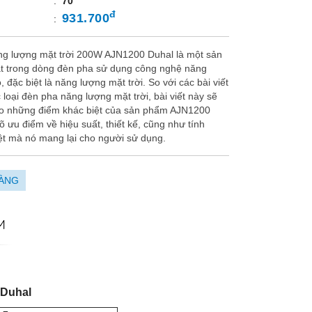
:
70
đ
931.700
:
g lượng mặt trời 200W AJN1200 Duhal là một sản
t trong dòng đèn pha sử dụng công nghệ năng
o, đặc biệt là năng lượng mặt trời. So với các bài viết
 loại đèn pha năng lượng mặt trời, bài viết này sẽ
ào những điểm khác biệt của sản phẩm AJN1200
õ ưu điểm về hiệu suất, thiết kế, cũng như tính
ệt mà nó mang lại cho người sử dụng.
ÀNG
M
Duhal