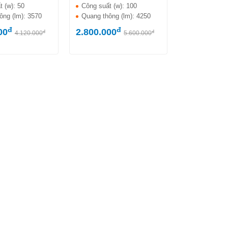
t (w):
50
Công suất (w):
100
ông (lm):
3570
Quang thông (lm):
4250
đ
đ
00
2.800.000
đ
đ
4.120.000
5.600.000