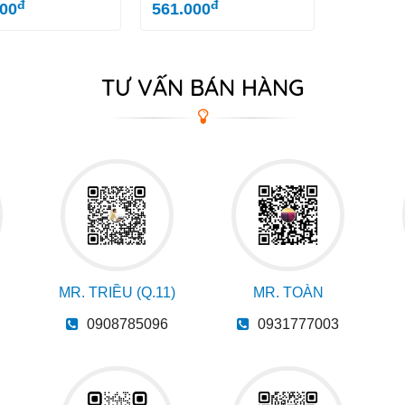
đ
đ
600
561.000
TƯ VẤN BÁN HÀNG
MR. TRIỀU (Q.11)
MR. TOÀN
0908785096
0931777003