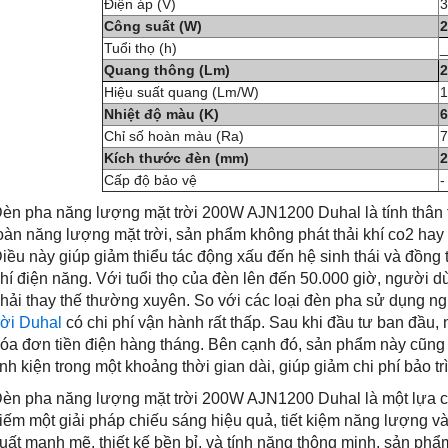
Điện áp (V)
3
Công suất (W)
2
Tuổi thọ (h)
_
Quang thông (Lm)
2
Hiệu suất quang (Lm/W)
1
Nhiệt độ màu (K)
6
Chỉ số hoàn màu (Ra)
7
Kích thước đèn (mm)
2
Cấp độ bảo vệ
-
èn pha năng lượng mặt trời 200W AJN1200 Duhal là tính thân t
oàn năng lượng mặt trời, sản phẩm không phát thải khí co2 hay
iều này giúp giảm thiểu tác động xấu đến hệ sinh thái và đồng 
hí điện năng. Với tuổi thọ của đèn lên đến 50.000 giờ, người 
hải thay thế thường xuyên. So với các loại đèn pha sử dụng ng
rời Duhal
có chi phí vận hành rất thấp. Sau khi đầu tư ban đầu,
óa đơn tiền điện hàng tháng. Bên cạnh đó, sản phẩm này cũng 
inh kiện trong một khoảng thời gian dài, giúp giảm chi phí bảo trì
èn pha năng lượng mặt trời 200W AJN1200 Duhal là một lựa c
iếm một giải pháp chiếu sáng hiệu quả, tiết kiệm năng lượng và
uất mạnh mẽ, thiết kế bền bỉ, và tính năng thông minh, sản ph