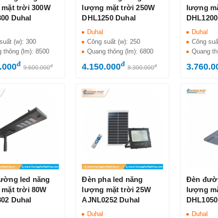
 mặt trời 300W
lượng mặt trời 250W
lượng mặ
00 Duhal
DHL1250 Duhal
DHL1200
Duhal
Duhal
suất (w):
300
Công suất (w):
250
Công suấ
 thông (lm):
8500
Quang thông (lm):
6800
Quang th
đ
đ
.000
4.150.000
3.760.0
đ
đ
9.600.000
8.300.000
ường led năng
Đèn pha led năng
Đèn đườ
 mặt trời 80W
lượng mặt trời 25W
lượng mặ
02 Duhal
AJNL0252 Duhal
DHL1050
Duhal
Duhal