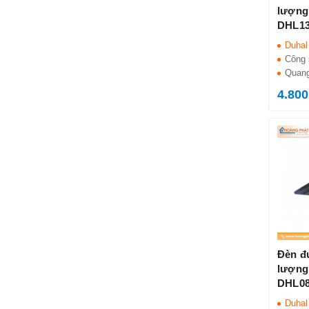
lượng
DHL13
Duhal
Công 
Quang
4.800
Đèn đ
lượng
DHL08
Duhal