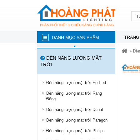
T
TRANG
DANH MỤC SẢN PHẨM
ĐÈN NĂNG LƯỢNG MẶT TRỜI
Đèn
ĐÈN NĂNG LƯỢNG MẶT
ĐÈN LED TRÒN
TRỜI
ĐÈN TUÝP LED
ĐÈN LED ÂM TRẦN
Đèn năng lượng mặt trời Hodiled
Đèn năng lượng mặt trời Rạng
ĐÈN RỌI RAY
Đông
ĐÈN LED DÂY
Đèn năng lượng mặt trời Duhal
ĐÈN BÁN NGUYỆT
Đèn năng lượng mặt trời Paragon
ĐÈN PHA
Đèn năng lượng mặt trời Philips
ĐÈN LED NHÀ XƯỞNG