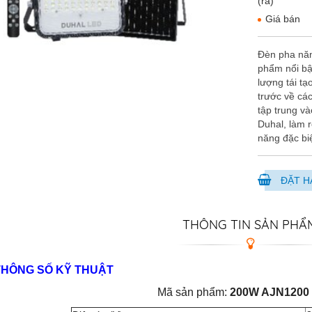
(ra)
Giá bán
Đèn pha năn
phẩm nổi bậ
lượng tái tạ
trước về các
tập trung v
Duhal, làm r
năng đặc bi
ĐẶT H
THÔNG TIN SẢN PHẨ
THÔNG SỐ KỸ THUẬT
Mã sản phẩm:
200W AJN1200 