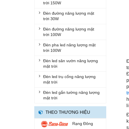
trời 150W
ĐÈN DIỆT KHUẨN
Đèn đường năng lượng mặt
ĐÈN TRỤ CỔNG
trời 30W
ĐÈN NUÔI CẤY MÔ
Đèn đường năng lượng mặt
trời 100W
ĐÈN LED TRỒNG RAU
Đèn pha led năng lượng mặt
ĐÈN BÀN HỌC
trời 100W
ĐÈN SÂN VƯỜN
Đèn led sân vườn năng lượng
Đ
mặt trời
ĐÈN DIỆT CÔN TRÙNG
t
Đ
Đèn led trụ cổng năng lượng
QUẠT SẠC
p
mặt trời
p
ĐÈN CHÙM
Đèn led gắn tường năng lượng
t
ĐÈN THẢ
mặt trời
h
l
ĐÈN CẮM CỎ
THEO THƯƠNG HIỆU
Đ
ĐÈN ÂM TƯỜNG
k
Rạng Đông
s