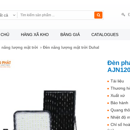
Đ
ất cả
 CHỦ
HÀNG XÃ KHO
BẢNG GIÁ
CATALOGUES
 năng lượng mặt trời
Đèn năng lượng mặt trời Duhal
Đèn ph
AJN120
Tài liệu
Thương hi
Xuất xứ
Bảo hành
Quang thô
Nhiệt độ m
Chỉ số ho