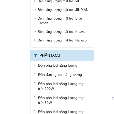
Đèn năng lượng mặt trời MPE
ĐÈN ĐƯỜNG LED
Đèn năng lượng mặt trời JINDIAN
ĐÈN LED ỐP TRẦN
Đèn năng lượng mặt trời Blue
Carbon
ĐÈN LED PANEL
Đèn năng lượng mặt trời Kitawa
ĐÈN THÔNG MINH
Đèn năng lượng mặt trời Nanoco
ĐÈN CHỐNG CHÁY NỔ
ĐÈN EXIT
PHÂN LOẠI
ĐÈN KHẨN CẤP
Đèn pha led năng lượng
BỘ ĐÈN LED TUÝP
Đèn đường led năng lượng
BỘ MÁNG ĐÈN LED
Đèn pha led năng lượng mặt
trời 200W
ĐÈN CHỐNG THẤM
Đèn pha led năng lượng mặt
ĐÈN ÂM NƯỚC, ÂM ĐẤT
trời 50W
ĐÈN GẮN TƯỜNG
Đèn pha led năng lượng mặt