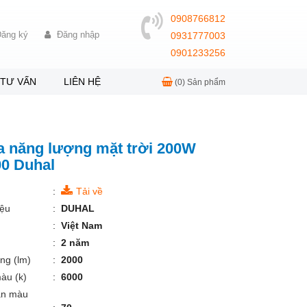
0908766812
ăng ký
Đăng nhập
0931777003
0901233256
TƯ VẤN
LIÊN HỆ
(0)
Sản phẩm
a năng lượng mặt trời 200W
0 Duhal
:
Tải về
ệu
:
DUHAL
:
Việt Nam
:
2 năm
ng (lm)
:
2000
àu (k)
:
6000
àn màu