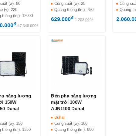
suất (w):
80
Công suất (w):
25
Công suấ
áp (v):
220
Quang thông (lm):
750
Quang th
 thông (lm):
12000
đ
629.000
2.060.0
đ
1.258.000
đ
0.000
đ
47.340.000
ha năng lượng
Đèn pha năng lượng
rời 150W
mặt trời 100W
50 Duhal
AJN1100 Duhal
Duhal
suất (w):
150
Công suất (w):
100
 thông (lm):
1350
Quang thông (lm):
900