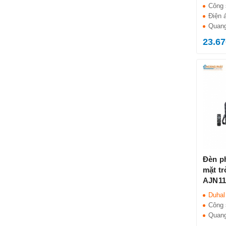
Công 
Điện 
Quang
23.67
Đèn p
mặt t
AJN11
Duhal
Công 
Quang