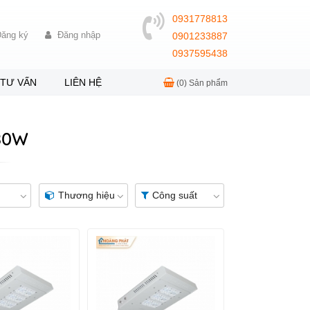
0931778813
ăng ký
Đăng nhập
0901233887
0937595438
TƯ VẤN
LIÊN HỆ
(0)
Sản phẩm
80W
Thương hiệu
Công suất