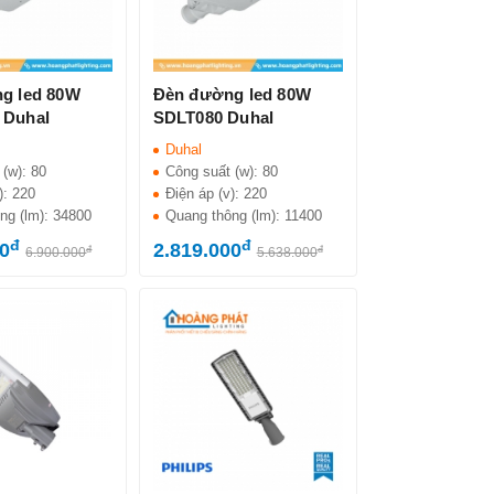
g led 80W
Đèn đường led 80W
 Duhal
SDLT080 Duhal
Duhal
 (w):
80
Công suất (w):
80
):
220
Điện áp (v):
220
ng (lm):
34800
Quang thông (lm):
11400
đ
đ
00
2.819.000
đ
đ
6.900.000
5.638.000