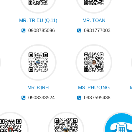
MR. TRIỀU (Q.11)
MR. TOÀN
0908785096
0931777003
MR. ĐỊNH
MS. PHƯỢNG
0908333524
0937595438