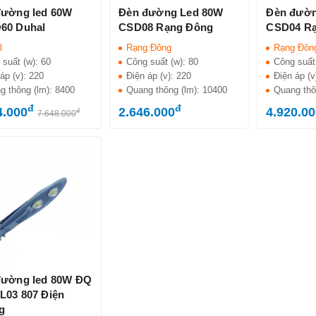
đường led 60W
Đèn đường Led 80W
Đèn đườn
60 Duhal
CSD08 Rạng Đông
CSD04 R
l
Rạng Đông
Rạng Đôn
 suất (w):
60
Công suất (w):
80
Công suất
áp (v):
220
Điện áp (v):
220
Điện áp (v
g thông (lm):
8400
Quang thông (lm):
10400
Quang thô
đ
đ
4.000
2.646.000
4.920.0
đ
7.648.000
đường led 80W ĐQ
L03 807 Điện
g