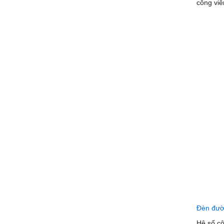
công vi
Đèn đườ
Hệ số cô