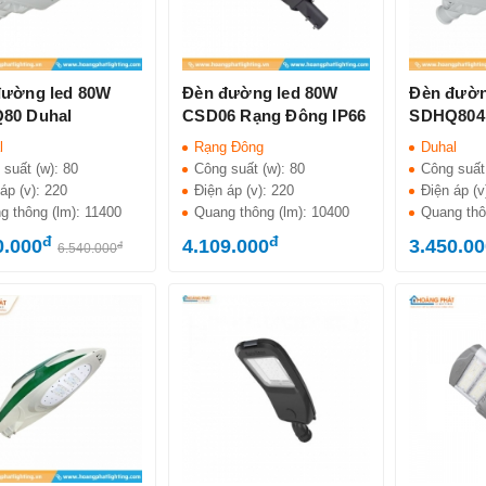
đường led 80W
Đèn đường led 80W
Đèn đườn
80 Duhal
CSD06 Rạng Đông IP66
SDHQ804
l
Rạng Đông
Duhal
 suất (w):
80
Công suất (w):
80
Công suất
áp (v):
220
Điện áp (v):
220
Điện áp (v
g thông (lm):
11400
Quang thông (lm):
10400
Quang thô
đ
đ
0.000
4.109.000
3.450.0
đ
6.540.000