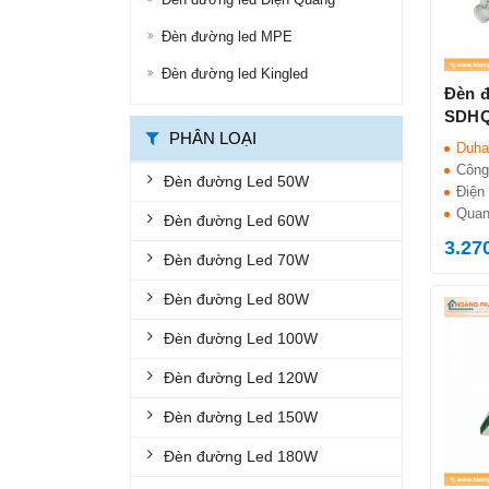
ĐÈN ĐƯỜNG LED
Đèn đường led MPE
ĐÈN LED ỐP TRẦN
Đèn đường led Kingled
Đèn 
ĐÈN LED PANEL
SDHQ
PHÂN LOẠI
Duha
ĐÈN THÔNG MINH
Công
Đèn đường Led 50W
ĐÈN CHỐNG CHÁY NỔ
Điện 
Quan
Đèn đường Led 60W
ĐÈN EXIT
3.27
Đèn đường Led 70W
ĐÈN KHẨN CẤP
Đèn đường Led 80W
BỘ ĐÈN LED TUÝP
Đèn đường Led 100W
BỘ MÁNG ĐÈN LED
Đèn đường Led 120W
ĐÈN CHỐNG THẤM
Đèn đường Led 150W
ĐÈN ÂM NƯỚC, ÂM ĐẤT
Đèn đường Led 180W
ĐÈN GẮN TƯỜNG