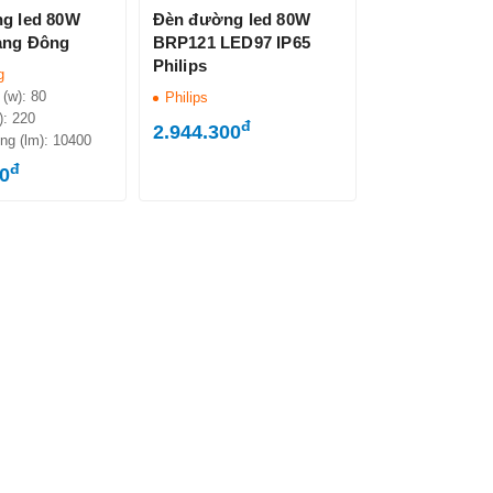
g led 80W
Đèn đường led 80W
ạng Đông
BRP121 LED97 IP65
Philips
g
 (w):
80
Philips
):
220
đ
2.944.300
ng (lm):
10400
đ
00