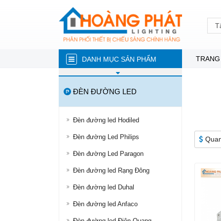
T
TRANG
DANH MỤC SẢN PHẨM
ĐÈN NĂNG LƯỢNG MẶT TRỜI
ĐÈN ĐƯỜNG LED
ĐÈN LED TRÒN
ĐÈN TUÝP LED
Đèn đường led Hodiled
ĐÈN LED ÂM TRẦN
Đèn đường Led Philips
Quan
ĐÈN RỌI RAY
Đèn đường Led Paragon
ĐÈN LED DÂY
Đèn đường led Rạng Đông
ĐÈN BÁN NGUYỆT
Đèn đường led Duhal
ĐÈN PHA
Đèn đường led Anfaco
ĐÈN LED NHÀ XƯỞNG
Đèn đường led Điện Quang