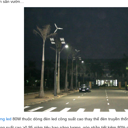
ên sân vườn…
ng led
80W thuộc dòng đèn led công suất cao thay thế đèn truyền thố
ng suất cao >0.95 giảm tiêu hao năng lượng, góp phần tiết kiệm 80% 