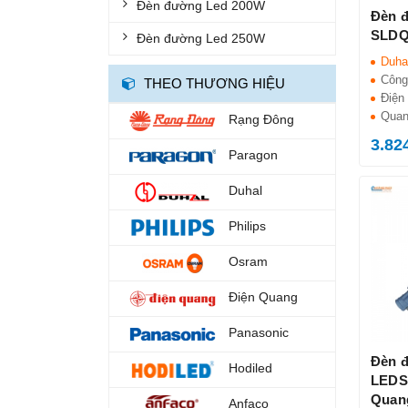
Đèn đường Led 200W
ĐÈN DIỆT KHUẨN
Đèn 
SLDQ
Đèn đường Led 250W
ĐÈN TRỤ CỔNG
Duha
ĐÈN NUÔI CẤY MÔ
Công
THEO THƯƠNG HIỆU
Điện 
ĐÈN LED TRỒNG RAU
Quan
Rạng Đông
3.82
ĐÈN BÀN HỌC
Paragon
ĐÈN SÂN VƯỜN
Duhal
ĐÈN DIỆT CÔN TRÙNG
Philips
QUẠT SẠC
Osram
ĐÈN CHÙM
Điện Quang
ĐÈN THẢ
Panasonic
ĐÈN CẮM CỎ
Đèn 
Hodiled
ĐÈN ÂM TƯỜNG
LEDS
Quan
Anfaco