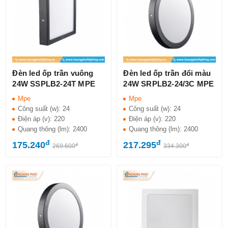
Đèn led ốp trần vuông
Đèn led ốp trần đổi màu
24W SSPLB2-24T MPE
24W SRPLB2-24/3C MPE
Mpe
Mpe
Công suất (w):
24
Công suất (w):
24
Điện áp (v):
220
Điện áp (v):
220
Quang thông (lm):
2400
Quang thông (lm):
2400
đ
đ
175.240
217.295
đ
đ
269.600
334.300