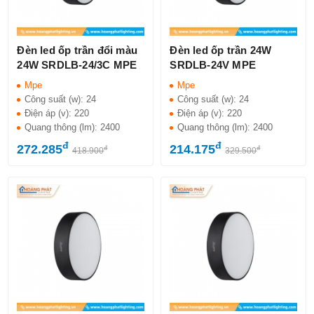
Đèn led ốp trần đổi màu
Đèn led ốp trần 24W
24W SRDLB-24/3C MPE
SRDLB-24V MPE
Mpe
Mpe
Công suất (w):
24
Công suất (w):
24
Điện áp (v):
220
Điện áp (v):
220
Quang thông (lm):
2400
Quang thông (lm):
2400
đ
đ
272.285
214.175
đ
đ
418.900
329.500