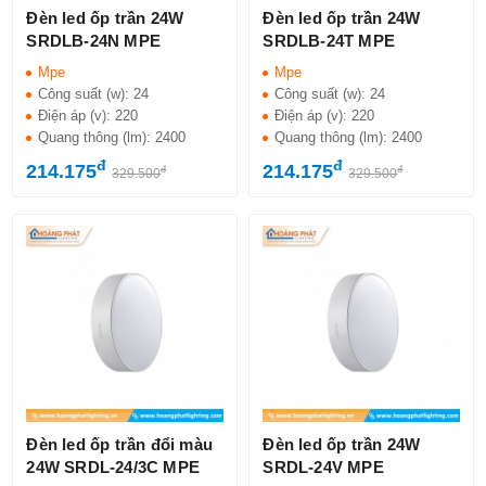
Đèn led ốp trần 24W
Đèn led ốp trần 24W
SRDLB-24N MPE
SRDLB-24T MPE
Mpe
Mpe
Công suất (w):
24
Công suất (w):
24
Điện áp (v):
220
Điện áp (v):
220
Quang thông (lm):
2400
Quang thông (lm):
2400
đ
đ
214.175
214.175
đ
đ
329.500
329.500
Đèn led ốp trần đổi màu
Đèn led ốp trần 24W
24W SRDL-24/3C MPE
SRDL-24V MPE