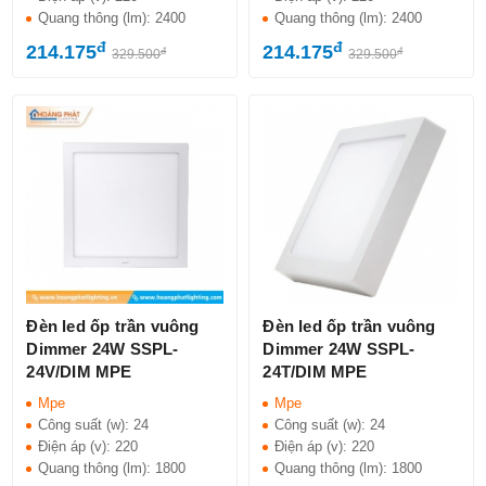
Quang thông (lm):
2400
Quang thông (lm):
2400
đ
đ
214.175
214.175
đ
đ
329.500
329.500
Đèn led ốp trần vuông
Đèn led ốp trần vuông
Dimmer 24W SSPL-
Dimmer 24W SSPL-
24V/DIM MPE
24T/DIM MPE
Mpe
Mpe
Công suất (w):
24
Công suất (w):
24
Điện áp (v):
220
Điện áp (v):
220
Quang thông (lm):
1800
Quang thông (lm):
1800