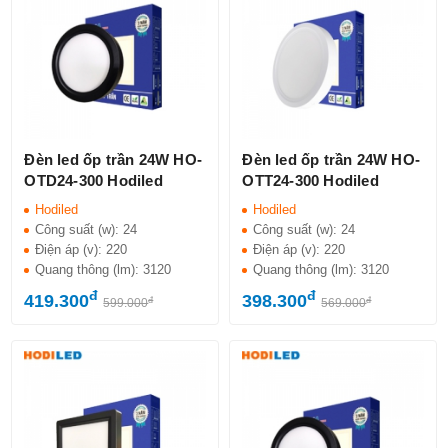
Đèn led ốp trần 24W HO-
Đèn led ốp trần 24W HO-
OTD24-300 Hodiled
OTT24-300 Hodiled
Hodiled
Hodiled
Công suất (w):
24
Công suất (w):
24
Điện áp (v):
220
Điện áp (v):
220
Quang thông (lm):
3120
Quang thông (lm):
3120
đ
đ
419.300
398.300
đ
đ
599.000
569.000