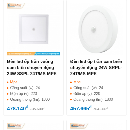
Đèn led ốp trần vuông
Đèn led ốp trần cảm biến
cảm biến chuyển động
chuyển động 24W SRPL-
24W SSPL-24T/MS MPE
24T/MS MPE
Mpe
Mpe
Công suất (w):
24
Công suất (w):
24
Điện áp (v):
220
Điện áp (v):
220
Quang thông (lm):
1800
Quang thông (lm):
1800
đ
đ
478.140
457.665
đ
đ
735.600
704.100