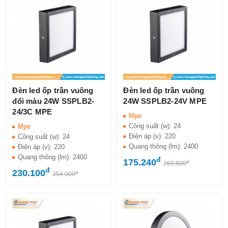
Đèn led ốp trần vuông
Đèn led ốp trần vuông
đổi màu 24W SSPLB2-
24W SSPLB2-24V MPE
24/3C MPE
Mpe
Công suất (w):
24
Mpe
Điện áp (v):
220
Công suất (w):
24
Quang thông (lm):
2400
Điện áp (v):
220
Quang thông (lm):
2400
đ
175.240
đ
269.600
đ
230.100
đ
354.000