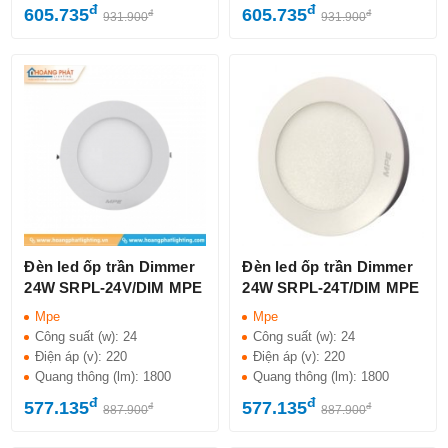
đ
đ
605.735
605.735
đ
đ
931.900
931.900
Đèn led ốp trần Dimmer
Đèn led ốp trần Dimmer
24W SRPL-24V/DIM MPE
24W SRPL-24T/DIM MPE
Mpe
Mpe
Công suất (w):
24
Công suất (w):
24
Điện áp (v):
220
Điện áp (v):
220
Quang thông (lm):
1800
Quang thông (lm):
1800
đ
đ
577.135
577.135
đ
đ
887.900
887.900