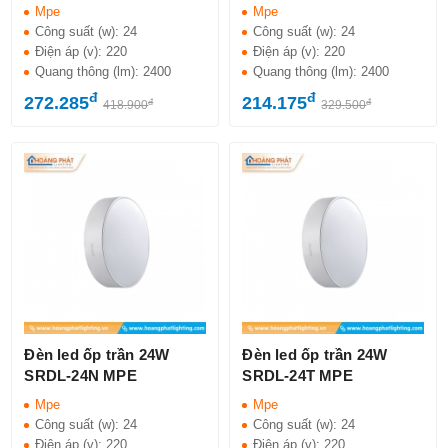
Mpe
Mpe
Công suất (w):
24
Công suất (w):
24
Điện áp (v):
220
Điện áp (v):
220
Quang thông (lm):
2400
Quang thông (lm):
2400
đ
đ
272.285
214.175
đ
đ
418.900
329.500
Đèn led ốp trần 24W
Đèn led ốp trần 24W
SRDL-24N MPE
SRDL-24T MPE
Mpe
Mpe
Công suất (w):
24
Công suất (w):
24
Điện áp (v):
220
Điện áp (v):
220