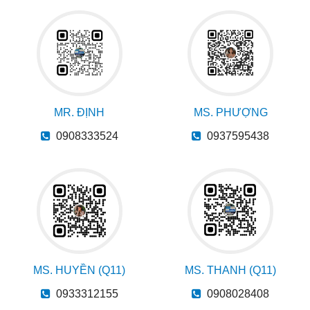
MR. ĐỊNH
MS. PHƯỢNG
0908333524
0937595438
MS. HUYỀN (Q11)
MS. THANH (Q11)
0933312155
0908028408