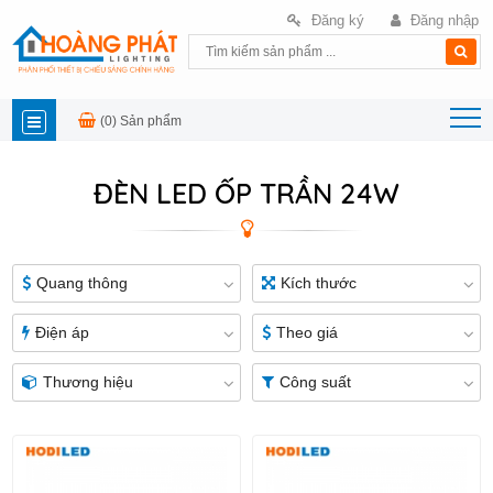
Đăng ký
Đăng nhập
(0)
Sản phẩm
DANH
ĐÈN LED ỐP TRẦN 24W
MỤC
SẢN
Quang thông
Kích thước
PHẨM
Điện áp
Theo giá
Thương hiệu
Công suất