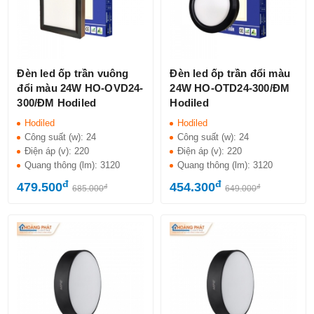
Đèn led ốp trần vuông
Đèn led ốp trần đổi màu
đổi màu 24W HO-OVD24-
24W HO-OTD24-300/ĐM
300/ĐM Hodiled
Hodiled
Hodiled
Hodiled
Công suất (w):
24
Công suất (w):
24
Điện áp (v):
220
Điện áp (v):
220
Quang thông (lm):
3120
Quang thông (lm):
3120
đ
đ
479.500
454.300
đ
đ
685.000
649.000