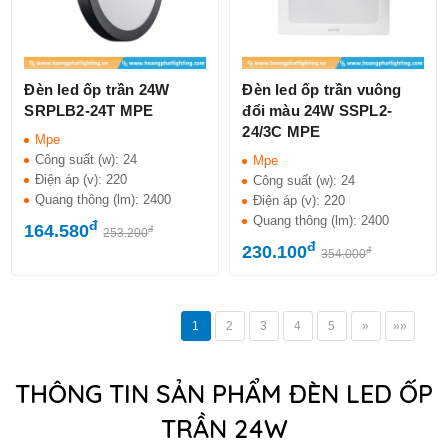
Đèn led ốp trần 24W
Đèn led ốp trần vuông
SRPLB2-24T MPE
đổi màu 24W SSPL2-
24/3C MPE
Mpe
Công suất (w):
24
Mpe
Điện áp (v):
220
Công suất (w):
24
Quang thông (lm):
2400
Điện áp (v):
220
Quang thông (lm):
2400
đ
164.580
đ
253.200
đ
230.100
đ
354.000
1
2
3
4
5
»
»»
THÔNG TIN SẢN PHẨM ĐÈN LED ỐP
TRẦN 24W